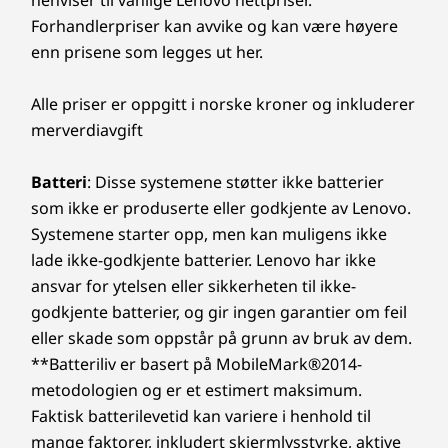
henviser til vanlige Lenovo nettpriser.
og 
tildeling av spektrum.
Forhandlerpriser kan avvike og kan være høyere
val
enn prisene som legges ut her.
pe
Støttet dokkingstasjon
®
USB-C
3.0 dokk
Alle priser er oppgitt i norske kroner og inkluderer
®
USB-C
Thunderbolt™ 4 dokk
merverdiavgift
VÆR ETT SKRITT FORAN MED
Batteri
: Disse systemene støtter ikke batterier
Design
FREMTIDSRETTET TEKNOLOGI
som ikke er produserte eller godkjente av Lenovo.
Systemene starter opp, men kan muligens ikke
Dimensjoner (H x B x D)
AI-optimalisert
lade ikke-godkjente batterier. Lenovo har ikke
17,5 mm x 356 mm x 253,5 mm / 0,69" x 14,1" x 9,98"
databehandling
ansvar for ytelsen eller sikkerheten til ikke-
Vekt
godkjente batterier, og gir ingen garantier om feil
ThinkBook 16 Gen 8 bærbar PC omdefinerer
Vekt starter fra 1,7 kg
eller skade som oppstår på grunn av bruk av dem.
din opplevelse med en AI-drevet nevralt
**Batteriliv er basert på MobileMark®2014-
Tastatur
prosesseringsenhet (NPU) som øker både
metodologien og er et estimert maksimum.
produktivitet og ytelse under krevende
Valgfritt: Bakgrunnsbelysning med hvit LED-belysning
Faktisk batterilevetid kan variere i henhold til
arbeidsbelastninger. Maksimer effektiviteten
Sølebestandig
mange faktorer, inkludert skjermlysstyrke, aktive