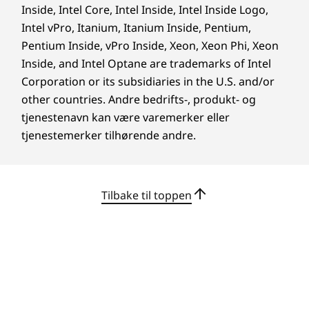
Inside, Intel Core, Intel Inside, Intel Inside Logo,
Sertifiseringer/registre
Intel vPro, Itanium, Itanium Inside, Pentium,
Pentium Inside, vPro Inside, Xeon, Xeon Phi, Xeon
®
ENERGY STAR
9.0-sertifisert
Inside, and Intel Optane are trademarks of Intel
®
Forest Stewardship Council
(FSC)-sertifisert
Corporation or its subsidiaries in the U.S. and/or
TCO 10.0-sertifisert
other countries. Andre bedrifts-, produkt- og
®
TÜV Eyesafe
tjenestenavn kan være varemerker eller
tjenestemerker tilhørende andre.
Annen informasjon
ThinkShield-sikkerhet
Tilbake til toppen
Smart strømknapp: match-on-host (MOH)
fingeravtrykksleser integrert med strømknapp
Gi kraft til prosjektene dine med
Jobb
Kensington Nano Security Slot™
visuelt inspirerende innhold
Firmware Trusted Platform Module (fTPM) 2.0
ThinkB
Berøringsfri pålogging med Microsoft Windows Hello
Sett fyr på kreativiteten med integrert
st
(krever valgfritt IR-kamera)
grafikk. Enten du redigerer videoer eller
batter
Selvrestaurerende BIOS
jobber med flere prosjekter samtidig, vil
forle