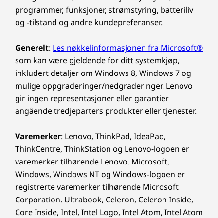
med smart AI-funksjoner som intelligent styrer
Numerisk tastatur
programmer, funksjoner, strømstyring, batteriliv
energiforbruket, slik at du holder deg i gang
Forstørret berøringsplate: 120 mm x 75 mm / 4,72" x
og -tilstand og andre kundepreferanser.
hele dagen – uansett hvor krevende
2,95"
oppgavene er.
180-graders feste (flat modus)
Generelt
:
Les nøkkelinformasjonen fra Microsoft®
som kan være gjeldende for ditt systemkjøp,
Bærekraft
inkludert detaljer om Windows 8, Windows 7 og
mulige oppgraderinger/nedgraderinger. Lenovo
Materiale
gir ingen representasjoner eller garantier
90 % innhold resirkulert fra forbruker (PCC) resirkulert
angående tredjeparters produkter eller tjenester.
plast brukt i AC-adapter
90 % resirkulert havbundet plast i emballasje (OBP)
Varemerker
: Lenovo, ThinkPad, IdeaPad,
brukt i enhetens beholder
ThinkCentre, ThinkStation og Lenovo-logoen er
50% PCC resirkulert plast brukt i tastene
varemerker tilhørende Lenovo. Microsoft,
30 % PPC resirkulert plast brukt i høyttalerkabinett
Windows, Windows NT og Windows-logoen er
25 % PCC resirkulert plast brukt i batterikabinett
registrerte varemerker tilhørende Microsoft
Ta steget videre og
15 % PCC resirkulert plast brukt i dekselrammen
Corporation. Ultrabook, Celeron, Celeron Inside,
®
Forest Stewardship Council
(FSC)-sertifisert kartong
utnytt potensialet ditt
Core Inside, Intel, Intel Logo, Intel Atom, Intel Atom
og tilbehørsboks