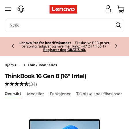
T
gå til hovedinnhold
h
i
Currently displaying item 2 of 2
n
Lenovo Pro for bedriftskunder
| Eksklusive B2B-priser,
personlig rådgiver og mye mer. Ring: +47 24 14 06 17.
Registrer deg GRATIS nå.
k
B
Hjem
>
...
>
ThinkBook Series
ThinkBook 16 Gen 8 (16” Intel)
o
(34)
o
Oversikt
Modeller
Funksjoner
Tekniske spesifikasjoner
k
1