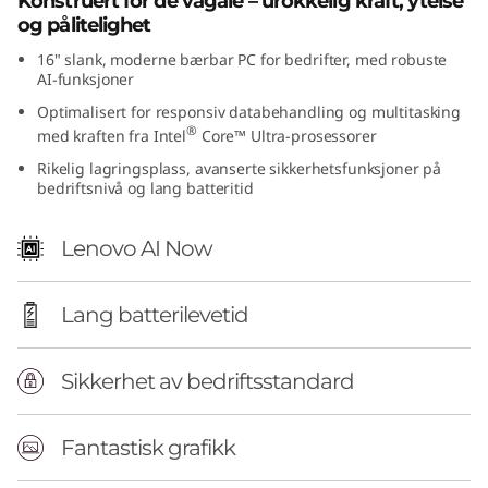
Konstruert for de vågale – urokkelig kraft, ytelse
t
og pålitelighet
16" slank, moderne bærbar PC for bedrifter, med robuste
e
AI-funksjoner
Optimalisert for responsiv databehandling og multitasking
l
®
med kraften fra Intel
Core™ Ultra-prosessorer
)
Rikelig lagringsplass, avanserte sikkerhetsfunksjoner på
bedriftsnivå og lang batteritid
Lenovo AI Now
Lang batterilevetid
Sikkerhet av bedriftsstandard
Fantastisk grafikk