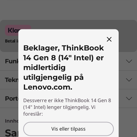
Betal innen 30 dager.
Maksimal ordreverdi 75 000 kr.
Beklager, ThinkBook
14 Gen 8 (14" Intel) er
Funksjoner
midlertidig
utilgjengelig på
Tekniske spesifikasjoner
Responsiv kraft for
Lenovo.com.
den drivne
Porter og spor
Ytelse
Dessverre er ikke ThinkBook 14 Gen 8
(14" Intel) lenger tilgjengelig. Vi
Bærbare Lenovo ThinkBook 14 Gen 8 er
foreslår:
Batteri
utviklet for å imøtekomme de moderne
Innhold ikke tilgjengelig
60Whr
kravene til små og mellomstore bedrifter og
Vis eller tilpass
45 Whr
Sammenlign lignende
avanserte brukere, og den utnytter kraften til