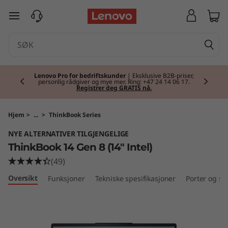
T
gå til hovedinnhold
h
i
Currently displaying item 2 of 2
n
Lenovo Pro for bedriftskunder
| Eksklusive B2B-priser,
personlig rådgiver og mye mer. Ring: +47 24 14 06 17.
Registrer deg GRATIS nå.
k
B
Hjem
>
...
>
ThinkBook Series
NYE ALTERNATIVER TILGJENGELIGE
o
ThinkBook 14 Gen 8 (14" Intel)
o
(49)
Oversikt
Funksjoner
Tekniske spesifikasjoner
Porter og sp
k
1