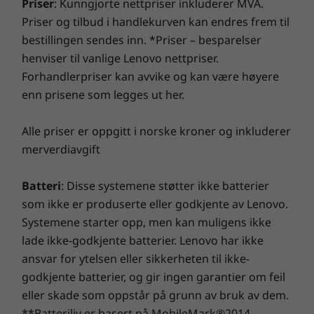
Priser
: Kunngjorte nettpriser inkluderer MVA.
IT-investeringen din ved å bruke forbedret sikkerhet
* 6GHz WiFi 6E-drift er avhengig av støtte fra operativsystemet, rutere/AP-
for å avverge annonseprogrammer, skadelig
Priser og tilbud i handlekurven kan endres frem til
er/gatewayer som støtter WiFi 6E, sammen med regionale regulatoriske
programvare og andre trusler. Slipp løs potensialet for
bestillingen sendes inn. *Priser – besparelser
sertifiseringer og tildeling av sprektrum.
en spennende virtuell reise!
henviser til vanlige Lenovo nettpriser.
En fest for sansene
Støttet dokkingstasjon
Forhandlerpriser kan avvike og kan være høyere
dine
®
enn prisene som legges ut her.
USB-C
3.0 dokk
®
USB-C
Thunderbolt™ 4 dokk
Fordyp deg i imponerende grafikk på den 14-
Alle priser er oppgitt i norske kroner og inkluderer
tommers bærbare ThinkBook Gen 8-PC-en
merverdiavgift
Design
som leveres med flere skjermvalg. Den
sjenerøse skjermen og nøyaktige
Batteri
: Disse systemene støtter ikke batterier
Dimensjoner (H x B x D)
fargepresisjon skaper en fengslende
som ikke er produserte eller godkjente av Lenovo.
seeropplevelse, mens Dolby Audio™ forbedrer
16,9 mm x 313,5 mm x 224,0 mm / 0.66″ x 12.34″ x 8/82″
Systemene starter opp, men kan muligens ikke
lydkvaliteten til det beste. Den er dessuten TÜV
lade ikke-godkjente batterier. Lenovo har ikke
Vekt
Eyesafe® -sertifisert for å bidra til å forhindre
ansvar for ytelsen eller sikkerheten til ikke-
tretthet i øynene over lengre perioder.
Starter på 1,36 kg
godkjente batterier, og gir ingen garantier om feil
eller skade som oppstår på grunn av bruk av dem.
Tastatur
**Batteriliv er basert på MobileMark®2014-