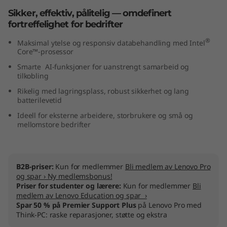
t
Sikker, effektiv, pålitelig — omdefinert
fortreffelighet for bedrifter
e
®
Maksimal ytelse og responsiv databehandling med Intel
Core™-prosessor
l
Smarte AI-funksjoner for uanstrengt samarbeid og
)
tilkobling
Rikelig med lagringsplass, robust sikkerhet og lang
batterilevetid
Ideell for eksterne arbeidere, storbrukere og små og
mellomstore bedrifter
B2B-priser:
Kun for medlemmer
Bli medlem av Lenovo Pro
og spar › Ny medlemsbonus!
Priser for studenter og lærere:
Kun for medlemmer
Bli
medlem av Lenovo Education og spar ›
Spar 50 % på Premier Support Plus
på Lenovo Pro med
Think-PC: raske reparasjoner, støtte og ekstra