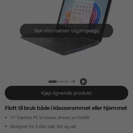
G
e
n
Nye alternativer tilgjengelige
4
(
1
Lenovo 100w Gen 4 (11" Intel)
1
+8
″
Kjøp lignende produkt
I
Flott til bruk både i klasserommet eller hjemmet
n
11″ bærbar PC til elever, drevet av Intel®
t
Designet for å tåle støt, fall og søl