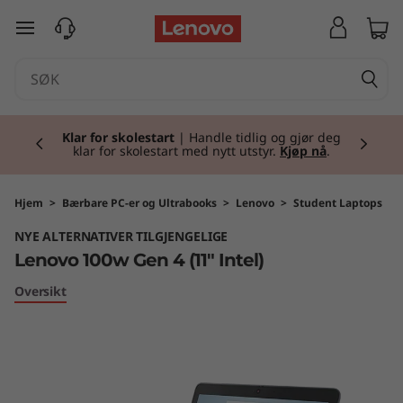
L
gå til hovedinnhold
e
n
Currently displaying item 1 of 2
o
Klar for skolestart
| Handle tidlig og gjør deg
klar for skolestart med nytt utstyr.
Kjøp nå
.
v
o
Hjem
>
Bærbare PC-er og Ultrabooks
>
Lenovo
>
Student Laptops
NYE ALTERNATIVER TILGJENGELIGE
1
Lenovo 100w Gen 4 (11" Intel)
0
Oversikt
0
w