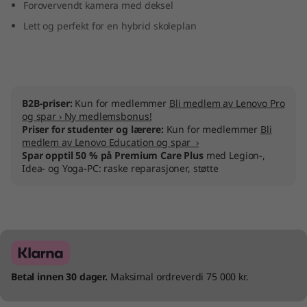
Forovervendt kamera med deksel
e
Lett og perfekt for en hybrid skoleplan
l
)
B2B-priser:
Kun for medlemmer
Bli medlem av Lenovo Pro
og spar › Ny medlemsbonus!
Priser for studenter og lærere:
Kun for medlemmer
Bli
medlem av Lenovo Education og spar ›
Spar opptil 50 % på Premium Care Plus
med Legion-,
Idea- og Yoga-PC: raske reparasjoner, støtte
Betal innen 30 dager.
Maksimal ordreverdi 75 000 kr.