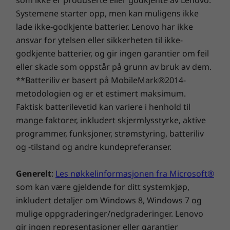
som ikke er produserte eller godkjente av Lenovo.
Lenovo 100w Gen 4 (11″ Intel)
Systemene starter opp, men kan muligens ikke
45W strømadapter
lade ikke-godkjente batterier. Lenovo har ikke
Hurtigstartveiledning
ansvar for ytelsen eller sikkerheten til ikke-
godkjente batterier, og gir ingen garantier om feil
Spesifikasjonene kan variere avhengig av
eller skade som oppstår på grunn av bruk av dem.
region/modell.
**Batteriliv er basert på MobileMark®2014-
metodologien og er et estimert maksimum.
Faktisk batterilevetid kan variere i henhold til
mange faktorer, inkludert skjermlysstyrke, aktive
programmer, funksjoner, strømstyring, batteriliv
og -tilstand og andre kundepreferanser.
Generelt
:
Les nøkkelinformasjonen fra Microsoft®
som kan være gjeldende for ditt systemkjøp,
inkludert detaljer om Windows 8, Windows 7 og
mulige oppgraderinger/nedgraderinger. Lenovo
gir ingen representasjoner eller garantier