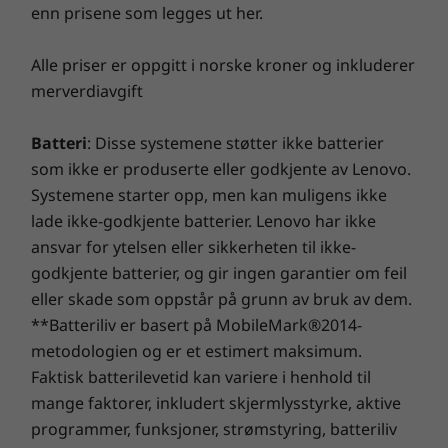
enn prisene som legges ut her.
opplevelsen din med muligheten til å oppgradere til
on-site service. Hos Lenovo forenes ytelsen og
Alle priser er oppgitt i norske kroner og inkluderer
beskyttelsen av bærbare PC-er på en utmerket måte!
merverdiavgift
Batteri
: Disse systemene støtter ikke batterier
som ikke er produserte eller godkjente av Lenovo.
Systemene starter opp, men kan muligens ikke
lade ikke-godkjente batterier. Lenovo har ikke
ansvar for ytelsen eller sikkerheten til ikke-
godkjente batterier, og gir ingen garantier om feil
eller skade som oppstår på grunn av bruk av dem.
**Batteriliv er basert på MobileMark®2014-
Chrome for alt
metodologien og er et estimert maksimum.
Faktisk batterilevetid kan variere i henhold til
Ingen oppsettsbehov – bare logg på med
mange faktorer, inkludert skjermlysstyrke, aktive
Google-kontoen din, så er du klar for å oppleve
programmer, funksjoner, strømstyring, batteriliv
en ny type konvertibel bærbar PC.