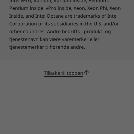
Intel vPro, Itanium, Itanium Inside, Pentium,
Pentium Inside, vPro Inside, Xeon, Xeon Phi, Xeon
Inside, and Intel Optane are trademarks of Intel
Corporation or its subsidiaries in the U.S. and/or
other countries. Andre bedrifts-, produkt- og
Apper alltid for hånden
tjenestenavn kan være varemerker eller
tjenestemerker tilhørende andre.
De nyeste jobb- og spillappene fra Google Play-
butikken kan brukes andre steder enn på
telefonen. Benytt deg av det beste Google har
å by på, også på Chromebook. Med apper som
Tilbake til toppen
er klare til bruk straks du logger på, får du
tilgang til Google Play Musikk, Spill, Filmer,
Bøker, YouTube, Google Bilder, Google Maps,
Google Hangouts og mer. Chromebook C330
kan tilpasses etter behov, enten du bruker den
til jobb, kreative oppgaver, underholdning eller
bare til å ha det moro.