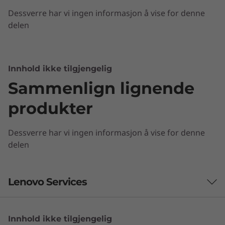
Totalt minne
Dessverre har vi ingen informasjon å vise for denne
Up 4 GB LPDDR3 memory
delen
Storage
Up to 64 GB eMMC flash storage, with Micro SD
support for more
Innhold ikke tilgjengelig
Sammenlign lignende
Design
produkter
Display Type
Dessverre har vi ingen informasjon å vise for denne
11.6” antiglare HD touchscreen display, with IPS
delen
Lenovo Services
God ytelse i mange år fremover
Chromebook C330 har ytelsen du trenger, og
takler enkelt alle daglige oppgaver. Du får en
Innhold ikke tilgjengelig
Løft støtteopplevelsen din