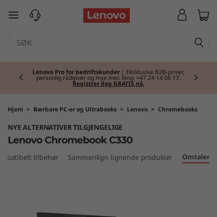
L
gå til hovedinnhold
e
n
Currently displaying item 2 of 2
o
Lenovo Pro for bedriftskunder
| Eksklusive B2B-priser,
personlig rådgiver og mye mer. Ring: +47 24 14 06 17.
Registrer deg GRATIS nå.
v
o
Hjem
>
Bærbare PC-er og Ultrabooks
>
Lenovo
>
Chromebooks
NYE ALTERNATIVER TILGJENGELIGE
C
Lenovo Chromebook C330
h
Omtaler
mpatibelt tilbehør
Sammenlign lignende produkter
r
o