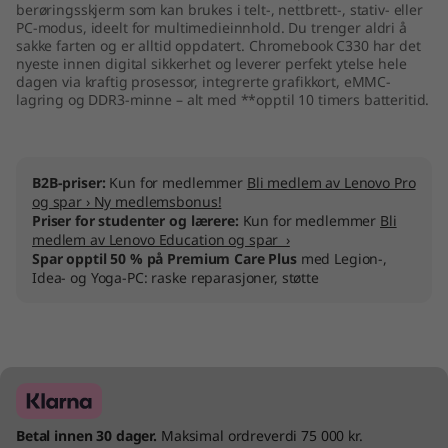
berøringsskjerm som kan brukes i telt-, nettbrett-, stativ- eller
PC-modus, ideelt for multimedieinnhold. Du trenger aldri å
sakke farten og er alltid oppdatert. Chromebook C330 har det
nyeste innen digital sikkerhet og leverer perfekt ytelse hele
dagen via kraftig prosessor, integrerte grafikkort, eMMC-
lagring og DDR3-minne – alt med **opptil 10 timers batteritid.
B2B-priser:
Kun for medlemmer
Bli medlem av Lenovo Pro
og spar › Ny medlemsbonus!
Priser for studenter og lærere:
Kun for medlemmer
Bli
medlem av Lenovo Education og spar ›
Spar opptil 50 % på Premium Care Plus
med Legion-,
Idea- og Yoga-PC: raske reparasjoner, støtte
Betal innen 30 dager.
Maksimal ordreverdi 75 000 kr.