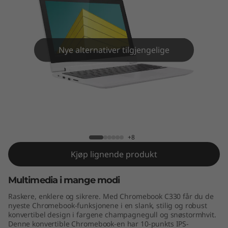
m
e
b
Nye alternativer tilgjengelige
o
o
k
Lenovo Chromebook C330
C
+8
3
Kjøp lignende produkt
3
Multimedia i mange modi
0
Raskere, enklere og sikrere. Med Chromebook C330 får du de
nyeste Chromebook-funksjonene i en slank, stilig og robust
konvertibel design i fargene champagnegull og snøstormhvit.
Denne konvertible Chromebook-en har 10-punkts IPS-