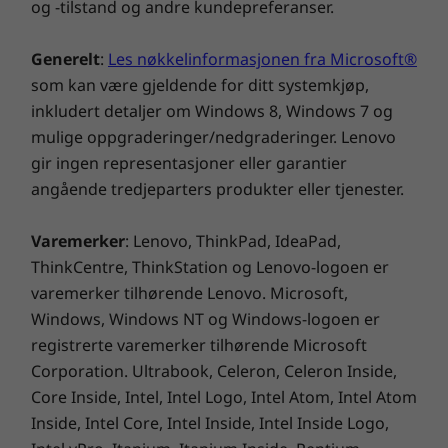
og -tilstand og andre kundepreferanser.
Chromebook C330 er lett å bruke. Den har
innebygd virusbeskyttelse og lang batteritid.
Generelt
:
Les nøkkelinformasjonen fra Microsoft®
Hold alt synkronisert, både på Android-
som kan være gjeldende for ditt systemkjøp,
telefoner og -nettbrett og alle steder der du er
inkludert detaljer om Windows 8, Windows 7 og
logget på med Google-kontoen. Da har du alt
for hånden, selv om du ikke har PC-en med
mulige oppgraderinger/nedgraderinger. Lenovo
deg. E-post, kart, dokumenter og bilder kan
gir ingen representasjoner eller garantier
lagres trygt lokalt eller i skyen.
angående tredjeparters produkter eller tjenester.
Varemerker
: Lenovo, ThinkPad, IdeaPad,
ThinkCentre, ThinkStation og Lenovo-logoen er
varemerker tilhørende Lenovo. Microsoft,
Windows, Windows NT og Windows-logoen er
registrerte varemerker tilhørende Microsoft
Corporation. Ultrabook, Celeron, Celeron Inside,
Core Inside, Intel, Intel Logo, Intel Atom, Intel Atom
Inside, Intel Core, Intel Inside, Intel Inside Logo,