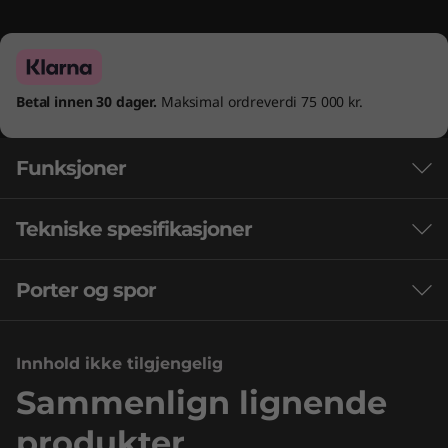
Betal innen 30 dager.
Maksimal ordreverdi 75 000 kr.
Funksjoner
Tekniske spesifikasjoner
Porter og spor
Ytelse
Prosessor
Innhold ikke tilgjengelig
Opptil Intel® Core™ i9-14900HX
Sammenlign lignende
Operativsystem
®
LIFEL
INTEL
CORE™-
produkter
Opptil Windows 11 Pro
NVIDI