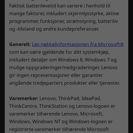
h
.
o
Faktisk batterilevetid kan variere i henhold til
IS RENNER I ÅRENE
IS R
filattributter, systemkonfigurasjon og bruksmiljøer. Faktiske hastigheter kan variere og
6
l
a
mange faktorer, inkludert skjermlysstyrke, aktive
d
på Legion
ut
kan være lavere enn forventet.
e
v
programmer, funksjoner, strømstyring, batteriliv
t
5
u
Trådløs tilkobling
Coldfront: Vann
va
og -tilstand og andre kundepreferanser.
.
n
d
2 x 2 WiFi 7
e
2 x 2 WiFi 6E* (802.11ax)
r
Generelt
:
Les nøkkelinformasjonen fra Microsoft®
Verdens første bærbare spill-PC med
Legion
som kan være gjeldende for ditt systemkjøp,
integrert vannkjøling.
på 84°
*Bruk av Wi-Fi 6E ved 6 GHz avhenger av at operativsystemet, rutere, tilgangspunkter
inkludert detaljer om Windows 8, Windows 7 og
ekstra
og gatewayer støtter Wi-Fi 6E, sammen med regionale sertifiseringer og lokal
mulige oppgraderinger/nedgraderinger. Lenovo
for spi
A
B
spektrumtildeling.
n
i
gir ingen representasjoner eller garantier
m
l
e
d
angående tredjeparters produkter eller tjenester.
Bluetooth
l
e
d
D
Starter med Bluetooth® 5.1
e
e
l
n
Varemerker
: Lenovo, ThinkPad, IdeaPad,
s
n
LENOVO AI ENGINE+ DREVET AV LA2
e
e
ThinkCentre, ThinkStation og Lenovo-logoen er
s
h
Design
b
a
varemerker tilhørende Lenovo. Microsoft,
AI-perfeksjonert
i
n
l
d
Windows, Windows NT og Windows-logoen er
Skjerm
d
l
ytelse
e
i
registrerte varemerker tilhørende Microsoft
1
n