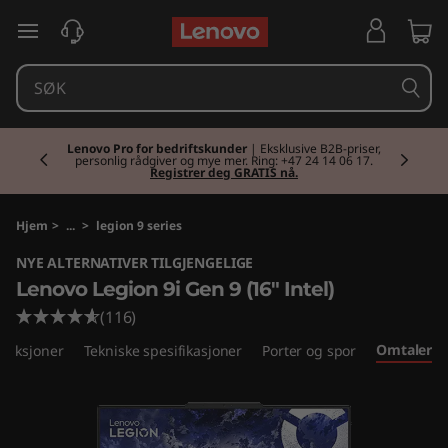
L
gå til hovedinnhold
e
n
Currently displaying item 2 of 2
o
Lenovo Pro for bedriftskunder
| Eksklusive B2B-priser,
personlig rådgiver og mye mer. Ring: +47 24 14 06 17.
Registrer deg GRATIS nå.
v
o
Hjem
>
...
>
legion 9 series
NYE ALTERNATIVER TILGJENGELIGE
L
Lenovo Legion 9i Gen 9 (16" Intel)
e
(116)
Omtaler
unksjoner
Tekniske spesifikasjoner
Porter og spor
g
i