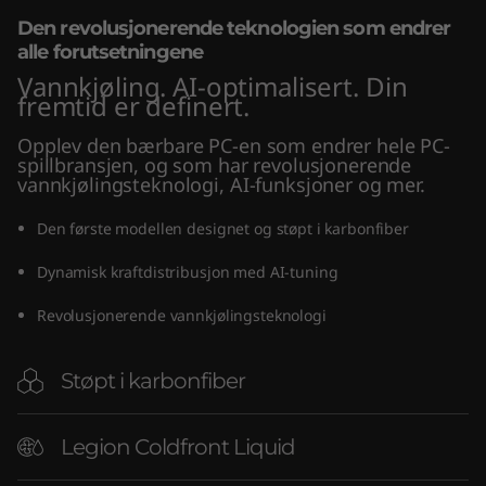
"
Den revolusjonerende teknologien som endrer
alle forutsetningene
I
Vannkjøling. AI-optimalisert. Din
fremtid er definert.
n
Opplev den bærbare PC-en som endrer hele PC-
t
spillbransjen, og som har revolusjonerende
vannkjølingsteknologi, AI-funksjoner og mer.
e
Den første modellen designet og støpt i karbonfiber
l
Dynamisk kraftdistribusjon med AI-tuning
)
Revolusjonerende vannkjølingsteknologi
Støpt i karbonfiber
Legion Coldfront Liquid