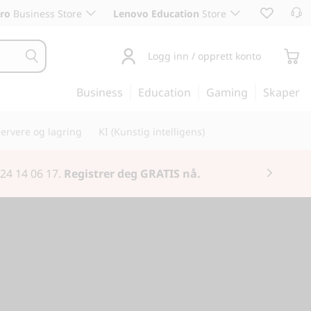
ro
Business Store
Lenovo Education
Store
Logg inn / opprett konto
Business
Education
Gaming
Skaper
ervere og lagring
KI (Kunstig intelligens)
utstyr.
Kjøp nå
.
iere virkeligheten