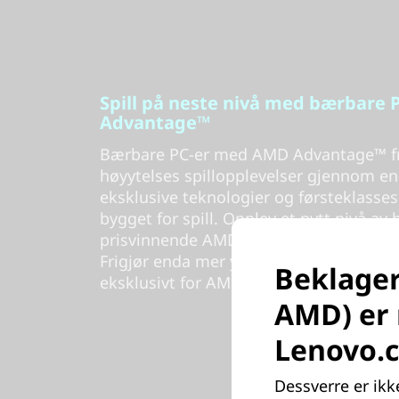
Spill på neste nivå med bærbare
Advantage™
Bærbare PC-er med AMD Advantage™ fri
høyytelses spillopplevelser gjennom e
eksklusive teknologier og førsteklasses
bygget for spill. Opplev et nytt nivå a
prisvinnende AMD Ryzen™-prosessorer
Frigjør enda mer ytelse gjennom smarte
Beklager
eksklusivt for AMD-konfigurerte system
AMD) er 
Lenovo.
Dessverre er ikk