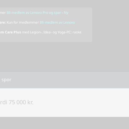
mmer
Bli medlem av Lenovo Pro og spar › Ny
ere:
Kun for medlemmer
Bli medlem av Lenovo
um Care Plus
med Legion-, Idea- og Yoga-PC: raske
 spor
di 75 000 kr.