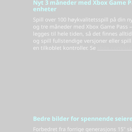
Nyt 3 måneder med Xbox Game Pa
enheter
Spill over 100 høykvalitetsspill på din
og tre måneder med Xbox Game Pass – i
legges til hele tiden, så det finnes allti
og spill fullstendige versjoner eller spi
en tilkoblet kontroller. Se
xbox.com/sub
Bedre bilder for spennende seier
Forbedret fra forrige generasjons 15" s