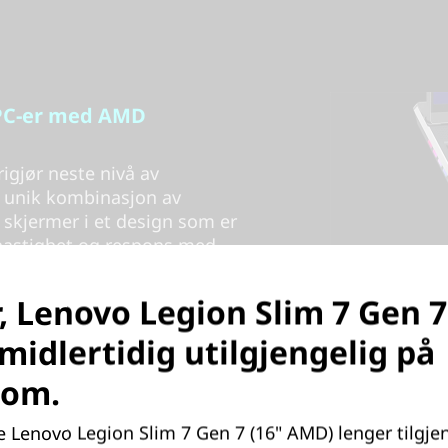
 PC-er med AMD
gjør neste nivå av
n unik kombinasjon av
 skjermer i et design som er
v hastighet og respons med
 og AMD Radeon™-grafikk.
 teknologier, noe som er
, Lenovo Legion Slim 7 Gen 7
er.
midlertidig utilgjengelig på
com.
e Lenovo Legion Slim 7 Gen 7 (16" AMD) lenger tilgjen