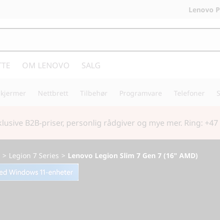
Lenovo P
TTE
OM LENOVO
SALG
Skjermer
Nettbrett
Tilbehør
Programvare
Telefoner
S
tart
| Handle tidlig og gjør deg klar for skolestart med nytt 
>
Legion 7 Series
>
Lenovo Legion Slim 7 Gen 7 (16" AMD)
Friheten til å kop