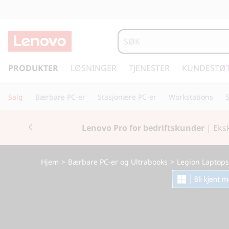
L
e
n
g
å
PRODUKTER
LØSNINGER
TJENESTER
KUNDESTØ
o
t
i
v
Salg
Bærbare PC-er
Stasjonære PC-er
Workstations
l
h
o
Currently displaying item 1 of 2
o
Klar for skoles
v
L
e
d
e
Hjem
>
Bærbare PC-er og Ultrabooks
>
Legion Laptops
i
n
g
n
h
i
o
l