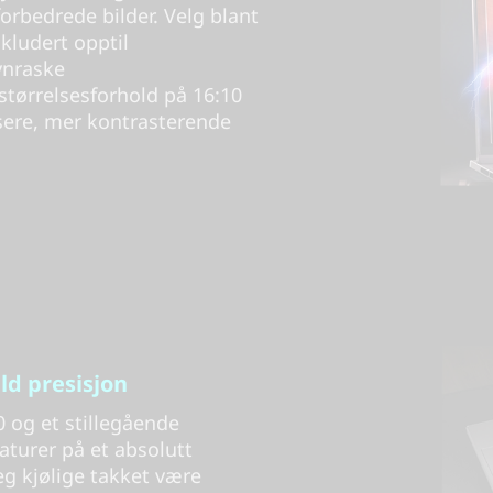
rbedrede bilder. Velg blant
kludert opptil
ynraske
 størrelsesforhold på 16:10
ysere, mer kontrasterende
ald presisjon
.0 og et stillegående
turer på et absolutt
 kjølige takket være