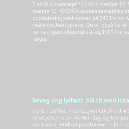
7 AMD Advantage™ Edition bærbar PC fo
mange 16" WQXGA-panelalternativer, in
oppdateringsfrekvenser på 240 Hz for l
reaksjonshastigheter. Du vil også ha et
for nyttigere skjermplass og HDR for l
farger.
Beveg deg lydløst. Slå til med isk
Slå til i stillhet med Legion Coldfront 4
viftesystem som holder støy og tempera
minimum. Hudtemperaturene holder seg