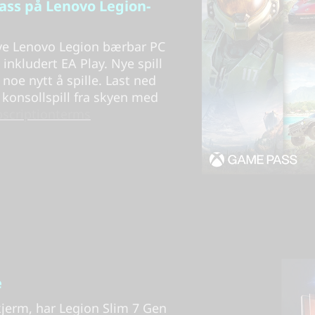
ss på Lenovo Legion-
 nye Lenovo Legion bærbar PC
nkludert EA Play. Nye spill
d noe nytt å spille. Last ned
ll konsollspill fra skyen med
scriptionterms
e
kjerm, har Legion Slim 7 Gen