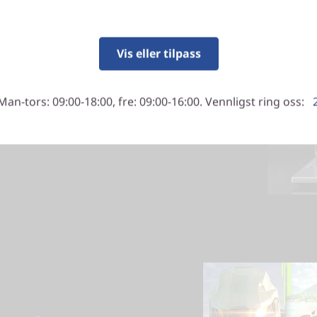
Vis eller tilpass
er optimalisert for
spill-PC-er, og de drar nytte
Man-tors: 09:00-18:00, fre: 09:00-16:00. Vennligst ring oss:
teten til AMD RDNA™ 2-
ed høy oppdateringsfrekvens