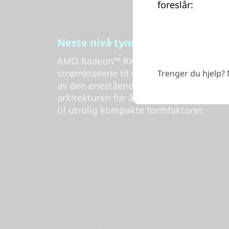
foreslår:
Neste nivå tynn og lett spilling
AMD Radeon™ RX 6000S-mobilgrafikken 
strømkravene til tynne og lette bærbare 
Trenger du hjelp? 
av den enestående ytelsen og effektivi
arkitekturen for å formidle spilling m
til utrolig kompakte formfaktorer.