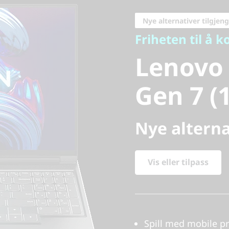
Lenovo L
Nye alternativer tilgjeng
Friheten til å 
7 Gen 7 
Lenovo 
Gen 7 (
Nye alterna
Vis eller tilpass
Spill med mobile p