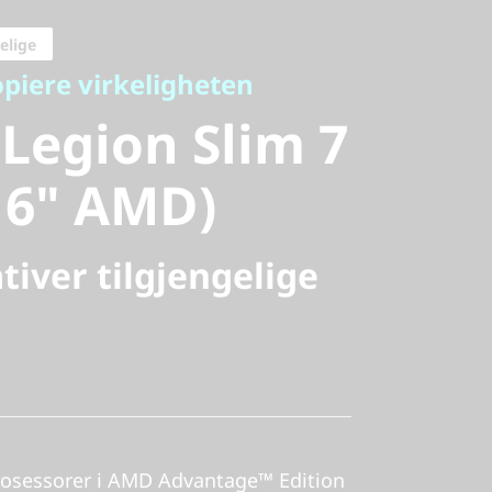
egion Slim
elige
kopiere virkeligheten
(16" AMD)
Legion Slim 7
16" AMD)
tiver tilgjengelige
rosessorer i AMD Advantage™ Edition