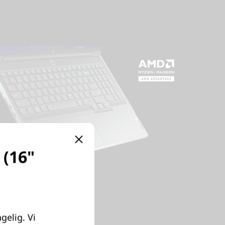
 (16"
gelig. Vi