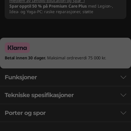
medlem av Lenovo Education og spar ›
Spar opptil 50 % på Premium Care Plus
med Legion-,
Idea- og Yoga-PC: raske reparasjoner, støtte
Betal innen 30 dager.
Maksimal ordreverdi 75 000 kr.
Funksjoner
Tekniske spesifikasjoner
®
13. generasjons Intel
Core™-prosessorer.
Ultimat ytelse.
Porter og spor
Intels nyeste hybridarkitektur i kombinasjon
Batteri
med bransjeledende funksjoner gir deg den
*Opptil 99,99 Wh
ultimate spillopplevelsen. Strøm, skap og