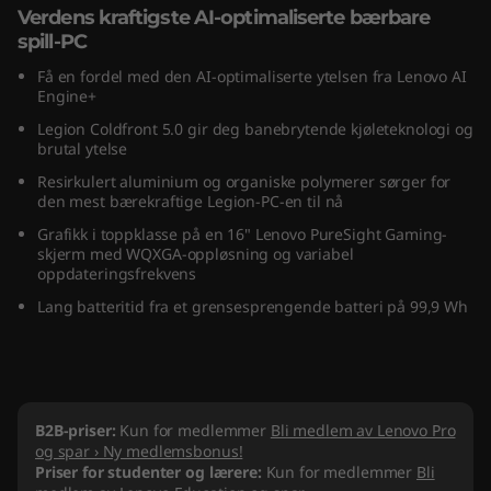
Verdens kraftigste AI-optimaliserte bærbare
(
spill-PC
1
Få en fordel med den AI-optimaliserte ytelsen fra Lenovo AI
Engine+
6
Legion Coldfront 5.0 gir deg banebrytende kjøleteknologi og
brutal ytelse
"
Resirkulert aluminium og organiske polymerer sørger for
den mest bærekraftige Legion-PC-en til nå
I
Grafikk i toppklasse på en 16" Lenovo PureSight Gaming-
skjerm med WQXGA-oppløsning og variabel
n
oppdateringsfrekvens
t
Lang batteritid fra et grensesprengende batteri på 99,9 Wh
e
l
B2B-priser:
Kun for medlemmer
Bli medlem av Lenovo Pro
)
og spar › Ny medlemsbonus!
Priser for studenter og lærere:
Kun for medlemmer
Bli