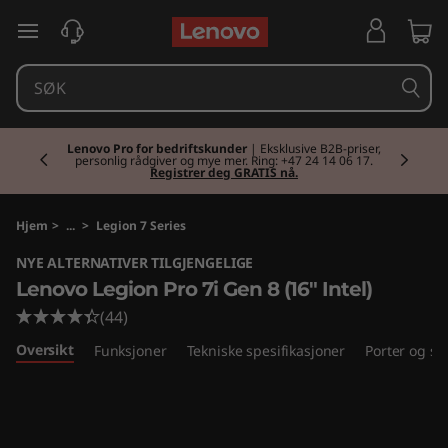
L
gå til hovedinnhold
e
n
Currently displaying item 2 of 2
o
Lenovo Pro for bedriftskunder
| Eksklusive B2B-priser,
personlig rådgiver og mye mer. Ring: +47 24 14 06 17.
Registrer deg GRATIS nå.
v
o
Hjem
>
...
>
Legion 7 Series
NYE ALTERNATIVER TILGJENGELIGE
L
Lenovo Legion Pro 7i Gen 8 (16" Intel)
e
(44)
Oversikt
Funksjoner
Tekniske spesifikasjoner
Porter og sp
g
i