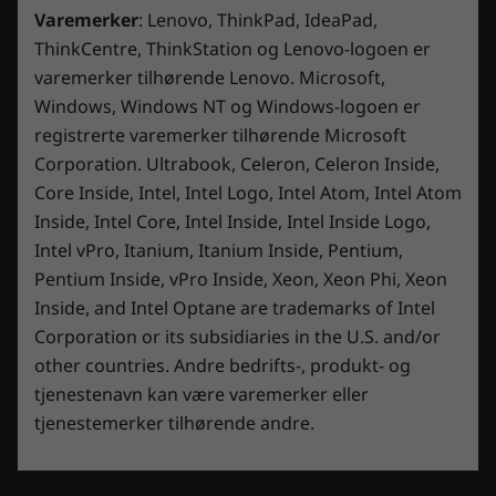
s
n
Varemerker
: Lenovo, ThinkPad, IdeaPad,
Lenovo Antivirus
e
e
s
h
ThinkCentre, ThinkStation og Lenovo-logoen er
☆☆☆☆☆
☆☆☆☆☆
Lenovo PC Manager
b
a
i
n
varemerker tilhørende Lenovo. Microsoft,
5
Djvf25
·
3 år siden
Lenovo Vantage og Legion Zone
l
d
d
l
a
Timely and as described
Windows, Windows NT og Windows-logoen er
McAfee LiveSafe™ (prøveversjon)
e
i
v
1
n
Microsoft Office (prøveversjon)
registrerte varemerker tilhørende Microsoft
[This review was collected as part of a promotion.]
.
g
5
e
Power2Go
Corporation. Ultrabook, Celeron, Celeron Inside,
Ordered a custom PC and it was delivered a week earlier
s
n
than anticipated even with multiple carrier issues not
å
Fargestyringsverktøyet X-Rite
t
Core Inside, Intel, Intel Logo, Intel Atom, Intel Atom
p
Lenovo. Well packaged and performs exactly as expected.
j
n
Inside, Intel Core, Intel Inside, Intel Inside Logo,
e
e
r
Oversett med Google
Intel vPro, Itanium, Itanium Inside, Pentium,
r
e
Komplette tekniske spesifikasjoner
n
Pentium Inside, vPro Inside, Xeon, Xeon Phi, Xeon
n
Legion Coldfront 5.0: AI-optimalisert
d
Produktspesifikasjoner:
modeller, spesifikasjoner,
e
i
termisk teknologi i toppklassen
Inside, and Intel Optane are trademarks of Intel
a
dokumenter, kompatibilitet (på engelsk)
r
l
Corporation or its subsidiaries in the U.S. and/or
.
o
Takket være Legion Coldfront 5.0, termisk
g
other countries. Andre bedrifts-, produkt- og
Spesifikasjonene kan variere avhengig av region/modell.
b
teknologi i toppklassen, vil du alltid være på
o
tjenestenavn kan være varemerker eller
k
ditt beste når du konkurrerer. Det forbedrede
s
tjenestemerker tilhørende andre.
.
viftesystemet med 3D-blader så tynne som 0,1
mm gjør at alt flyter som silke. Det store
ventilasjonssystemet sørger for god