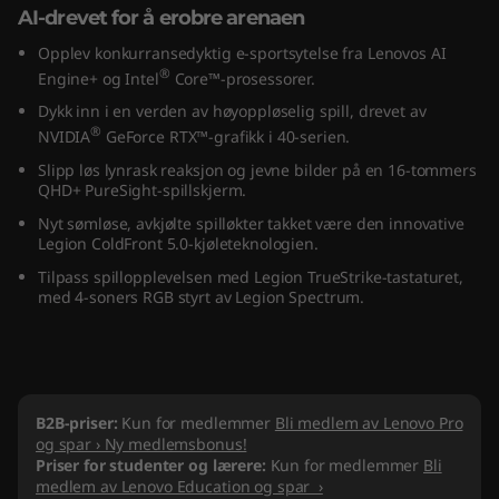
AI-drevet for å erobre arenaen
(
Opplev konkurransedyktig e-sportsytelse fra Lenovos AI
1
®
Engine+ og Intel
Core™-prosessorer.
Dykk inn i en verden av høyoppløselig spill, drevet av
6
®
NVIDIA
GeForce RTX™-grafikk i 40-serien.
"
Slipp løs lynrask reaksjon og jevne bilder på en 16-tommers
QHD+ PureSight-spillskjerm.
I
Nyt sømløse, avkjølte spilløkter takket være den innovative
Legion ColdFront 5.0-kjøleteknologien.
n
Tilpass spillopplevelsen med Legion TrueStrike-tastaturet,
med 4-soners RGB styrt av Legion Spectrum.
t
e
l
B2B-priser:
Kun for medlemmer
Bli medlem av Lenovo Pro
og spar › Ny medlemsbonus!
)
Priser for studenter og lærere:
Kun for medlemmer
Bli
medlem av Lenovo Education og spar ›