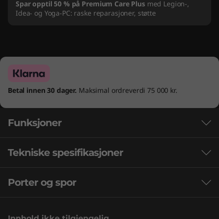
Spar opptil 50 % på Premium Care Plus
med Legion-,
Idea- og Yoga-PC: raske reparasjoner, støtte
Betal innen 30 dager.
Maksimal ordreverdi 75 000 kr.
Funksjoner
Tekniske spesifikasjoner
Spill uten begrensninger. Få ytelse på et
nytt nivå med Intel® Core™-prosessorer.
Porter og spor
Ytelse
Intel® Core™-prosessorer har ny, optimalisert
hybridarkitektur og bransjeledende teknologi
AI-brikke
som lar deg ta spillingen og opprettingen til et
Innhold ikke tilgjengelig