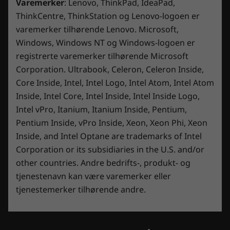
Lenovo Vantage
Varemerker
: Lenovo, ThinkPad, IdeaPad,
1
n
hemmelige våpen på spillarenaen. Den
.
g
®
ThinkCentre, ThinkStation og Lenovo-logoen er
McAfee
LiveSafe™
e
optimaliserer spillingen i sanntid og presser
n
Microsoft Office (prøveversjon)
varemerker tilhørende Lenovo. Microsoft,
å
FPS til det maksimale for jevne animasjoner og
p
Power2Go
Windows, Windows NT og Windows-logoen er
n
raske reaksjoner som holder deg foran
A
B
Tobii Horizon
e
registrerte varemerker tilhørende Microsoft
motstanderne. I likhet med deg er den nådeløs
r
n
i
Fargestyringsverktøyet X-Rite
e
Corporation. Ultrabook, Celeron, Celeron Inside,
– den forbedrer og utvikler seg på grunn av
m
l
n
d
Core Inside, Intel, Intel Logo, Intel Atom, Intel Atom
e
d
den innovative Smart Engine. Med denne
i
Innholdet i esken
a
l
e
Inside, Intel Core, Intel Inside, Intel Inside Logo,
bærbare PC-en spiller du ikke bare spillet – du
l
Lenovo Legion Pro 5i Gen 8 (16″ Intel)
d
D
o
Intel vPro, Itanium, Itanium Inside, Pentium,
dominerer det.
g
e
e
Hurtigstartveiledning
b
Pentium Inside, vPro Inside, Xeon, Xeon Phi, Xeon
l
n
o
k
s
n
Inside, and Intel Optane are trademarks of Intel
Komplette tekniske spesifikasjoner
s
e
e
.
Corporation or its subsidiaries in the U.S. and/or
Produktspesifikasjoner:
modeller, spesifikasjoner,
s
h
other countries. Andre bedrifts-, produkt- og
b
a
dokumenter, kompatibilitet (på engelsk)
tjenestenavn kan være varemerker eller
i
n
l
d
tjenestemerker tilhørende andre.
d
l
A
B
e
i
n
i
2
n
m
l
.
g
*Skjerm, tastatur, mus, ryggsekk, hodetelefoner og stativ er ikke inkludert