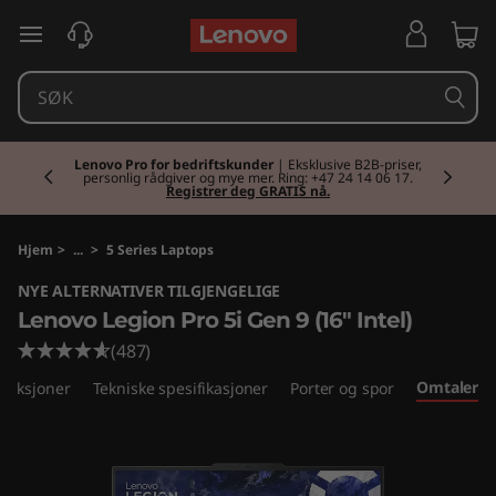
L
gå til hovedinnhold
e
n
Currently displaying item 2 of 2
o
Lenovo Pro for bedriftskunder
| Eksklusive B2B-priser,
personlig rådgiver og mye mer. Ring: +47 24 14 06 17.
Registrer deg GRATIS nå.
v
o
Hjem
>
...
>
5 Series Laptops
NYE ALTERNATIVER TILGJENGELIGE
L
Lenovo Legion Pro 5i Gen 9 (16" Intel)
e
(487)
Omtaler
unksjoner
Tekniske spesifikasjoner
Porter og spor
g
i