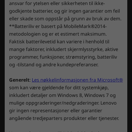
p
l
ansvar for ytelsen eller sikkerheten til ikke-
g
g
Mål (H x B x D)
3
d
i
e
2
a
v
godkjente batterier, og gir ingen garantier om feil
g
22,45–26,75 x 363,4 x 260,4 mm
t
G
r
u
e
eller skade som oppstår på grunn av bruk av dem.
v
B
4
r
r
-
u
.
e
**Batteriliv er basert på MobileMark®2014-
Vekt
1
d
r
i
T
7
e
metodologien og er et estimert maksimum.
n
Fra 2,5 kg
d
B
a
r
n
-
e
Faktisk batterilevetid kan variere i henhold til
h
v
R
i
r
o
5
Tastatur
T
mange faktorer, inkludert skjermlysstyrke, aktive
n
l
i
X
.
d
g
programmer, funksjoner, strømstyring, batteriliv
4-soners RGB (tilleggsutstyr)
n
4
e
e
0
t
g
100 % anti-ghosting
og -tilstand og andre kundepreferanser.
r
7
u
e
utskiftbare WSAD-taster
n
4
0
r
A
B
d
)
.
Støtte for Legion Spectrum RGB-programvare
n
i
e
Generelt
:
Les nøkkelinformasjonen fra Microsoft®
4
m
l
7
r
.
e
d
som kan være gjeldende for ditt systemkjøp,
a
l
e
Spill smartere og raskere med Lenovo AI
3
d
D
v
inkludert detaljer om Windows 8, Windows 7 og
Annen informasjon
a
Engine+
e
e
5
l
n
v
mulige oppgraderinger/nedgraderinger. Lenovo
.
s
n
5
e
e
Konkurrentene har møtt sin likesinnede –
Forhåndsinstallert programvare
gir ingen representasjoner eller garantier
s
h
.
Lenovo Legion Pro 5i Gen 9. Det er ikke bare en
b
a
angående tredjeparters produkter eller tjenester.
Lenovo Antivirus
i
n
bærbar PC, det er en revolusjon. Den drives av
l
d
Lenovo PC Manager
d
l
LA1 AI-brikken og Lenovo AI Engine+ og er ditt
e
i