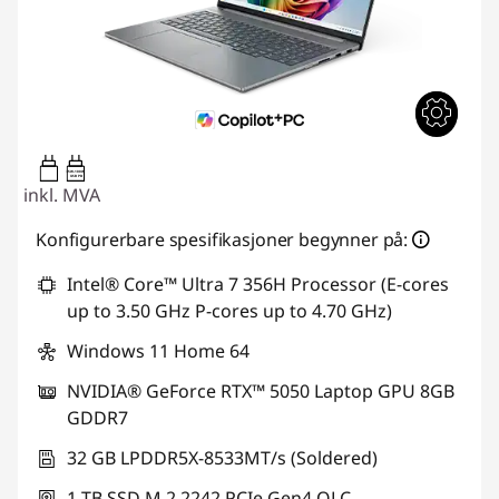
65W-100W
USB PD
inkl. MVA
Konfigurerbare spesifikasjoner begynner på:
Intel® Core™ Ultra 7 356H Processor (E-cores
up to 3.50 GHz P-cores up to 4.70 GHz)
Windows 11 Home 64
NVIDIA® GeForce RTX™ 5050 Laptop GPU 8GB
GDDR7
32 GB LPDDR5X-8533MT/s (Soldered)
1 TB SSD M.2 2242 PCIe Gen4 QLC