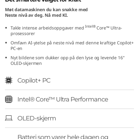
I
Møt datamaskinen du kan snakke med
Neste nivå av deg. Nå med KI.
n
Intel®
Takle intense arbeidsoppgaver med
Core™ Ultra-
t
prosessorer
Omfavn AI-ytelse på neste nivå med denne kraftige Copilot+
e
PC-en
Nyt bildene som dukker opp på den lyse og levende 16"
l
OLED-skjermen
)
Copilot+ PC
Intel® Core™ Ultra Performance
OLED-skjerm
Batteri som varer hele dagen og