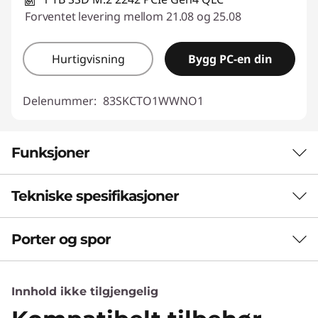
Forventet levering mellom 21.08 og 25.08
Hurtigvisning
Bygg PC-en din
Delenummer:
83SKCTO1WWNO1
Funksjoner
Tekniske spesifikasjoner
NESTE GENERASJONS YTELSE
Kraft møter presisjon
Porter og spor
Ytelse
IdeaPad Pro 5i Gen 11 er bygget for elever og
Nevral prosesseringsenhet (NPU)
fagfolk som krever både hastighet og
Innhold ikke tilgjengelig
Opptil 50 trillioner operasjoner per sekund (TOPS) AI-
utholdenhet, og hjelper deg med å utføre
ytelse
oppgaver på Intel® Core™ Ultra-prosessorer