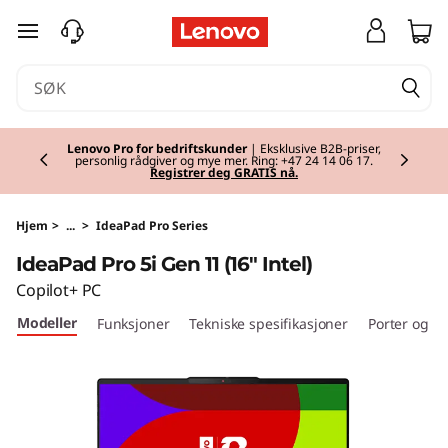
I
gå til hovedinnhold
d
e
Currently displaying item 2 of 2
a
Lenovo Pro for bedriftskunder
| Eksklusive B2B-priser,
personlig rådgiver og mye mer. Ring: +47 24 14 06 17.
Registrer deg GRATIS nå.
P
a
Hjem
>
...
>
IdeaPad Pro Series
IdeaPad Pro 5i Gen 11 (16" Intel)
d
Copilot+ PC
P
Modeller
Funksjoner
Tekniske spesifikasjoner
Porter og s
r
o