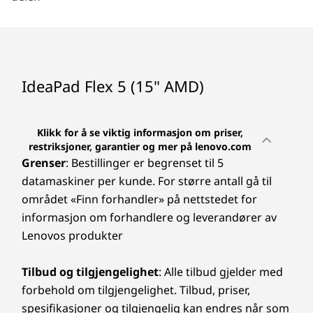
Audio
2 x 2 W-høyttalere med Dolby Audio™ (DAX3, LVA)
To mikrofoner
IdeaPad Flex 5 (15" AMD)
Kamera:
Tynt kamera på 720p med fast fokus CMOS
Klikk for å se viktig informasjon om priser,
restriksjoner, garantier og mer på lenovo.com
Mål (H x B x D)
Grenser
: Bestillinger er begrenset til 5
17,9-20,9 mm x 357,6 mm x 237,9 mm / 0,7 tommer-
datamaskiner per kunde. For større antall gå til
0,82"x 14,01"x 9,37"
området «Finn forhandler» på nettstedet for
informasjon om forhandlere og leverandører av
Vekt
Lenovos produkter
Fra 1,8 kg
Tilbud og tilgjengelighet
: Alle tilbud gjelder med
Tilkoblingsmuligheter
forbehold om tilgjengelighet. Tilbud, priser,
WiFi 6 (802,11ax 2 x 2)
spesifikasjoner og tilgjengelig kan endres når som