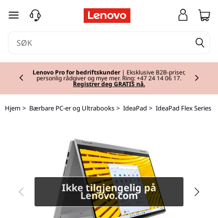
I
gå til hovedinnhold
d
e
Currently displaying item 2 of 2
a
Lenovo Pro for bedriftskunder
| Eksklusive B2B-priser,
personlig rådgiver og mye mer. Ring: +47 24 14 06 17.
Registrer deg GRATIS nå.
P
Hjem
>
Bærbare PC-er og Ultrabooks
>
IdeaPad
>
IdeaPad Flex Series
a
d
F
l
Ikke tilgjengelig på
e
Lenovo.com