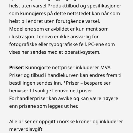
®
Bluetooth
5.0
helst uten varsel.Produkttilbud og spesifikasjoner
som kunngjøres på dette nettstedet kan når som
helst bli endret uten forutgående varsel.
Porter/spor
Modellene som er avbildet er kun ment som
2 x USB-A 3.1 gen. 1
illustrasjon. Lenovo er ikke ansvarlig for
USB-C 3.1 gen. 1
fotografiske eller typografiske feil. PC-ene som
HDMI 1.4b
vises her sendes med et operativsystem.
4-i-1-kortleser
Kombinert port for hodetelefoner og mikrofon
Priser
: Kunngjorte nettpriser inkluderer MVA.
Forhåndsinstallert programvare
Priser og tilbud i handlekurven kan endres frem til
McAfee LiveSafe™
bestillingen sendes inn. *Priser – besparelser
Microsoft Office
henviser til vanlige Lenovo nettpriser.
Lenovo Utility
Forhandlerpriser kan avvike og kan være høyere
Lenovo Vantage
enn prisene som legges ut her.
Mirkat
Alle priser er oppgitt i norske kroner og inkluderer
Spesifikasjonene kan variere i ulike regioner/modeller.
merverdiavgift