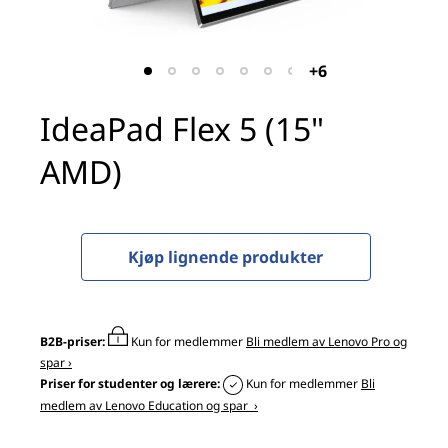
x
5
+6
(
IdeaPad Flex 5 (15"
1
AMD)
5
"
A
Kjøp lignende produkter
M
D
B2B-priser:
Kun for medlemmer
Bli medlem av Lenovo Pro og
spar ›
)
Priser for studenter og lærere:
Kun for medlemmer
Bli
medlem av Lenovo Education og spar ›