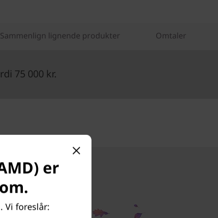
Sammenlign lignende produkter
Omtaler
di 75 000 kr.
 AMD) er
com.
 Vi foreslår: