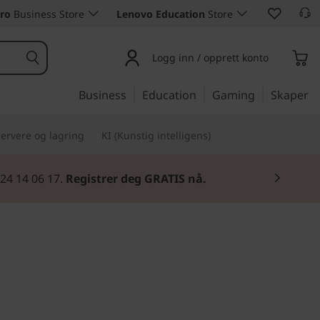
ro
Business Store
Lenovo Education
Store
Logg inn / opprett konto
Business
Education
Gaming
Skaper
ervere og lagring
KI (Kunstig intelligens)
 24 14 06 17.
Registrer deg GRATIS nå.