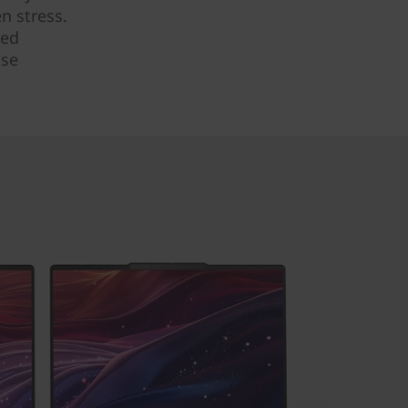
en stress.
med
 se