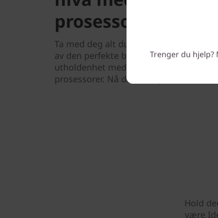
prosessorer
Ta med deg alt du trenger til klassero
Trenger du hjelp? 
av den perfekte balansen mellom hastig
utholdenhet med bærbare PC-er dreve
prosessorer. Nå ditt fulle potensial fra 
Hold deg
være Id