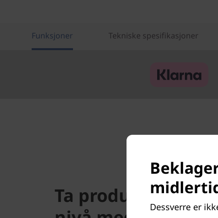
Funksjoner
Tekniske spesifikasjoner
Beklager
midlerti
Ta produktiviteten 
Dessverre er ikk
nivå med til AMD 