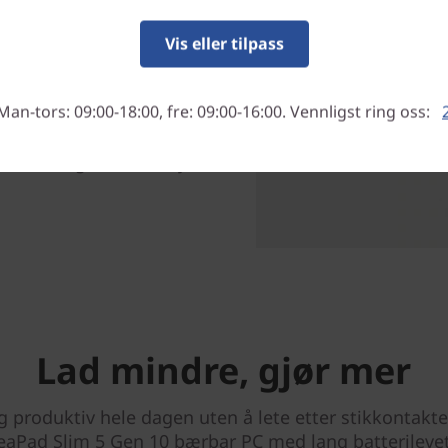
Vis eller tilpass
mmet, og mye mer. Dra nytte
Man-tors: 09:00-18:00, fre: 09:00-16:00. Vennligst ring oss:
het, pålitelighet og
t av AMD Ryzen™-
forelesningssalen til hybelen.
Lad mindre, gjør mer
 produktiv hele dagen uten å lete etter stikkontakte
eaPad Slim 5 Gen 10 bærbar PC med lang batterilevet