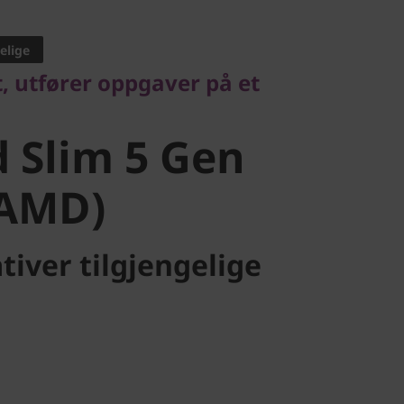
utfører oppgaver på et
elige
Slim 5 Gen
t, utfører oppgaver på et
AMD)
 Slim 5 Gen
 AMD)
tiver tilgjengelige