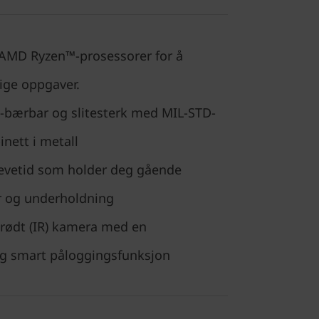
AMD Ryzen™-prosessorer for å
ige oppgaver.
ra-bærbar og slitesterk med MIL-STD-
inett i metall
ilevetid som holder deg gående
r og underholdning
arødt (IR) kamera med en
g smart påloggingsfunksjon