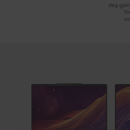
deg gjenn
Tr
vi