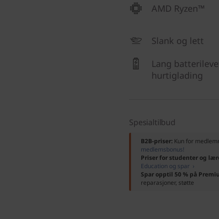
AMD Ryzen™
Slank og lett
Lang batterileve
hurtiglading
Spesialtilbud
B2B-priser:
Kun for medle
medlemsbonus!
Priser for studenter og lær
Education og spar ›
Spar opptil 50 % på Premi
reparasjoner, støtte