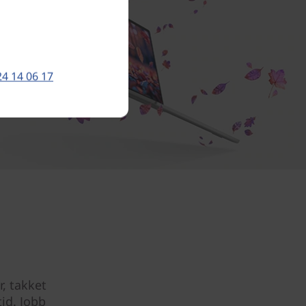
24 14 06 17
r, takket
id. Jobb