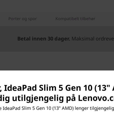
Porter og spor
Kompatibelt tilbehør
Betal innen 30 dager.
Maksimal ordrever
, IdeaPad Slim 5 Gen 10 (13"
dig utilgjengelig på Lenovo.
din til neste
e IdeaPad Slim 5 Gen 10 (13" AMD) lenger tilgjengelig.
Ryzen™-