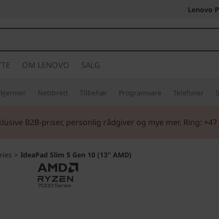
Lenovo P
TTE
OM LENOVO
SALG
Skjermer
Nettbrett
Tilbehør
Programvare
Telefoner
S
lusive B2B-priser, personlig rådgiver og mye mer. Ring: +47
ries
>
IdeaPad Slim 5 Gen 10 (13" AMD)