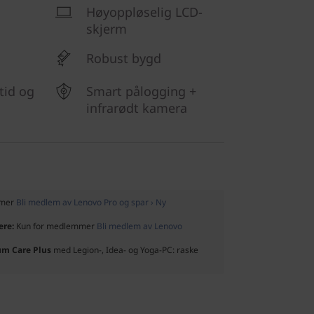
Høyoppløselig LCD-
skjerm
Robust bygd
tid og
Smart pålogging +
infrarødt kamera
mmer
Bli medlem av Lenovo Pro og spar › Ny
ere:
Kun for medlemmer
Bli medlem av Lenovo
um Care Plus
med Legion-, Idea- og Yoga-PC: raske