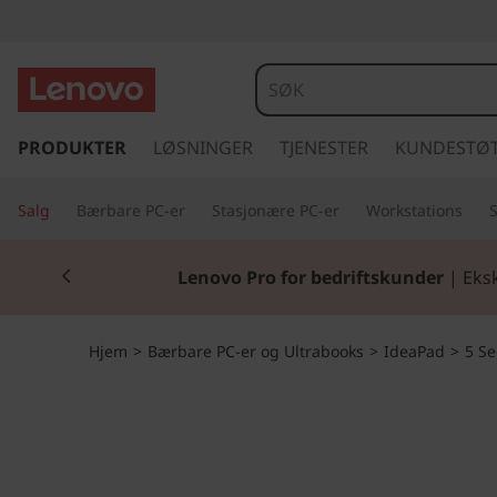
I
d
e
g
å
PRODUKTER
LØSNINGER
TJENESTER
KUNDESTØ
a
t
i
P
Salg
Bærbare PC-er
Stasjonære PC-er
Workstations
l
h
a
Currently displaying item 2 of 2
o
Lenovo Pro for bedriftskunder
| Eksk
v
d
e
d
S
Hjem
>
Bærbare PC-er og Ultrabooks
>
IdeaPad
>
5 Se
i
n
l
n
h
i
o
l