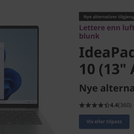
Lettere enn luft, 
blunk
Nye alternativer tilgjeng
IdeaPad 
Lettere enn luf
blunk
10 (13" 
IdeaPad
10 (13"
Nye alterna
4.4
(360)
Vis eller tilpass