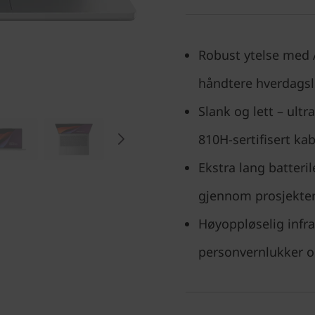
Robust ytelse med 
håndtere hverdagsl
Slank og lett – ult
810H-sertifisert kab
Ekstra lang batter
gjennom prosjekte
Høyoppløselig infr
personvernlukker o