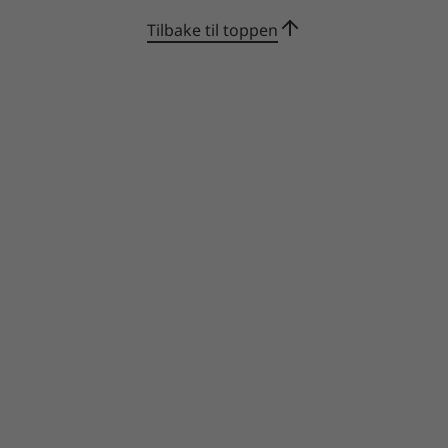
Tilbake til toppen
Bygget for å overvinne utfordringer
Den bærbare Lenovo IdeaPad Pro 5i Gen 9 14″
er laget for å tåle de tøffeste forholdene og
bygget av usedvanlig robuste materialer. Den