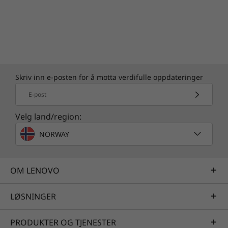
Skriv inn e-posten for å motta verdifulle oppdateringer
E-post
Velg land/region:
NORWAY
OM LENOVO
Spesifikasjonene kan variere avhengig av
LØSNINGER
region/modell.
PRODUKTER OG TJENESTER