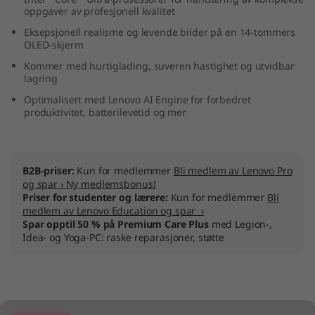
oppgaver av profesjonell kvalitet
n
Eksepsjonell realisme og levende bilder på en 14-tommers
t
OLED-skjerm
Kommer med hurtiglading, suveren hastighet og utvidbar
e
lagring
Optimalisert med Lenovo AI Engine for forbedret
l
produktivitet, batterilevetid og mer
)
B2B-priser:
Kun for medlemmer
Bli medlem av Lenovo Pro
og spar › Ny medlemsbonus!
Priser for studenter og lærere:
Kun for medlemmer
Bli
medlem av Lenovo Education og spar ›
Spar opptil 50 % på Premium Care Plus
med Legion-,
Idea- og Yoga-PC: raske reparasjoner, støtte