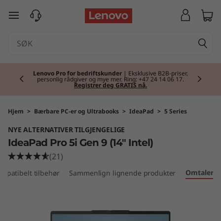
I
gå til hovedinnhold
d
e
Currently displaying item 2 of 2
a
Lenovo Pro for bedriftskunder
| Eksklusive B2B-priser,
personlig rådgiver og mye mer. Ring: +47 24 14 06 17.
Registrer deg GRATIS nå.
P
a
Hjem
>
Bærbare PC-er og Ultrabooks
>
IdeaPad
>
5 Series
NYE ALTERNATIVER TILGJENGELIGE
d
IdeaPad Pro 5i Gen 9 (14" Intel)
P
(21)
Omtaler
mpatibelt tilbehør
Sammenlign lignende produkter
r
o