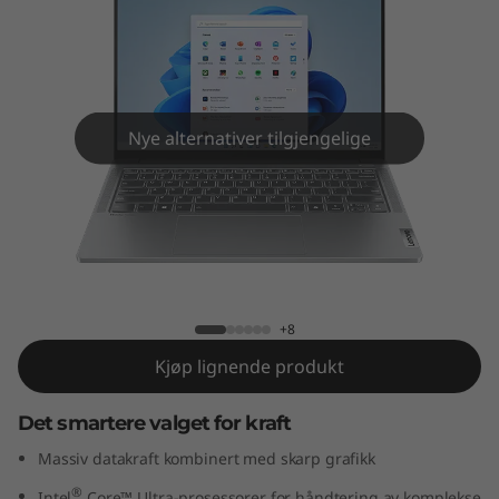
5
i
G
e
Nye alternativer tilgjengelige
n
9
IdeaPad Pro 5i Gen 9 (14" Intel)
(
1
+8
Kjøp lignende produkt
4
Det smartere valget for kraft
"
Massiv datakraft kombinert med skarp grafikk
I
®
Intel
Core™ Ultra-prosessorer for håndtering av komplekse