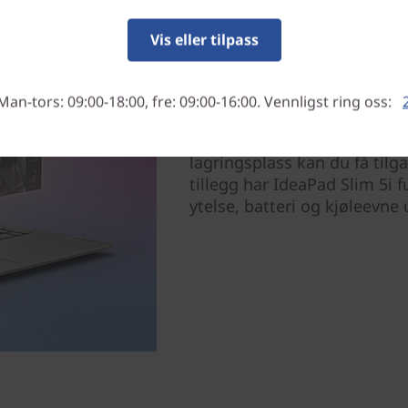
Vis eller tilpass
Alt du gjør, flyter av seg
Man-tors: 09:00-18:00, fre: 09:00-16:00. Vennligst ring oss:
Gjennomfør daglige oppgaver
Intel® Core™ Ultra-prosess
lagringsplass kan du få tilga
tillegg har IdeaPad Slim 5i 
ytelse, batteri og kjøleevne 