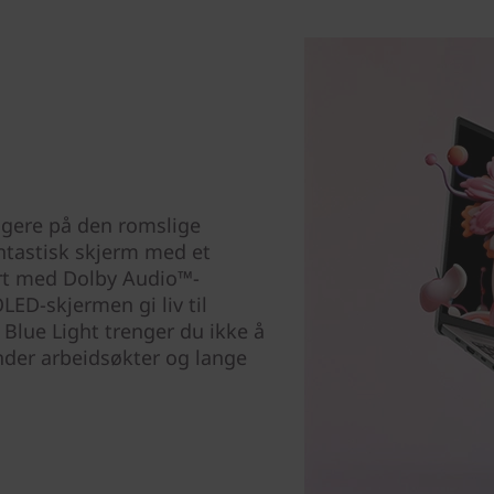
igere på den romslige
antastisk skjerm med et
ert med Dolby Audio™-
OLED-skjermen gi liv til
Blue Light trenger du ikke å
der arbeidsøkter og lange