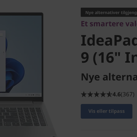
IdeaPad 
Nye alternativer tilgjeng
Et smartere val
9 (16" In
IdeaPad
9 (16" I
Nye alterna
4.6
(367)
Vis eller tilpass