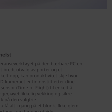
helst
eranseverktøyet på den bærbare PC-en
t bredt utvalg av porter og et
kelt opp, kan produktivitet skje hvor
HD-kameraet er fininnstilt etter dine
ensor (Time-of-Flight) til enkelt å
nger, øyeblikkelig vekking og sikre
k på den valgfrie
 få alt i gang på et blunk. Ikke glem
ortene som lar deg utvide