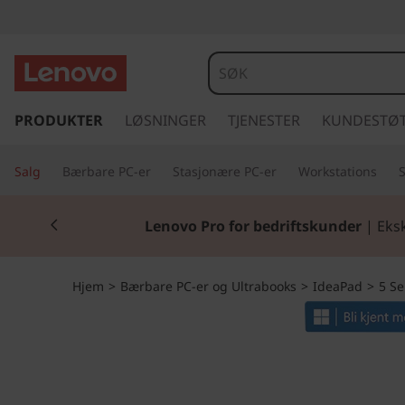
I
d
e
g
å
PRODUKTER
LØSNINGER
TJENESTER
KUNDESTØ
a
t
i
P
Salg
Bærbare PC-er
Stasjonære PC-er
Workstations
l
h
a
Currently displaying item 2 of 2
o
Lenovo Pro for bedriftskunder
| Eksk
v
d
e
d
S
Hjem
>
Bærbare PC-er og Ultrabooks
>
IdeaPad
>
5 Se
i
n
l
n
h
i
o
l