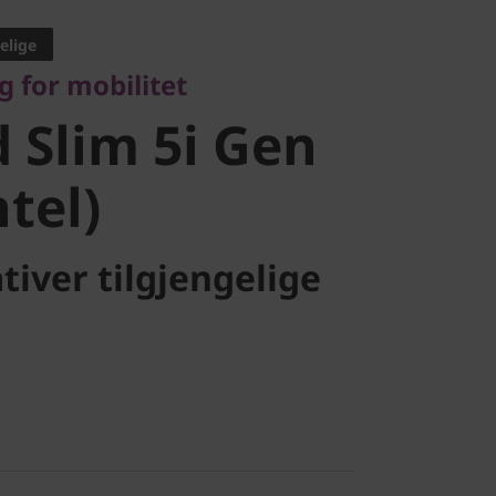
Slim 5i Gen
elige
g for mobilitet
tel)
 Slim 5i Gen
ntel)
tiver tilgjengelige