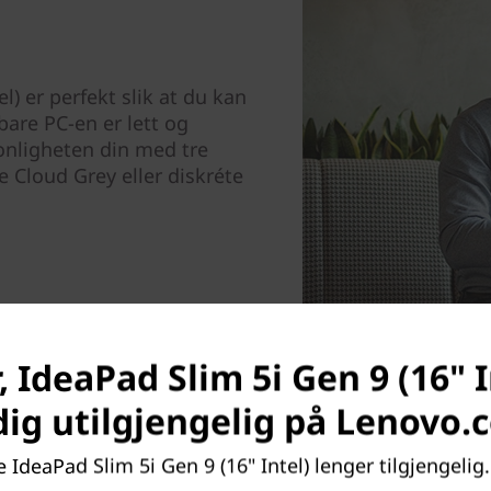
l) er perfekt slik at du kan
are PC-en er lett og
onligheten din med tre
e Cloud Grey eller diskréte
 IdeaPad Slim 5i Gen 9 (16" I
dig utilgjengelig på Lenovo.
 IdeaPad Slim 5i Gen 9 (16" Intel) lenger tilgjengelig. 