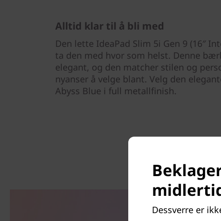
Alltid klar til å bli med
Den lette IdeaPad Slim 5i Gen 9 (16″ Inte
ta den med hvor som helst. Denne bærb
elegant, og den matcher stilen og pers
nyanser å velge blant. Velg den elegant
Abyss Blue i full metallfinish.
Beklager,
midlerti
Dessverre er ikke