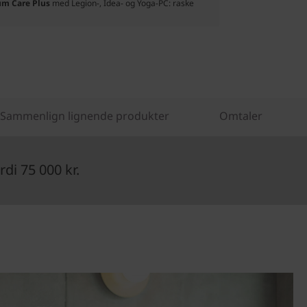
um Care Plus
med Legion-, Idea- og Yoga-PC: raske
Sammenlign lignende produkter
Omtaler
di 75 000 kr.