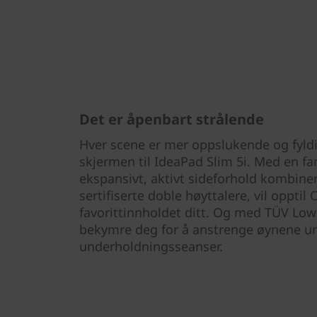
Det er åpenbart strålende
Hver scene er mer oppslukende og fyld
skjermen til IdeaPad Slim 5i. Med en f
ekspansivt, aktivt sideforhold kombin
sertifiserte doble høyttalere, vil opptil 
favorittinnholdet ditt. Og med TÜV Low 
bekymre deg for å anstrenge øynene un
underholdningsseanser.