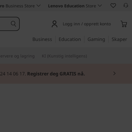
ro
Business Store
Lenovo Education
Store
Logg inn / opprett konto
Business
Education
Gaming
Skaper
ervere og lagring
KI (Kunstig intelligens)
 24 14 06 17.
Registrer deg GRATIS nå.
or mobilitet