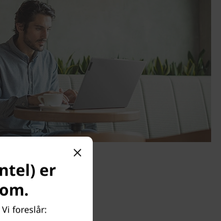
ntel) er
com.
Vi foreslår: