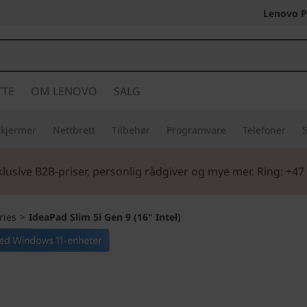
Lenovo P
TTE
OM LENOVO
SALG
Skjermer
Nettbrett
Tilbehør
Programvare
Telefoner
S
lusive B2B-priser, personlig rådgiver og mye mer. Ring: +47
ries
>
IdeaPad Slim 5i Gen 9 (16" Intel)
Et smartere valg f