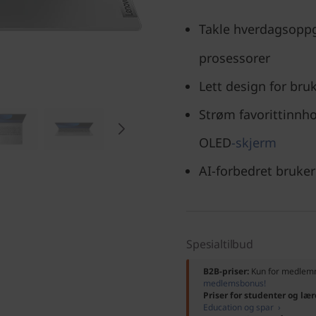
Takle hverdagsoppg
prosessorer
Lett design for bru
Strøm favorittinnho
OLED
-skjerm
AI-forbedret bruke
Spesialtilbud
B2B-priser:
Kun for medle
medlemsbonus!
Priser for studenter og lær
Education og spar ›