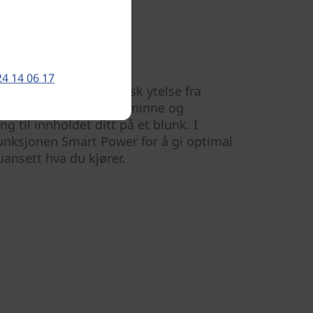
 selv
24 14 06 17
 lekende lett med rask ytelse fra
orer. Takket være mye minne og
ng til innholdet ditt på et blunk. I
funksjonen Smart Power for å gi optimal
uansett hva du kjører.