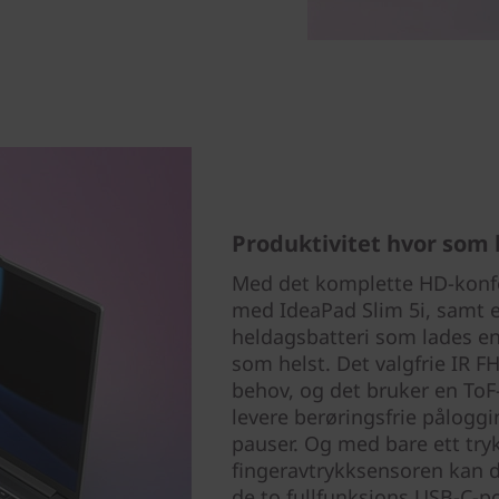
Produktivitet hvor som 
Med det komplette HD-konf
med IdeaPad Slim 5i, samt e
heldagsbatteri som lades en
som helst. Det valgfrie IR F
behov, og det bruker en ToF-s
levere berøringsfrie påloggi
pauser. Og med bare ett tryk
fingeravtrykksensoren kan du
de to fullfunksjons USB-C-p