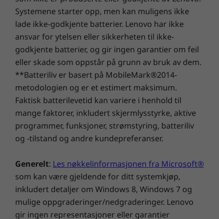
Systemene starter opp, men kan muligens ikke
lade ikke-godkjente batterier. Lenovo har ikke
ansvar for ytelsen eller sikkerheten til ikke-
godkjente batterier, og gir ingen garantier om feil
eller skade som oppstår på grunn av bruk av dem.
**Batteriliv er basert på MobileMark®2014-
metodologien og er et estimert maksimum.
Kjøp denne PC-en og få en gratis
Faktisk batterilevetid kan variere i henhold til
oppgradering til Windows 11 når den er
mange faktorer, inkludert skjermlysstyrke, aktive
1
tilgjengelig.
programmer, funksjoner, strømstyring, batteriliv
og -tilstand og andre kundepreferanser.
1
Utrullingsplanen for oppgradering er under
ferdigstilling, og skal etter planen begynne
Generelt
:
Les nøkkelinformasjonen fra Microsoft®
sent i 2021 og fortsette til 2022. Spesifikke
tidspunkter vil variere fra enhet til enhet.
som kan være gjeldende for ditt systemkjøp,
Enkelte funksjoner krever spesifikk
inkludert detaljer om Windows 8, Windows 7 og
maskinvare, se
mulige oppgraderinger/nedgraderinger. Lenovo
https://www.microsoft.com/windows/windows
gir ingen representasjoner eller garantier