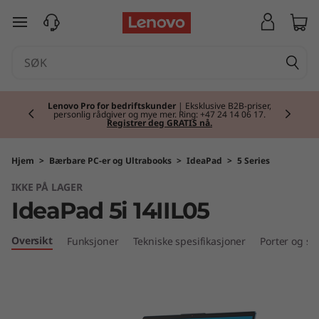
I
gå til hovedinnhold
d
e
Currently displaying item 2 of 2
a
Lenovo Pro for bedriftskunder
| Eksklusive B2B-priser,
personlig rådgiver og mye mer. Ring: +47 24 14 06 17.
Registrer deg GRATIS nå.
P
a
Hjem
>
Bærbare PC-er og Ultrabooks
>
IdeaPad
>
5 Series
IKKE PÅ LAGER
d
IdeaPad 5i 14IIL05
5
Oversikt
Funksjoner
Tekniske spesifikasjoner
Porter og sp
i
(