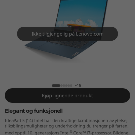
1
4
"
Ikke tilgjengelig på Lenovo.com
I
n
t
IdeaPad 5i 14IIL05
e
+15
l
Kjøp lignende produkt
)
Elegant og funksjonell
IdeaPad 5 (14) Intel har den kraftige kombinasjonen av ytelse,
tilkoblingsmuligheter og underholdning du trenger på farten,
®
med opptil 10. generasjons Intel
Core™ i7-prosessor. Bildene