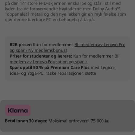
på den 14" store FHD-skjermen er skarpe og står i stil med
lyden fra de forovervendte høyttalerne med Dolby Audio™.
Toppanelet i metall og den nye lakken gir en myk følelse som
gjør denne bærbare PC-en behagelig å ta på.
B2B-priser:
Kun for medlemmer
Bli medlem av Lenovo Pro
og spar › Ny medlemsbonus!
Priser for studenter og lærere:
Kun for medlemmer
Bli
medlem av Lenovo Education og spar ›
Spar opptil 50 % på Premium Care Plus
med Legion-,
Idea- og Yoga-PC: raske reparasjoner, støtte
Betal innen 30 dager.
Maksimal ordreverdi 75 000 kr.