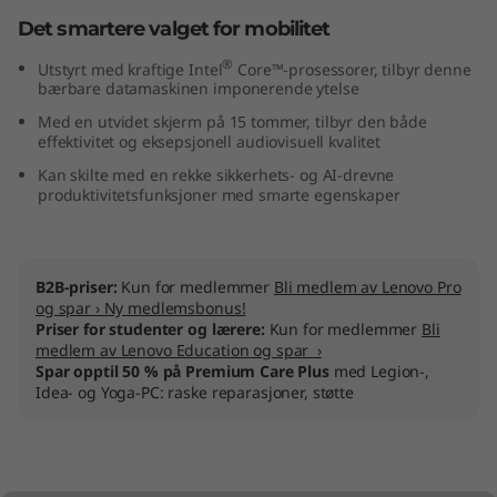
I
Det smartere valget for mobilitet
®
n
Utstyrt med kraftige Intel
Core™-prosessorer, tilbyr denne
bærbare datamaskinen imponerende ytelse
t
Med en utvidet skjerm på 15 tommer, tilbyr den både
effektivitet og eksepsjonell audiovisuell kvalitet
e
Kan skilte med en rekke sikkerhets- og AI-drevne
produktivitetsfunksjoner med smarte egenskaper
l
)
B2B-priser:
Kun for medlemmer
Bli medlem av Lenovo Pro
og spar › Ny medlemsbonus!
Priser for studenter og lærere:
Kun for medlemmer
Bli
medlem av Lenovo Education og spar ›
Spar opptil 50 % på Premium Care Plus
med Legion-,
Idea- og Yoga-PC: raske reparasjoner, støtte