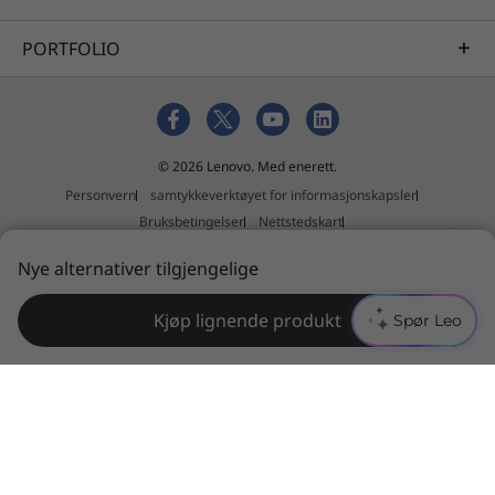
PORTFOLIO
© 2026 Lenovo. Med enerett.
Personvern
samtykkeverktøyet for informasjonskapsler
Bruksbetingelser
Nettstedskart
Retningslinjer for ekstern innsending
Nye alternativer tilgjengelige
Erklæring mot slaveri og menneskehandel
Kjøp lignende produkt
Spør Leo