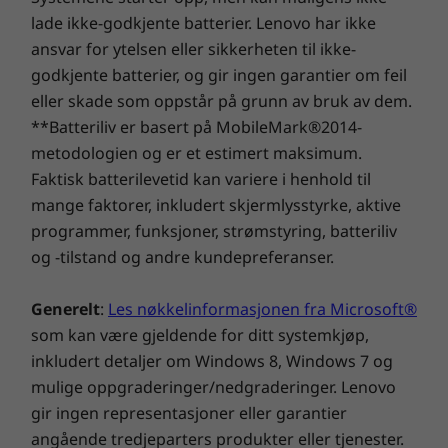
fullstendig engasjere i møter uten
beskyttelsen av bærbare PC-er på en utmerket måte!
IdeaPad Slim 3i Gen 9 (15 "Intel)
lade ikke-godkjente batterier. Lenovo har ikke
forstyrrelser, Smart Noise Cancelling-
Hurtigveiledning
funksjonen minimerer bakgrunnslyder.
ansvar for ytelsen eller sikkerheten til ikke-
Strømadapter
godkjente batterier, og gir ingen garantier om feil
eller skade som oppstår på grunn av bruk av dem.
Komplette tekniske spesifikasjoner
**Batteriliv er basert på MobileMark®2014-
Produktspesifikasjoner:
modeller, spesifikasjoner,
metodologien og er et estimert maksimum.
dokumenter, kompatibilitet (på engelsk)
Faktisk batterilevetid kan variere i henhold til
mange faktorer, inkludert skjermlysstyrke, aktive
programmer, funksjoner, strømstyring, batteriliv
og -tilstand og andre kundepreferanser.
Generelt
:
Les nøkkelinformasjonen fra Microsoft®
som kan være gjeldende for ditt systemkjøp,
inkludert detaljer om Windows 8, Windows 7 og
mulige oppgraderinger/nedgraderinger. Lenovo
En langvarig forpliktelse
gir ingen representasjoner eller garantier
angående tredjeparters produkter eller tjenester.
Produktet leveres med en støtdempende