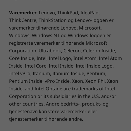
forpakning som inneholder 90 % resirkulert
plast, bygget med 30 % resirkulert plast fra
Varemerker
: Lenovo, ThinkPad, IdeaPad,
forbruker i strømadapter-etuiet og 90 %
ThinkCentre, ThinkStation og Lenovo-logoen er
havbundet plast i systembagen. Bunndekselet
varemerker tilhørende Lenovo. Microsoft,
på IdeaPad Slim 3i Gen 9 bærbar PC bruker 30
Windows, Windows NT og Windows-logoen er
% resirkulert plast fra forbruker. Registrert
registrerte varemerker tilhørende Microsoft
EPEAT® Silver og ENERGY STAR®-sertifisert.
Corporation. Ultrabook, Celeron, Celeron Inside,
Den oppfyller miljømessige ytelseskriterier på
Core Inside, Intel, Intel Logo, Intel Atom, Intel Atom
produktlevetid, sirkulært design og
Inside, Intel Core, Intel Inside, Intel Inside Logo,
energieffektivitet. Lenovo tilbyr også
Intel vPro, Itanium, Itanium Inside, Pentium,
alternativet CO2 Offset Service for å
Pentium Inside, vPro Inside, Xeon, Xeon Phi, Xeon
kompensere for de estimerte
Inside, and Intel Optane are trademarks of Intel
karbonutslippene til enheten.
Corporation or its subsidiaries in the U.S. and/or
other countries. Andre bedrifts-, produkt- og
tjenestenavn kan være varemerker eller
tjenestemerker tilhørende andre.