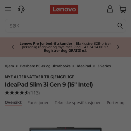
I
gå til hovedinnhold
d
e
Currently displaying item 2 of 2
a
Lenovo Pro for bedriftskunder
| Eksklusive B2B-priser,
personlig rådgiver og mye mer. Ring: +47 24 14 06 17.
Registrer deg GRATIS nå.
P
a
Hjem
>
Bærbare PC-er og Ultrabooks
>
IdeaPad
>
3 Series
NYE ALTERNATIVER TILGJENGELIGE
d
IdeaPad Slim 3i Gen 9 (15" Intel)
S
(113)
Oversikt
Funksjoner
Tekniske spesifikasjoner
Porter og sp
l
i