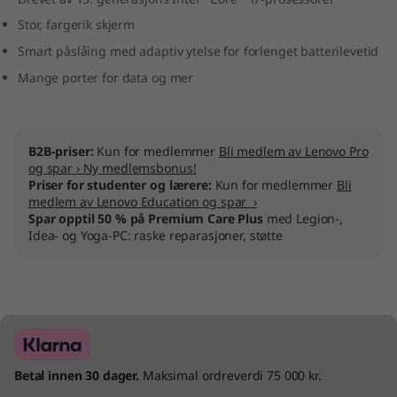
I
Stor, fargerik skjerm
Smart påslåing med adaptiv ytelse for forlenget batterilevetid
n
Mange porter for data og mer
t
e
B2B-priser:
Kun for medlemmer
Bli medlem av Lenovo Pro
l
og spar › Ny medlemsbonus!
Priser for studenter og lærere:
Kun for medlemmer
Bli
medlem av Lenovo Education og spar ›
)
Spar opptil 50 % på Premium Care Plus
med Legion-,
Idea- og Yoga-PC: raske reparasjoner, støtte
Betal innen 30 dager.
Maksimal ordreverdi 75 000 kr.