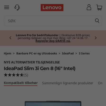
I
gå til hovedinnhold
d
e
Currently displaying item 2 of 2
a
Lenovo Pro for bedriftskunder
| Eksklusive B2B-priser,
personlig rådgiver og mye mer. Ring: +47 24 14 06 17.
Registrer deg GRATIS nå.
P
a
Hjem
>
Bærbare PC-er og Ultrabooks
>
IdeaPad
>
3 Series
NYE ALTERNATIVER TILGJENGELIGE
d
IdeaPad Slim 3i Gen 8 (16" Intel)
S
(5)
Kompatibelt tilbehør
Sammenlign lignende produkter
Omta
l
i