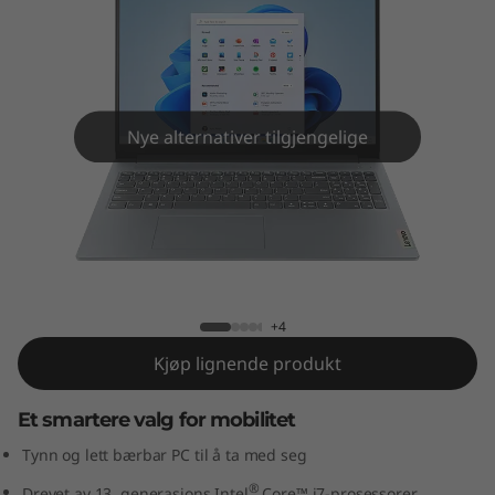
m
3
i
G
Nye alternativer tilgjengelige
e
n
IdeaPad Slim 3i Gen 8 (16" Intel)
8
(
+4
Kjøp lignende produkt
1
Et smartere valg for mobilitet
6
Tynn og lett bærbar PC til å ta med seg
"
®
Drevet av 13. generasjons Intel
Core™ i7-prosessorer