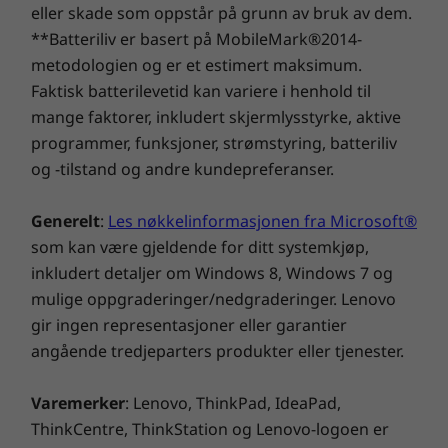
kommer dessuten i Arctic Grey og Abyss Blue.
eller skade som oppstår på grunn av bruk av dem.
Administratorpassord
**Batteriliv er basert på MobileMark®2014-
Harddiskpassord (kun M.2 SSD-modeller)
metodologien og er et estimert maksimum.
Passord for å slå på
Selvreparerende BIOS
Faktisk batterilevetid kan variere i henhold til
mange faktorer, inkludert skjermlysstyrke, aktive
Forhåndsinstallert programvare
programmer, funksjoner, strømstyring, batteriliv
Amazon Alexa
og -tilstand og andre kundepreferanser.
Lenovo Vantage
McAfee® LiveSafe™ (prøveversjon)
Generelt
:
Les nøkkelinformasjonen fra Microsoft®
Microsoft 365 (prøveversjon)
som kan være gjeldende for ditt systemkjøp,
Windows 11 Home / Pro
inkludert detaljer om Windows 8, Windows 7 og
mulige oppgraderinger/nedgraderinger. Lenovo
Innholdet i esken
gir ingen representasjoner eller garantier
IdeaPad Slim 3 Gen 8 (16″ Intel)
angående tredjeparters produkter eller tjenester.
Strømadapter på 65 W
Hurtigstartveiledning
Varemerker
: Lenovo, ThinkPad, IdeaPad,
ThinkCentre, ThinkStation og Lenovo-logoen er