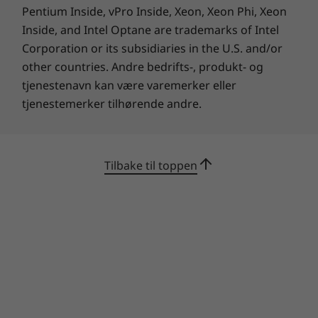
Pentium Inside, vPro Inside, Xeon, Xeon Phi, Xeon
Inside, and Intel Optane are trademarks of Intel
Setter deg først
Corporation or its subsidiaries in the U.S. and/or
Hold deg oppmerksom og fokusert med
other countries. Andre bedrifts-, produkt- og
Lenovo Aware, programvaren som gir deg
tjenestenavn kan være varemerker eller
helsetjenester for å hjelpe deg å utnytte den
tjenestemerker tilhørende andre.
bærbare IdeaPad 3i Gen 7 bedre. Og med
Lenovo Eye Care kan du redusere mengden
blått lys som sendes ut fra skjermen, og
minimere risikoen for belastning på øynene.
Tilbake til toppen