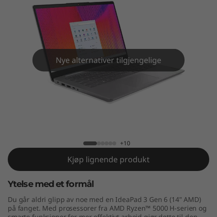
n
6
(
1
Nye alternativer tilgjengelige
4
"
IdeaPad 3 Gen 6 (14" AMD)
A
M
+10
Kjøp lignende produkt
D
Ytelse med et formål
)
Du går aldri glipp av noe med en IdeaPad 3 Gen 6 (14" AMD)
på fanget. Med prosessorer fra AMD Ryzen™ 5000 H-serien og
smarte funksjoner for mer effektivt arbeid gjør dette til den