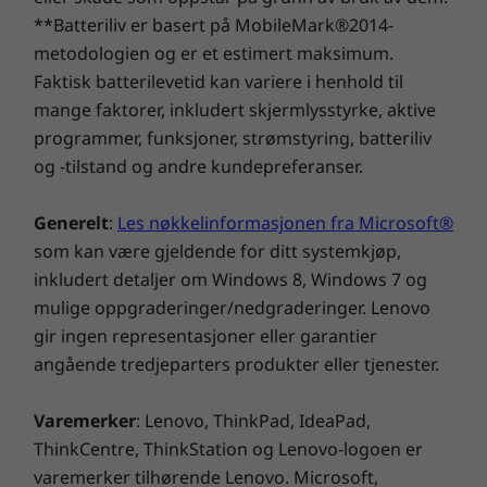
**Batteriliv er basert på MobileMark®2014-
metodologien og er et estimert maksimum.
Faktisk batterilevetid kan variere i henhold til
mange faktorer, inkludert skjermlysstyrke, aktive
programmer, funksjoner, strømstyring, batteriliv
og -tilstand og andre kundepreferanser.
Generelt
:
Les nøkkelinformasjonen fra Microsoft®
som kan være gjeldende for ditt systemkjøp,
inkludert detaljer om Windows 8, Windows 7 og
mulige oppgraderinger/nedgraderinger. Lenovo
gir ingen representasjoner eller garantier
angående tredjeparters produkter eller tjenester.
Se mer av alt
Vår IdeaPad 3 Gen 6 (14" AMD) gir deg mer
Varemerker
: Lenovo, ThinkPad, IdeaPad,
skjerm for pengene med supersmale kanter
ThinkCentre, ThinkStation og Lenovo-logoen er
rundt hele FHD-skjermen. Dette betyr at den
varemerker tilhørende Lenovo. Microsoft,