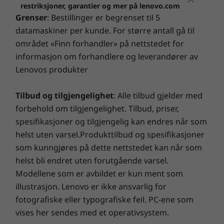
spenningen stopper ikke der. Nyt bekvemmeligheten
restriksjoner, garantier og mer på lenovo.com
USB-C 3.2 gen. 1
av on-site service neste virkedag etter en ekstern
Grenser
: Bestillinger er begrenset til 5
USB-A 3.2. gen. 1
diagnose. Med Premium Care når støtteopplevelsen
datamaskiner per kunde. For større antall gå til
USB-A 2.0
din nye høyder!
området «Finn forhandler» på nettstedet for
Kombinert port for hodetelefoner og mikrofon
informasjon om forhandlere og leverandører av
HDMI
Lenovos produkter
Slipp løs den ultimate PC-ytelsen og
SD-kortleser
sikkerheten
Forhåndsinstallert programvare
Tilbud og tilgjengelighet
: Alle tilbud gjelder med
Gjør deg klar til å legge ut på en spennende reise
forbehold om tilgjengelighet. Tilbud, priser,
McAfee LiveSafe™
®
med
Lenovo Smart Lock
, drevet av Absolute
. Du har
Microsoft Office
spesifikasjoner og tilgjengelig kan endres når som
kontroll, uansett hvor du er i verden. Finn, lås, sikre og
Lenovo Utility
helst uten varsel.Produkttilbud og spesifikasjoner
gjenopprett din stjålne PC under din kommando.
Lenovo Vantage
som kunngjøres på dette nettstedet kan når som
Kombiner det med
Lenovo Smart Performance
, og
helst bli endret uten forutgående varsel.
gjør deg klar for en spennende økning i din daglige
Spesifikasjonene kan variere i ulike regioner/modeller.
Modellene som er avbildet er kun ment som
PC-ytelse. Nyt en sømløs onlineopplevelse og styrk
illustrasjon. Lenovo er ikke ansvarlig for
Alltid aktiv digital velvære
forsvaret ditt. Dette er fremtiden til PC-presisjon og
fotografiske eller typografiske feil. PC-ene som
sikkerhet for den nye Lenovo-enheten din.
Det er bare å bruke hele dagen foran skjermen
vises her sendes med et operativsystem.
hvis du vil, uten hele tiden å måtte be de andre