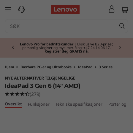
I
gå til hovedinnhold
d
e
Currently displaying item 2 of 2
a
Lenovo Pro for bedriftskunder
| Eksklusive B2B-priser,
personlig rådgiver og mye mer. Ring: +47 24 14 06 17.
Registrer deg GRATIS nå.
P
a
Hjem
>
Bærbare PC-er og Ultrabooks
>
IdeaPad
>
3 Series
NYE ALTERNATIVER TILGJENGELIGE
d
IdeaPad 3 Gen 6 (14" AMD)
3
(279)
Oversikt
Funksjoner
Tekniske spesifikasjoner
Porter og sp
G
e