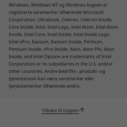
utnytter plassen bedre og har en større
Windows, Windows NT og Windows-logoen er
skjermoverflate enn de fleste i samme klasse,
registrerte varemerker tilhørende Microsoft
med videre synsvinkler og mer oversiktlighet.
Corporation. Ultrabook, Celeron, Celeron Inside,
Core Inside, Intel, Intel Logo, Intel Atom, Intel Atom
Inside, Intel Core, Intel Inside, Intel Inside Logo,
Intel vPro, Itanium, Itanium Inside, Pentium,
Pentium Inside, vPro Inside, Xeon, Xeon Phi, Xeon
Inside, and Intel Optane are trademarks of Intel
Corporation or its subsidiaries in the U.S. and/or
other countries. Andre bedrifts-, produkt- og
tjenestenavn kan være varemerker eller
tjenestemerker tilhørende andre.
Tilbake til toppen
Kjøp denne PC-en og få en gratis