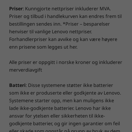
i huset om å dempe seg. Den bærbare IdeaPad
Oppgrader garantien på den bærbare
Priser
: Kunngjorte nettpriser inkluderer MVA.
3 Gen 6 (14″ AMD) har spesialiserte løsninger
PC-en
Priser og tilbud i handlekurven kan endres frem til
for jobb og læring hjemme, som
bestillingen sendes inn. *Priser – besparelser
øyebeskyttelse for å minske belastningen på
Hos Lenovo leveres alle bærbare PC-er med ett års
henviser til vanlige Lenovo nettpriser.
øynene og støyreduksjon for å stenge ute
batterigaranti, uansett systemgaranti. Men her er det
Forhandlerpriser kan avvike og kan være høyere
bakgrunnsstøy og krysstale.
virkelige paradigmeskiftet: For utvalgte PC-er tilbyr vi
3
enn prisene som legges ut her.
års Sealed Battery Warranty.
Få tre år med
Stillere og kjøligere enn noensinne
bekymringsfri batteristyrke når du kjøper denne
oppgraderingen med enheten, eller i løpet av den
Alle priser er oppgitt i norske kroner og inkluderer
Den bærbare IdeaPad 3 Gen 6 (14" AMD)
opprinnelige batterigarantiperioden på ett år (hvis
merverdiavgift
holder seg kaldere og mer lydløs enn før med
batteriet er i god stand). I tillegg er du dekket for en
mekaniske forbedringer av luftstrømmen og
batteriutskifting i tilfelle problemer. Forbedre
Batteri
: Disse systemene støtter ikke batterier
intelligent kjøling som lar luften strømme ut
opplevelsen din med muligheten til å oppgradere til
som ikke er produserte eller godkjente av Lenovo.
uten at tilførselen berøres. Kalibrer ytelsen
on-site service. Hos Lenovo forenes ytelsen og
Systemene starter opp, men kan muligens ikke
enda mer mot lydnivået med Q-Control, som
beskyttelsen av bærbare PC-er på en utmerket måte!
lade ikke-godkjente batterier. Lenovo har ikke
går gjennom de tre viftehastighetene syklisk
ansvar for ytelsen eller sikkerheten til ikke-
etter behovet du har.
godkjente batterier, og gir ingen garantier om feil
eller skade som oppstår på grunn av bruk av dem.