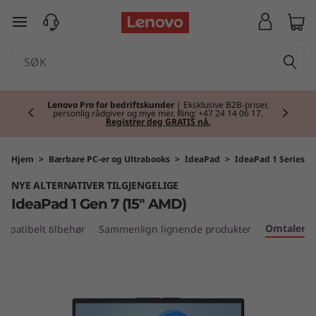
I
gå til hovedinnhold
d
e
Currently displaying item 2 of 2
a
Lenovo Pro for bedriftskunder
| Eksklusive B2B-priser,
personlig rådgiver og mye mer. Ring: +47 24 14 06 17.
Registrer deg GRATIS nå.
P
a
Hjem
>
Bærbare PC-er og Ultrabooks
>
IdeaPad
>
IdeaPad 1 Series
NYE ALTERNATIVER TILGJENGELIGE
d
IdeaPad 1 Gen 7 (15" AMD)
1
Omtaler
mpatibelt tilbehør
Sammenlign lignende produkter
G
e