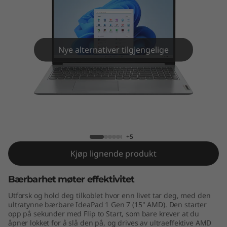
n
7
(
Nye alternativer tilgjengelige
1
5
"
IdeaPad 1 Gen 7 (15" AMD)
A
+5
M
Kjøp lignende produkt
D
Bærbarhet møter effektivitet
)
Utforsk og hold deg tilkoblet hvor enn livet tar deg, med den
ultratynne bærbare IdeaPad 1 Gen 7 (15" AMD). Den starter
opp på sekunder med Flip to Start, som bare krever at du
åpner lokket for å slå den på, og drives av ultraeffektive AMD