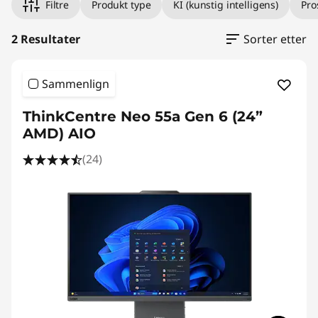
Filtre
Produkt type
KI (kunstig intelligens)
Pro
2 Resultater
Sorter etter
Sammenlign
ThinkCentre Neo 55a Gen 6 (24”
AMD) AIO
(24)