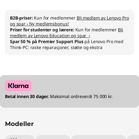
t
-
B2B-priser:
Kun for medlemmer
Bli medlem av Lenovo Pro
og spar › Ny medlemsbonus!
i
Priser for studenter og lærere:
Kun for medlemmer
Bli
medlem av Lenovo Education og spar ›
-
Spar 50 % på Premier Support Plus
på Lenovo Pro med
Think-PC: raske reparasjoner, støtte og ekstra
e
t
t
Betal innen 30 dager.
Maksimal ordreverdi 75 000 kr.
Modeller