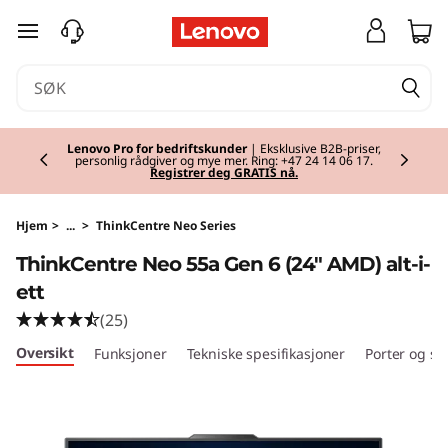
T
gå til hovedinnhold
h
i
Currently displaying item 2 of 2
n
Lenovo Pro for bedriftskunder
| Eksklusive B2B-priser,
personlig rådgiver og mye mer. Ring: +47 24 14 06 17.
Registrer deg GRATIS nå.
k
C
Hjem
>
...
>
ThinkCentre Neo Series
ThinkCentre Neo 55a Gen 6 (24″ AMD) alt-i-
e
ett
n
(25)
Oversikt
Funksjoner
Tekniske spesifikasjoner
Porter og sp
t
r