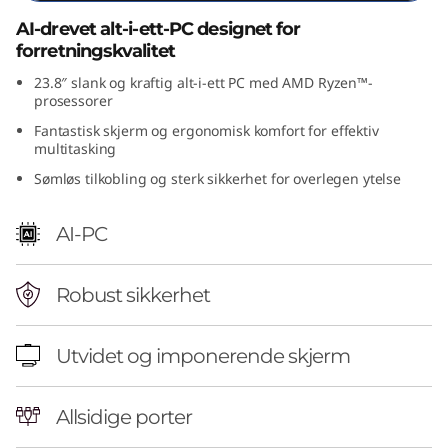
(
AI-drevet alt-i-ett-PC designet for
forretningskvalitet
2
23.8″ slank og kraftig alt-i-ett PC med AMD Ryzen™-
prosessorer
4
Fantastisk skjerm og ergonomisk komfort for effektiv
″
multitasking
Sømløs tilkobling og sterk sikkerhet for overlegen ytelse
A
AI-PC
M
D
Robust sikkerhet
)
Utvidet og imponerende skjerm
a
l
Allsidige porter