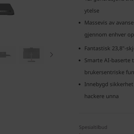
ytelse
Massevis av avanser
gjennom enhver o
Fantastisk 23,8"-s
Smarte AI-baserte
brukersentriske fu
Innebygd sikkerhet 
hackere unna
Spesialtilbud