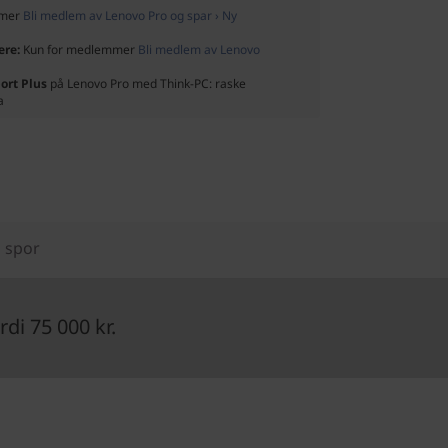
mmer
Bli medlem av Lenovo Pro og spar › Ny
ere:
Kun for medlemmer
Bli medlem av Lenovo
ort Plus
på Lenovo Pro med Think-PC: raske
a
 spor
di 75 000 kr.