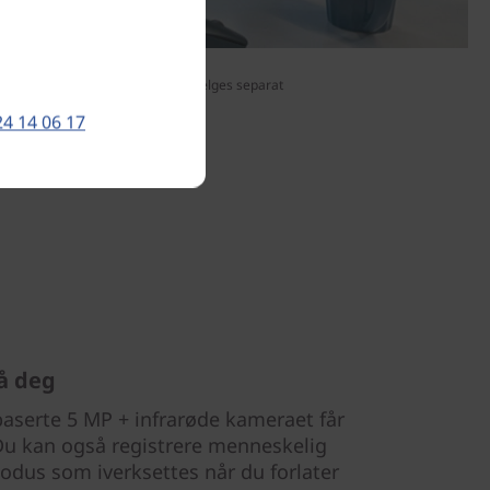
Telefon, trådløs mus og tastatur selges separat
24 14 06 17
å deg
baserte 5 MP + infrarøde kameraet får
 Du kan også registrere menneskelig
dus som iverksettes når du forlater