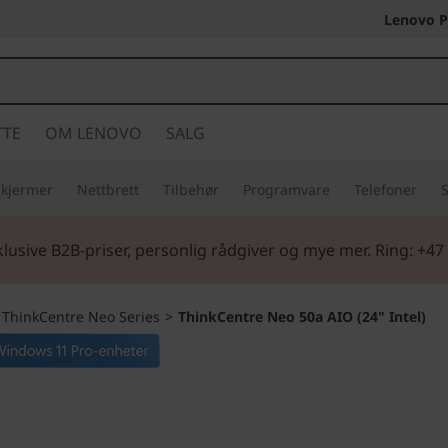
Lenovo P
TTE
OM LENOVO
SALG
Skjermer
Nettbrett
Tilbehør
Programvare
Telefoner
S
lusive B2B-priser, personlig rådgiver og mye mer. Ring: +47
>
ThinkCentre Neo Series
>
ThinkCentre Neo 50a AIO (24" Intel)
Innovativ, tidsrik