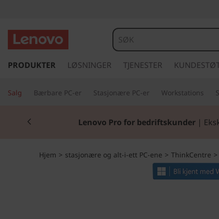
T
h
i
g
å
PRODUKTER
LØSNINGER
TJENESTER
KUNDESTØ
n
t
i
k
Salg
Bærbare PC-er
Stasjonære PC-er
Workstations
l
h
C
Currently displaying item 2 of 2
o
Lenovo Pro for bedriftskunder
| Eksk
v
e
e
d
n
Hjem
>
stasjonære og alt-i-ett PC-ene
>
ThinkCentre
i
n
t
n
h
r
o
l