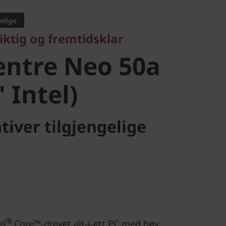
ntre Neo
elige
riktig og fremtidsklar
24" Intel)
entre Neo 50a
 Intel)
tiver tilgjengelige
®
el
Core™-drevet alt-i-ett PC med høy