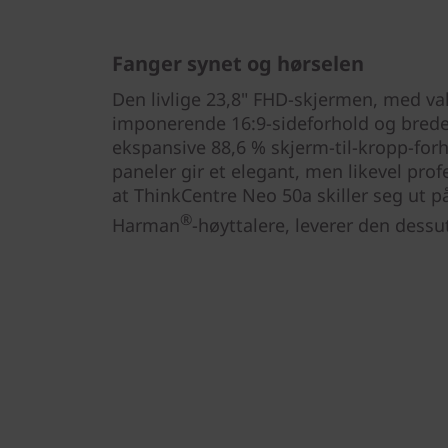
Fanger synet og hørselen
Den livlige 23,8" FHD-skjermen, med val
imponerende 16:9-sideforhold og brede 
ekspansive 88,6 % skjerm-til-kropp-for
paneler gir et elegant, men likevel pro
at ThinkCentre Neo 50a skiller seg ut p
®
Harman
-høyttalere, leverer den dessu