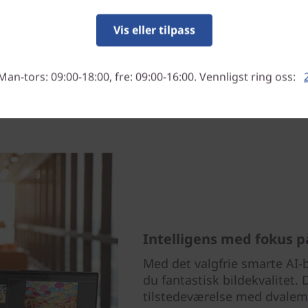
Vis eller tilpass
Man-tors: 09:00-18:00, fre: 09:00-16:00. Vennligst ring oss:
Intelligens med fokus p
Med det valgfrie smarte AI-
du fantastisk bildekvalitet.
tilstedeværelse med dvalemo