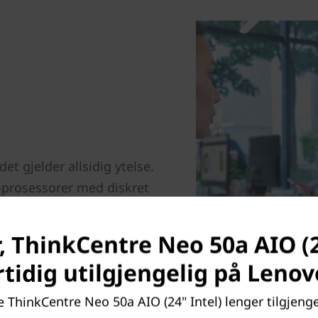
t gjelder allsidig ytelse.
prosessorer med diskret
allsidige alt-i-ett-enheten
ngsanalytikere og
, ThinkCentre Neo 50a AIO (2
DD- eller SSD-lagring og
 med letthet.
rtidig utilgjengelig på Leno
 ThinkCentre Neo 50a AIO (24" Intel) lenger tilgjengel