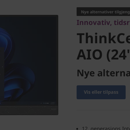
ThinkCe
Nye alternativer tilgjeng
Innovativ, tids
50a AIO (
ThinkC
AIO (24"
Nye alterna
Vis eller tilpass
12. generasjons Int