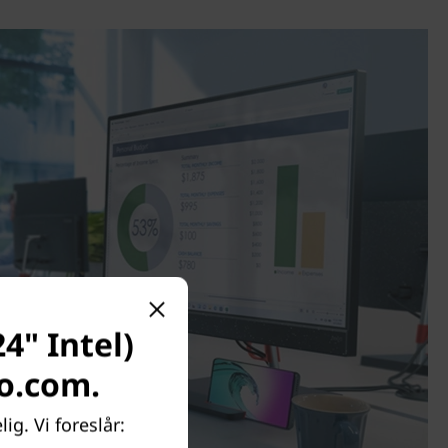
4" Intel)
vo.com.
ig. Vi foreslår: