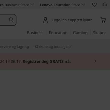
ro
Business Store
Lenovo Education
Store
Logg inn / opprett konto
Business
Education
Gaming
Skaper
ervere og lagring
KI (Kunstig intelligens)
 24 14 06 17.
Registrer deg GRATIS nå.
tig og fremtidsklar