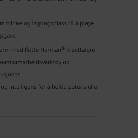
t minne og lagringsplass til å pløye
ppgave
®
kjerm med flotte Harman
-høyttalere
 teamsamarbeidsverktøy og
nksjoner
og intelligens for å holde potensielle