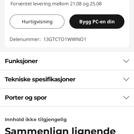
Forventet levering mellom 21.08 og 25.08
Hurtigvisning
Bygg PC-en din
Delenummer:
13GTCTO1WWNO1
Funksjoner
Tekniske spesifikasjoner
Se nå
Porter og spor
Ytelse
Nevral prosesseringsenhet (NPU)
Innhold ikke tilgjengelig
Opptil 50 billioner operasjoner per sekund (TOPS) AI-
ytelse
Sammenlign lignende