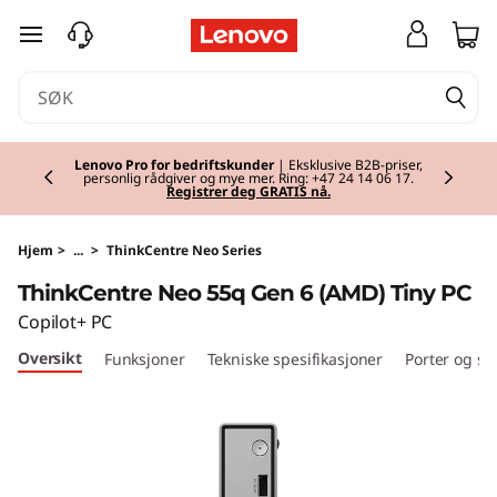
T
gå til hovedinnhold
h
i
Currently displaying item 2 of 2
n
Lenovo Pro for bedriftskunder
| Eksklusive B2B-priser,
personlig rådgiver og mye mer. Ring: +47 24 14 06 17.
Registrer deg GRATIS nå.
k
C
Hjem
>
...
>
ThinkCentre Neo Series
ThinkCentre Neo 55q Gen 6 (AMD) Tiny PC
e
Copilot+ PC
n
Oversikt
Funksjoner
Tekniske spesifikasjoner
Porter og sp
t
r