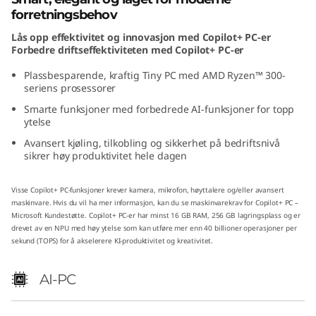
(
forretningsbehov
Lås opp effektivitet og innovasjon med Copilot+ PC-er
A
Forbedre driftseffektiviteten med Copilot+ PC-er
M
Plassbesparende, kraftig Tiny PC med AMD Ryzen™ 300-
seriens prosessorer
D
Smarte funksjoner med forbedrede AI-funksjoner for topp
ytelse
)
Avansert kjøling, tilkobling og sikkerhet på bedriftsnivå
sikrer høy produktivitet hele dagen
T
Visse Copilot+ PC-funksjoner krever kamera, mikrofon, høyttalere og/eller avansert
i
maskinvare. Hvis du vil ha mer informasjon, kan du se
maskinvarekrav for Copilot+ PC –
Microsoft Kundestøtte
. Copilot+ PC-er har minst 16 GB RAM, 256 GB lagringsplass og er
n
drevet av en NPU med høy ytelse som kan utføre mer enn 40 billioner operasjoner per
sekund (TOPS) for å akselerere KI-produktivitet og kreativitet.
y
AI-PC
P