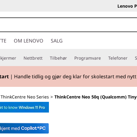
Lenovo P
TTE
OM LENOVO
SALG
Skjermer
Nettbrett
Tilbehør
Programvare
Telefoner
S
tart
| Handle tidlig og gjør deg klar for skolestart med nytt 
>
ThinkCentre Neo Series
>
ThinkCentre Neo 50q (Qualcomm) Tiny