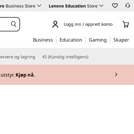
ro
Business Store
Lenovo Education
Store
Logg inn / opprett konto
Business
Education
Gaming
Skaper
ervere og lagring
KI (Kunstig intelligens)
utstyr.
Kjøp nå
.