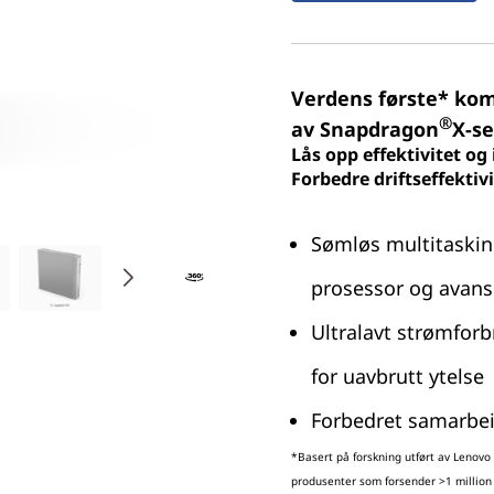
Verdens første* kom
®
av Snapdragon
X-se
Lås opp effektivitet o
Forbedre driftseffektiv
Sømløs multitaski
prosessor og avans
Ultralavt strømfor
for uavbrutt ytelse
Forbedret samarbei
*Basert på forskning utført av Lenovo
produsenter som forsender >1 million 