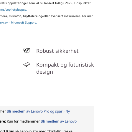
atis oppdateringer som vil bli lansert tidlig i 2025. Tidspunktet
.ms/copilotpluspcs.
amera, mikrofon, høyttalere og/eller avansert maskinvare. For mer
ekrav – Microsoft Support.
Robust sikkerhet
r
Kompakt og futuristisk
design
mmer
Bli medlem av Lenovo Pro og spar › Ny
ere:
Kun for medlemmer
Bli medlem av Lenovo
ort Plus
på Lenovo Pro med Think-PC: raske