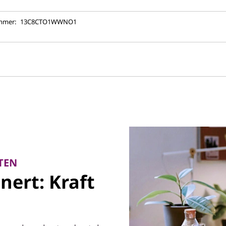
mmer:
13C8CTO1WWNO1
TEN
nert: Kraft