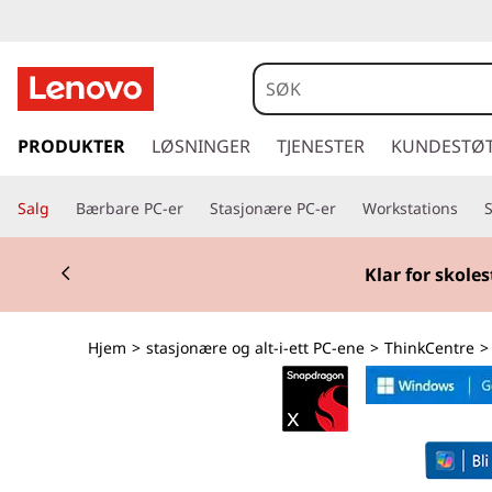
T
h
i
g
å
PRODUKTER
LØSNINGER
TJENESTER
KUNDESTØ
n
t
i
k
Salg
Bærbare PC-er
Stasjonære PC-er
Workstations
l
h
C
Currently displaying item 1 of 2
o
Klar for skoles
v
e
e
d
n
Hjem
>
stasjonære og alt-i-ett PC-ene
>
ThinkCentre
i
n
t
n
h
r
o
l