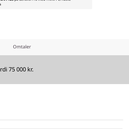
a
Omtaler
di 75 000 kr.