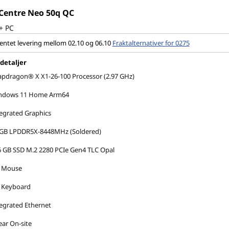
Centre Neo 50q QC
+ PC
entet levering mellom 02.10 og 06.10
Fraktalternativer for 0275
 detaljer
pdragon® X X1-26-100 Processor (2.97 GHz)
ndows 11 Home Arm64
egrated Graphics
 GB LPDDR5X-8448MHz (Soldered)
 GB SSD M.2 2280 PCIe Gen4 TLC Opal
 Mouse
 Keyboard
egrated Ethernet
ear On-site