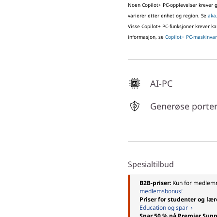
Noen Copilot+ PC-opplevelser krever gr
varierer etter enhet og region. Se
aka
Visse Copilot+ PC-funksjoner krever k
informasjon, se
Copilot+ PC-maskinvar
AI-PC
Generøse porte
Spesialtilbud
B2B-priser:
Kun for medle
medlemsbonus!
Priser for studenter og lær
Education og spar ›
Spar 50 % på Premier Supp