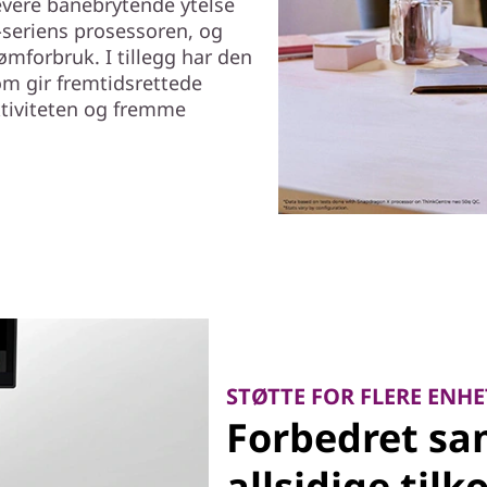
levere banebrytende ytelse
seriens prosessoren, og
mforbruk. I tillegg har den
m gir fremtidsrettede
ktiviteten og fremme
STØTTE FOR FLERE ENHE
Forbedret s
allsidige til