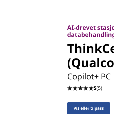
AI-drevet stasjon
databehandling o
AI-drevet stas
ThinkCe
databehandling
ThinkC
50q (Qu
(Qualc
Tiny
Copilot+ PC
5
(5)
Vis eller tilpass