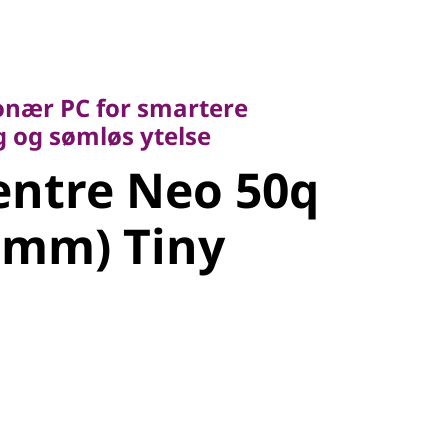
ær PC for smartere
g sømløs ytelse
jonær PC for smartere
ntre Neo
 og sømløs ytelse
entre Neo 50q
alcomm)
omm) Tiny