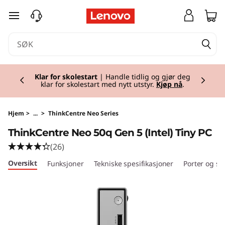
T
gå til hovedinnhold
h
i
Currently displaying item 1 of 2
n
Klar for skolestart
| Handle tidlig og gjør deg
klar for skolestart med nytt utstyr.
Kjøp nå
.
k
C
Hjem
>
...
>
ThinkCentre Neo Series
ThinkCentre Neo 50q Gen 5 (Intel) Tiny PC
e
(26)
n
Oversikt
Funksjoner
Tekniske spesifikasjoner
Porter og sp
t
r