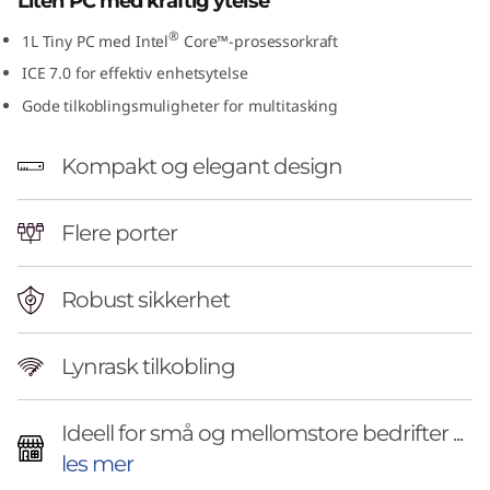
Liten PC med kraftig ytelse
(
®
1L Tiny PC med Intel
Core™-prosessorkraft
I
ICE 7.0 for effektiv enhetsytelse
Gode tilkoblingsmuligheter for multitasking
n
t
Kompakt og elegant design
e
Flere porter
l
Robust sikkerhet
)
T
Lynrask tilkobling
i
Ideell for små og mellomstore bedrifter ...
n
les mer