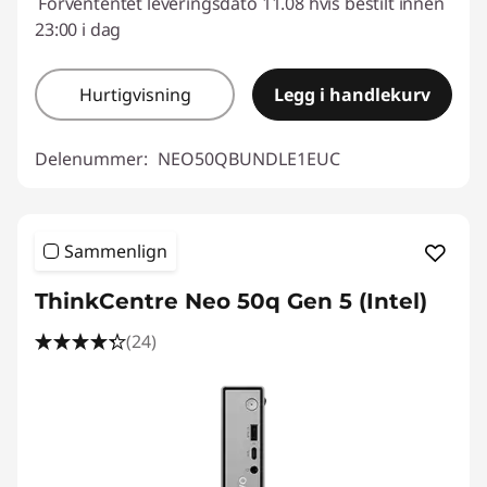
Forvententet leveringsdato 11.08 hvis bestilt innen
23:00 i dag
Hurtigvisning
Legg i handlekurv
Delenummer:
NEO50QBUNDLE1EUC
Sammenlign
ThinkCentre Neo 50q Gen 5 (Intel)
(24)