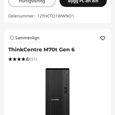
Hurtigvisning
Bygg PC-en din
Delenummer:
12YHCTO1WWNO1
Sammenlign
ThinkCentre M70t Gen 6
(51)