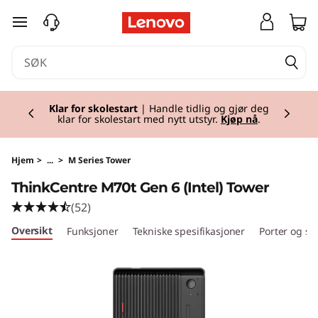
T
gå til hovedinnhold
h
i
Currently displaying item 1 of 2
n
Klar for skolestart
| Handle tidlig og gjør deg
klar for skolestart med nytt utstyr.
Kjøp nå
.
k
C
Hjem
>
...
>
M Series Tower
ThinkCentre M70t Gen 6 (Intel) Tower
e
(52)
n
Oversikt
Funksjoner
Tekniske spesifikasjoner
Porter og sp
t
r