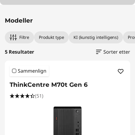
Modeller
Filtre
Produkt type
KI (kunstig intelligens)
Pro
5 Resultater
Sorter etter
Sammenlign
ThinkCentre M70t Gen 6
(51)