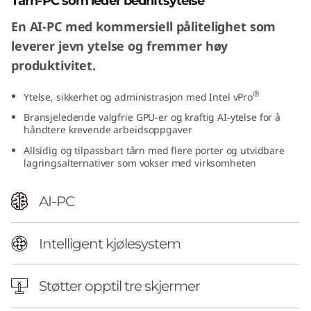
Tårn-PC som leder bedriftsytelse
n
En AI-PC med kommersiell pålitelighet som
t
leverer jevn ytelse og fremmer høy
produktivitet.
e
®
Ytelse, sikkerhet og administrasjon med Intel vPro
l
Bransjeledende valgfrie GPU-er og kraftig AI-ytelse for å
håndtere krevende arbeidsoppgaver
)
Allsidig og tilpassbart tårn med flere porter og utvidbare
T
lagringsalternativer som vokser med virksomheten
o
AI-PC
w
Intelligent kjølesystem
e
r
Støtter opptil tre skjermer