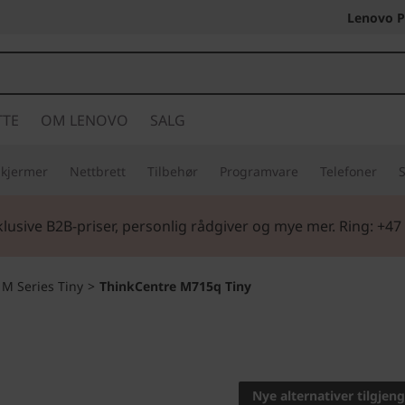
Lenovo P
TTE
OM LENOVO
SALG
Skjermer
Nettbrett
Tilbehør
Programvare
Telefoner
S
lusive B2B-priser, personlig rådgiver og mye mer. Ring: +47
>
M Series Tiny
>
ThinkCentre M715q Tiny
Big on performanc
ThinkCe
Nye alternativer tilgjeng