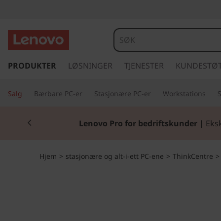
T
h
i
g
å
PRODUKTER
LØSNINGER
TJENESTER
KUNDESTØ
n
t
i
k
Salg
Bærbare PC-er
Stasjonære PC-er
Workstations
l
h
C
Currently displaying item 2 of 2
o
Lenovo Pro for bedriftskunder
| Eksk
v
e
e
d
n
Hjem
>
stasjonære og alt-i-ett PC-ene
>
ThinkCentre
i
n
t
n
h
r
o
l