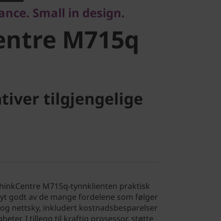
nce. Small in design.
entre M715q
tiver tilgjengelige
hinkCentre M715q-tynnklienten praktisk
 nyt godt av de mange fordelene som følger
 og nettsky, inkludert kostnadsbesparelser
ter. I tillegg til kraftig prosessor, støtte