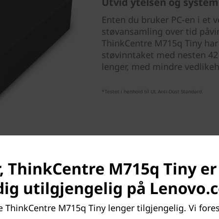
Utvid ytelsen og system
Enten du bruker PC-en i et v
støvansamling over tid påvir
ThinkCentre M715q Tiny har
støvinntaket med nesten 42 
lenger, med mindre vedlikeh
*Testet i henhold til UL Anti-Dust Standard.
, ThinkCentre M715q Tiny er
dig utilgjengelig på Lenovo.
e ThinkCentre M715q Tiny lenger tilgjengelig. Vi fores