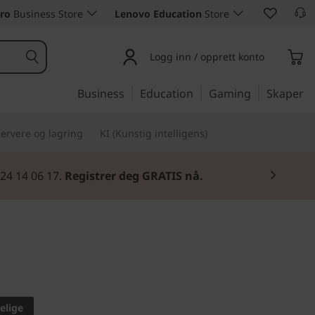
ro
Business Store
Lenovo Education
Store
Logg inn / opprett konto
Business
Education
Gaming
Skaper
ervere og lagring
KI (Kunstig intelligens)
 24 14 06 17.
Registrer deg GRATIS nå.
e. Small in design.
ntre M715q
elige