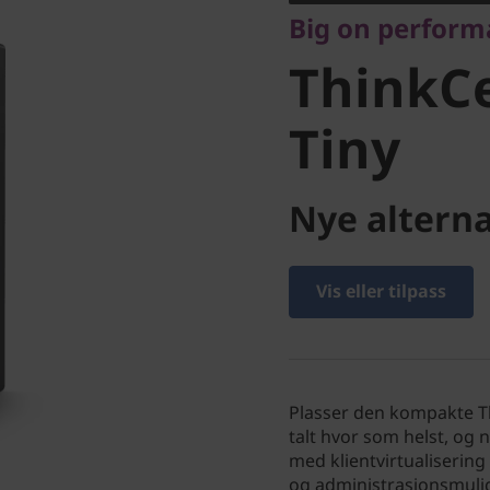
Big on performa
Tiny
ThinkC
Tiny
Nye alterna
Vis eller tilpass
Plasser den kompakte T
talt hvor som helst, og
med klientvirtualisering
og administrasjonsmulighe