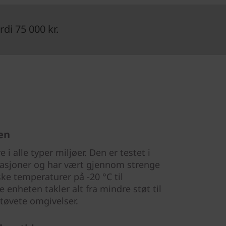
di 75 000 kr.
ten
 i alle typer miljøer. Den er testet i
ikasjoner og har vært gjennom strenge
iske temperaturer på -20 °C til
enheten takler alt fra mindre støt til
tøvete omgivelser.