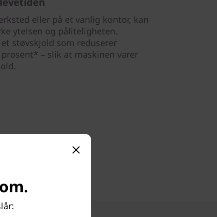
levetiden
erksted eller på et vanlig kontor, kan
ke ytelsen og påliteligheten.
 et støvskjold som reduserer
prosent* – slik at maskinen varer
old.
com.
lår: