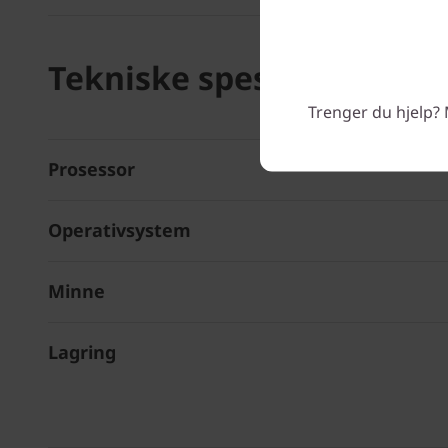
Tekniske spesifikasjoner
Trenger du hjelp? 
Prosessor
Operativsystem
Minne
Lagring