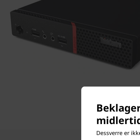
Beklager
midlerti
Dessverre er ikk