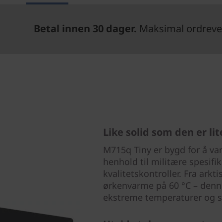
Betal innen 30 dager.
Maksimal ordrever
Like solid som den er li
M715q Tiny er bygd for å vare
henhold til militære spesif
kvalitetskontroller. Fra arkt
ørkenvarme på 60 °C – denne 
ekstreme temperaturer og s