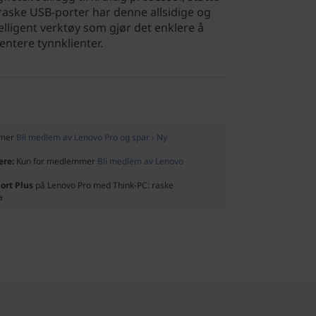
raske USB-porter har denne allsidige og
lligent verktøy som gjør det enklere å
ntere tynnklienter.
mmer
Bli medlem av Lenovo Pro og spar › Ny
ere:
Kun for medlemmer
Bli medlem av Lenovo
ort Plus
på Lenovo Pro med Think-PC: raske
a