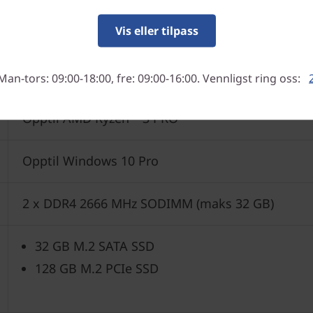
Vis eller tilpass
Man-tors: 09:00-18:00, fre: 09:00-16:00. Vennligst ring oss:
Opptil AMD Ryzen™ 3 PRO
Opptil Windows 10 Pro
2 x DDR4 2666 MHz SODIMM (maks 32 GB)
32 GB M.2 SATA SSD
128 GB M.2 PCIe SSD