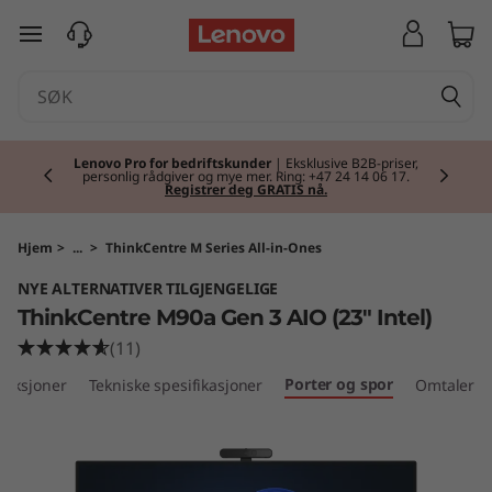
T
gå til hovedinnhold
h
i
Currently displaying item 2 of 2
n
Lenovo Pro for bedriftskunder
| Eksklusive B2B-priser,
personlig rådgiver og mye mer. Ring: +47 24 14 06 17.
Registrer deg GRATIS nå.
k
C
Hjem
>
...
>
ThinkCentre M Series All-in-Ones
NYE ALTERNATIVER TILGJENGELIGE
e
ThinkCentre M90a Gen 3 AIO (23" Intel)
n
(11)
Porter og spor
unksjoner
Tekniske spesifikasjoner
Omtaler
t
r