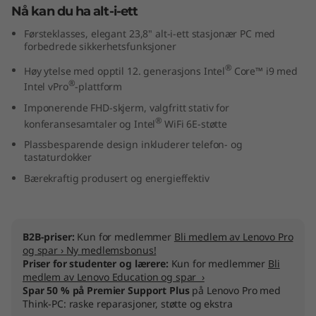
Nå kan du ha alt-i-ett
O
Førsteklasses, elegant 23,8" alt-i-ett stasjonær PC med
(
forbedrede sikkerhetsfunksjoner
®
Høy ytelse med opptil 12. generasjons Intel
Core™ i9 med
2
®
Intel vPro
-plattform
3
Imponerende FHD-skjerm, valgfritt stativ for
®
konferansesamtaler og Intel
WiFi 6E-støtte
"
Plassbesparende design inkluderer telefon- og
tastaturdokker
I
Bærekraftig produsert og energieffektiv
n
t
B2B-priser:
Kun for medlemmer
Bli medlem av Lenovo Pro
og spar › Ny medlemsbonus!
e
Priser for studenter og lærere:
Kun for medlemmer
Bli
medlem av Lenovo Education og spar ›
l
Spar 50 % på Premier Support Plus
på Lenovo Pro med
Think-PC: raske reparasjoner, støtte og ekstra