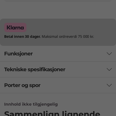
)
Betal innen 30 dager.
Maksimal ordreverdi 75 000 kr.
Funksjoner
Tekniske spesifikasjoner
Porter og spor
Sikkerhet
®
Tilbehør: Intel vPro
Enterprise
Innhold ikke tilgjengelig
Tilbehør: Deteksjon av menneskelig tilstedeværelse
Sammenlign lignende
Smart BIOS-basert USB-beskyttelse