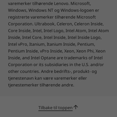
varemerker tilhørende Lenovo. Microsoft,
Tilbehør: UltraFlex IV-stativ
Windows, Windows NT og Windows-logoen er
Kamera/mikrofon
registrerte varemerker tilhørende Microsoft
Corporation. Ultrabook, Celeron, Celeron Inside,
Tilbehør: RGB-kamera og mikrofon med dobbel
matrise
Core Inside, Intel, Intel Logo, Intel Atom, Intel Atom
Tilbehør: 5 M RGB + IR hybridkamera og mikrofon med
Inside, Intel Core, Intel Inside, Intel Inside Logo,
dobbel matrise
Intel vPro, Itanium, Itanium Inside, Pentium,
Pentium Inside, vPro Inside, Xeon, Xeon Phi, Xeon
Audio
Inside, and Intel Optane are trademarks of Intel
®
Intel
Gaussian & Neural Accelerator (GNA) – for AI-
Corporation or its subsidiaries in the U.S. and/or
Kjøligere, roligere, smartere
apper til tale og lyd, for eksempel nevral
other countries. Andre bedrifts-, produkt- og
støykansellering
tjenestenavn kan være varemerker eller
Takket være den intelligente kjølemotoren vår
(ICE) 4.0 har ThinkCentre M90a Gen 3 alt-i-ett
tjenestemerker tilhørende andre.
Sertifiseringer
forskjellige strømmoduser basert på
®
ENERGY STAR
8.0
databehandlingsbehovene dine. Øk effekten
EPEAT™ Gold
med opptil 15 %, senk normal systemstøy med
Tilbake til toppen
TCO 9.0
tre desibel, eller gå for maksimal kjøling.
TCO-sertifisert Edge
Denne svært moderne PC-en har også valgfri