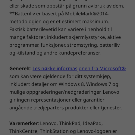
eller skade som oppstår på grunn av bruk av dem.
®
2 x 3 W høyttalere med Dolby Atmos
**Batteriliv er basert på MobileMark®2014-
Tilbehør: Stativ for konferansesamtaler
metodologien og er et estimert maksimum.
Møter vil aldri bli de samme igjen
Faktisk batterilevetid kan variere i henhold til
Skjermstativ
Med et bransjeledende vippbart kamera og et
mange faktorer, inkludert skjermlysstyrke, aktive
Fullfunksjons skjermstativ
valgfritt stativ for konferansesamtaler kjører
programmer, funksjoner, strømstyring, batteriliv
Vipp: -5 til 20 grader
hvert møte mer sømløst. Fjernfeltsmikrofoner
og -tilstand og andre kundepreferanser.
Løft: 110 mm
med firedobbel matrise og med 360-graders
Rotasjon: 90-graders
pickup, bruker AI for å undertrykke irriterende
Sving: 90 (±1) grader, 45 grader venstre og 45 grader
Generelt
:
Les nøkkelinformasjonen fra Microsoft®
®
bakgrunnslyd. I tillegg til fire Harman
-
høyre
som kan være gjeldende for ditt systemkjøp,
høyttalere, gir superrask USB-C-tilkobling enda
inkludert detaljer om Windows 8, Windows 7 og
mer klarhet og fyldighet til møtene dine, mens
Tilbehør: UltraFlex IV-stativ
mulige oppgraderinger/nedgraderinger. Lenovo
et enkelt klikk starter opp Microsoft Teams.
Vipp: -5 til 70 grader
gir ingen representasjoner eller garantier
Høyde: 182,8 mm
angående tredjeparters produkter eller tjenester.
Løft: 84,37 mm
Varemerker
: Lenovo, ThinkPad, IdeaPad,
Monteringsalternativer
ThinkCentre, ThinkStation og Lenovo-logoen er
Fullfunksjons skjermstativ