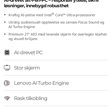
AI-drevet alt-i-én-PC – responsiv ytelse, sikre
6
løsninger, innebygd robusthet
®
Kraftig AI-ytelse med Intel
Core™ Ultra-prosessorer
(
Utrolig audiovisuell opplevelse via Lenovo Focus Sound og
2
AI Turbo Engine
Premium 27'' AIO med levende skjerm for overlegen klarhet
7
og visuell briljans
"
AI-drevet PC
I
Stor skjerm
n
t
Lenovo AI Turbo Engine
e
Rask tilkobling
l