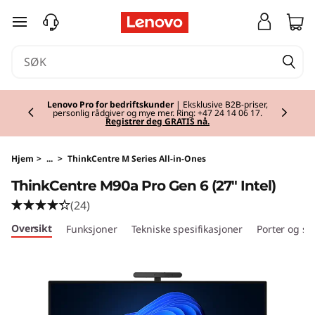
T
gå til hovedinnhold
h
i
Currently displaying item 2 of 2
n
Lenovo Pro for bedriftskunder
| Eksklusive B2B-priser,
personlig rådgiver og mye mer. Ring: +47 24 14 06 17.
Registrer deg GRATIS nå.
k
C
Hjem
>
...
>
ThinkCentre M Series All-in-Ones
ThinkCentre M90a Pro Gen 6 (27ʺ Intel)
e
(24)
n
Oversikt
Funksjoner
Tekniske spesifikasjoner
Porter og sp
t
r