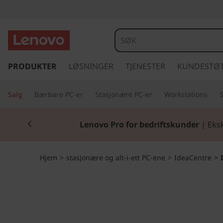
I
d
e
g
å
PRODUKTER
LØSNINGER
TJENESTER
KUNDESTØ
a
t
i
C
Salg
Bærbare PC-er
Stasjonære PC-er
Workstations
l
h
e
Currently displaying item 1 of 2
o
Klar for skoles
v
n
e
d
t
Hjem
>
stasjonære og alt-i-ett PC-ene
>
IdeaCentre
>
i
n
r
n
h
e
o
l