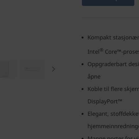
Kompakt stasjonær 
®
Intel
Core™-prose
Oppgraderbart desi
åpne
Koble til flere sk
DisplayPort™
Elegant, stoffdekk
hjemmeinnredning
Mange porter for vi