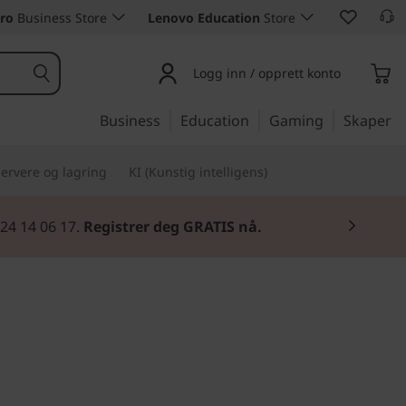
ro
Business Store
Lenovo Education
Store
Logg inn / opprett konto
Business
Education
Gaming
Skaper
ervere og lagring
KI (Kunstig intelligens)
utstyr.
Kjøp nå
.