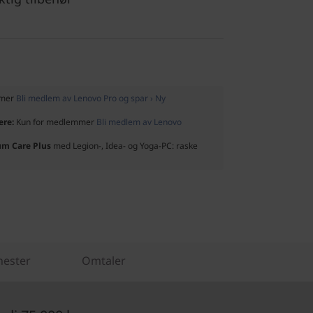
mmer
Bli medlem av Lenovo Pro og spar › Ny
ere:
Kun for medlemmer
Bli medlem av Lenovo
um Care Plus
med Legion-, Idea- og Yoga-PC: raske
nester
Omtaler