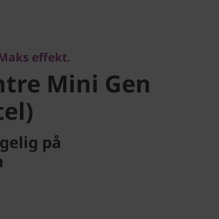
ks effekt.
re Mini
 Maks effekt.
 Intel)
tre Mini Gen
tel)
ngelig på
m