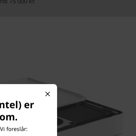
di 75 000 kr.
ntel) er
com.
Vi foreslår: