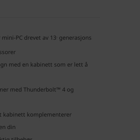
.
mini-PC drevet av 13
generasjons
ssorer
gn med en kabinett som er lett å
jermer med Thunderbolt™ 4 og
et kabinett komplementerer
en din
ktig tilbehør