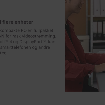
d flere enheter
e kompakte PC-en fullpakket
LAN for rask videostrømming.
olt™ 4 og DisplayPort™, kan
, smarttelefonen og andre
er.