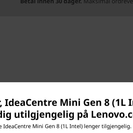
Betal innen 30 dager.
Maksimal ordrever
ngsmuligheter
, IdeaCentre Mini Gen 8 (1L I
se dine standarder. Med sin
dig utilgjengelig på Lenovo.
ini-skrivemaskinen kompakt
inett som er lett å åpne på
 IdeaCentre Mini Gen 8 (1L Intel) lenger tilgjengelig. 
enkelt kan oppgradere