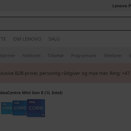
Lenovo P
TTE
OM LENOVO
SALG
Skjermer
Nettbrett
Tilbehør
Programvare
Telefoner
S
tart
| Handle tidlig og gjør deg klar for skolestart med nytt 
IdeaCentre Mini Gen 8 (1L Intel)