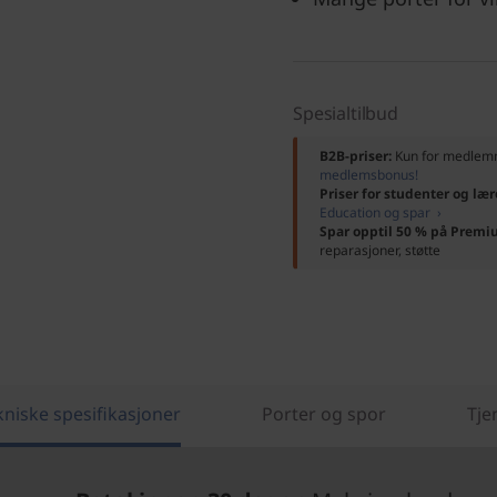
Spesialtilbud
B2B-priser:
Kun for medle
medlemsbonus!
Priser for studenter og lær
Education og spar ›
Spar opptil 50 % på Premi
reparasjoner, støtte
kniske spesifikasjoner
Porter og spor
Tje