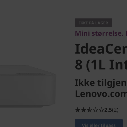
Mini størrelse. Ma
IdeaCent
IKKE PÅ LAGER
Mini størrelse.
Gen 8 (1L
IdeaCen
8 (1L In
Ikke tilgje
Lenovo.co
2.5
(2)
Vis eller tilpass