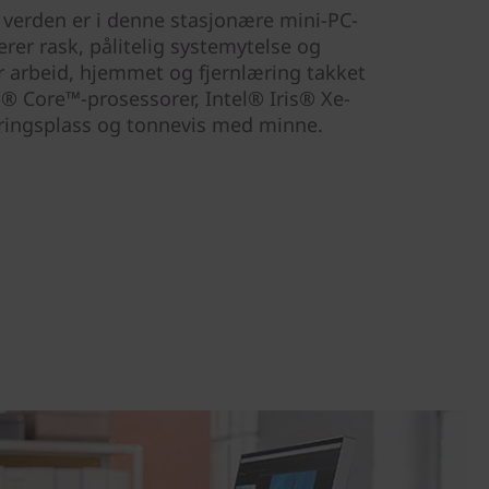
e verden er i denne stasjonære mini-PC-
erer rask, pålitelig systemytelse og
r arbeid, hjemmet og fjernlæring takket
l® Core™-prosessorer, Intel® Iris® Xe-
agringsplass og tonnevis med minne.