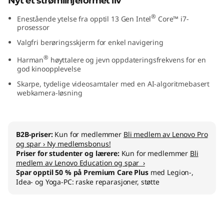
Nyt et strømlinjeformet liv
"
®
Enestående ytelse fra opptil 13
Gen Intel
Core™ i7-
prosessor
I
Valgfri berøringsskjerm for enkel navigering
n
®
Harman
høyttalere og jevn oppdateringsfrekvens for en
god kinoopplevelse
t
Skarpe, tydelige videosamtaler med en AI-algoritmebasert
webkamera-løsning
e
l
B2B-priser:
Kun for medlemmer
Bli medlem av Lenovo Pro
)
og spar › Ny medlemsbonus!
Priser for studenter og lærere:
Kun for medlemmer
Bli
medlem av Lenovo Education og spar ›
Spar opptil 50 % på Premium Care Plus
med Legion-,
Idea- og Yoga-PC: raske reparasjoner, støtte