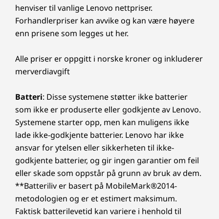
en spennende virtuell reise!
henviser til vanlige Lenovo nettpriser.
Forhåndsinstallert programvare
Forhandlerpriser kan avvike og kan være høyere
Lenovo Vantage
Tydeligere. Skarpere. Uforstyrret.
enn prisene som legges ut her.
Microsoft 365 (prøveversjon)
®
McAfee
LiveSafe™ (prøveversjon)
Hold på forbindelsen med enestående
Alle priser er oppgitt i norske kroner og inkluderer
tydelighet. Hopp inn i videosamtaler og ta det
Innholdet i esken
merverdiavgift
til neste nivå med 5MP-webkameraet, sammen
IdeaCentre AIO i Gen 9 (24" Intel)
med Lenovo Smart Meeting – en AI-
Batteri
: Disse systemene støtter ikke batterier
Hurtigveiledning
algoritmebasert kameraløsning som tar seg av
Opptil 135W strømforsyning (Kun utvalgte modeller)
som ikke er produserte eller godkjente av Lenovo.
alle videoopptakene dine. Og med Smart Noise
Systemene starter opp, men kan muligens ikke
Cancelling-teknologi trenger du ikke å
Komplette tekniske spesifikasjoner
bekymre deg for bakgrunnsforstyrrelser
lade ikke-godkjente batterier. Lenovo har ikke
Produktspesifikasjoner:
modeller, spesifikasjoner,
under videosamtaler.
ansvar for ytelsen eller sikkerheten til ikke-
dokumenter, kompatibilitet (på engelsk)
godkjente batterier, og gir ingen garantier om feil
eller skade som oppstår på grunn av bruk av dem.
**Batteriliv er basert på MobileMark®2014-
metodologien og er et estimert maksimum.
Faktisk batterilevetid kan variere i henhold til