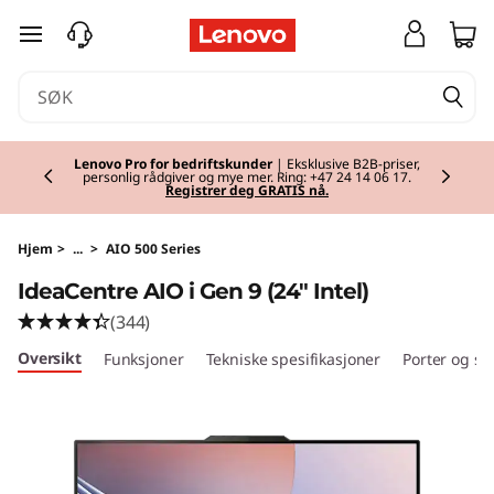
I
gå til hovedinnhold
d
e
Currently displaying item 2 of 2
a
Lenovo Pro for bedriftskunder
| Eksklusive B2B-priser,
personlig rådgiver og mye mer. Ring: +47 24 14 06 17.
Registrer deg GRATIS nå.
C
e
Hjem
>
...
>
AIO 500 Series
IdeaCentre AIO i Gen 9 (24" Intel)
n
(344)
t
Oversikt
Funksjoner
Tekniske spesifikasjoner
Porter og sp
r
e