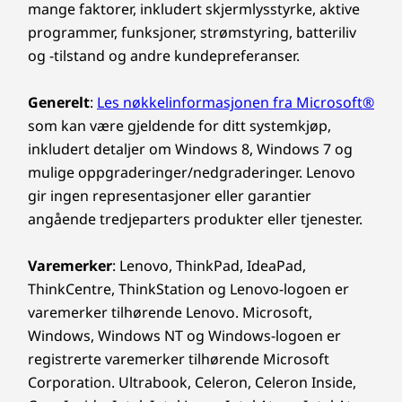
mange faktorer, inkludert skjermlysstyrke, aktive
programmer, funksjoner, strømstyring, batteriliv
og -tilstand og andre kundepreferanser.
Generelt
:
Les nøkkelinformasjonen fra Microsoft®
som kan være gjeldende for ditt systemkjøp,
inkludert detaljer om Windows 8, Windows 7 og
mulige oppgraderinger/nedgraderinger. Lenovo
gir ingen representasjoner eller garantier
Ergonomisk utformet fra berøring til
angående tredjeparters produkter eller tjenester.
vinkeljustering
Varemerker
: Lenovo, ThinkPad, IdeaPad,
Endre måten du engasjerer og samhandler
ThinkCentre, ThinkStation og Lenovo-logoen er
med datamaskinen din på med uanstrengt
navigering av IdeaCentre AIO i sin valgfrie
varemerker tilhørende Lenovo. Microsoft,
berøringsskjerm. Intuitivt valg, dra og klikk,
Windows, Windows NT og Windows-logoen er
gjør navigering til en lek. Og med en vinklet
registrerte varemerker tilhørende Microsoft
hengsel som justerer seg fra -5° til 15°, er du
Corporation. Ultrabook, Celeron, Celeron Inside,
sikker på at du alltid har den optimale