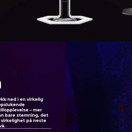
m
kk ned i en virkelig
ppslukende
illopplevelse – mer
n bare stemning, det
 virkelighet på neste
vå.