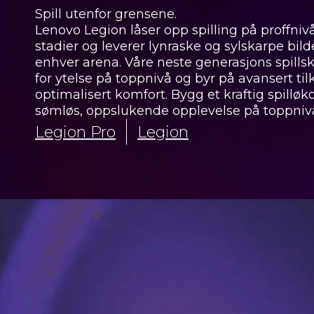
Spill utenfor grensene.
Lenovo Legion låser opp spilling på proffnivå 
stadier og leverer lynraske og sylskarpe bi
enhver arena. Våre neste generasjons spillsk
for ytelse på toppnivå og byr på avansert til
optimalisert komfort. Bygg et kraftig spillø
sømløs, oppslukende opplevelse på toppniv
Legion Pro
Legion
Legion P