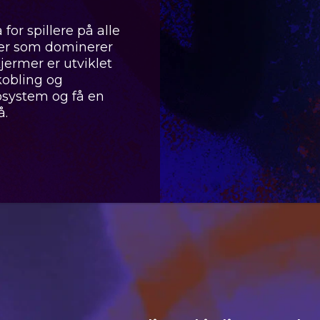
for spillere på alle
lder som dominerer
jermer er utviklet
kobling og
kosystem og få en
å.
ro