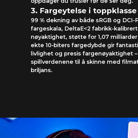
oppdager du trusler før de ser deg.
3. Fargeytelse i toppklasse
99 % dekning av både sRGB og DCI-
fargeskala, DeltaE<2 fabrikk-kalibrert
nøyaktighet, støtte for 1,07 milliarde
ekte 10-biters fargedybde gir fantast
livlighet og presis fargenøyaktighet –
spillverdenene til å skinne med filma
briljans.