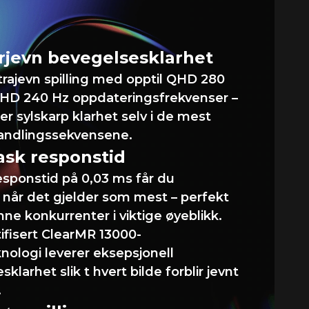
jevn spilling
erjevn bevegelsesklarhet
trajevn spilling med opptil QHD 280
UHD 240 Hz oppdateringsfrekvenser –
er sylskarp klarhet selv i de mest
andlingssekvensene.
ask responstid
sponstid på 0,03 ms får du
 når det gjelder som mest – perfekt
nne konkurrenter i viktige øyeblikk.
ifisert ClearMR 13000-
nologi leverer eksepsjonell
klarhet slik t hvert bilde forblir jevnt
.