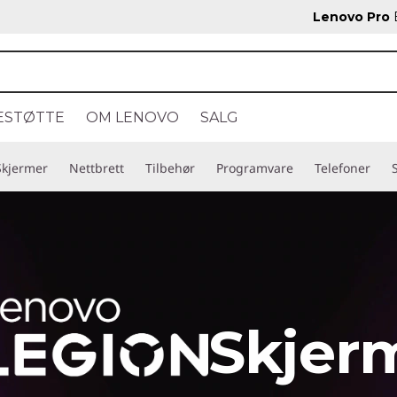
Lenovo Pro
B
ESTØTTE
OM LENOVO
SALG
Skjermer
Nettbrett
Tilbehør
Programvare
Telefoner
Skjer