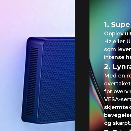
silke
1. Sup
Opplev ul
Hz eller 
som lever
intense h
2. Lynr
Med en re
overtaket
for overvi
VESA-sert
skjermtek
bevegelses
og skarpt