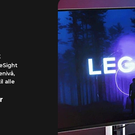
isjon
 før
t
eSight
enivå,
l alle
r