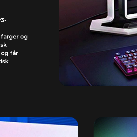
P3-
r farger og
isk
 og får
tisk
Lynr