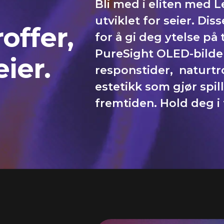
Bli med i eliten med L
utviklet for seier. Dis
offer,
for å gi deg ytelse på
PureSight OLED-bilde
eier.
responstider, naturtro
estetikk som gjør spil
fremtiden. Hold deg i 