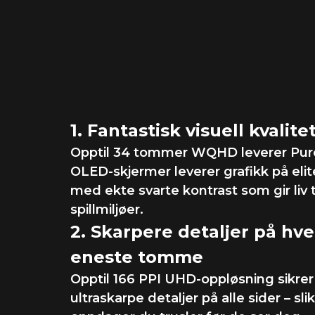
Pikselperfekt pres
og
realisme som aldri
1. Fantastisk visuell kvalite
Opptil 34 tommer WQHD leverer Pur
OLED-skjermer leverer grafikk på elit
med ekte svarte kontrast som gir liv ti
spillmiljøer.
2. Skarpere detaljer på hve
eneste tomme
Opptil 166 PPI UHD-oppløsning sikrer
ultraskarpe detaljer på alle sider – slik