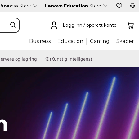
usiness Store
Lenovo Education
Store
Logg inn / opprett konto
Business
Education
Gaming
Skaper
Servere og lagring
KI (Kunstig intelligens)
m