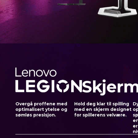
m
e
r
Skjer
Overgå proffene med
Hold deg klar til spilling
Dy
optimalisert ytelse og
med en skjerm designet
o
sømløs presisjon.
for spillerens velvære.
sp
en
er
ni