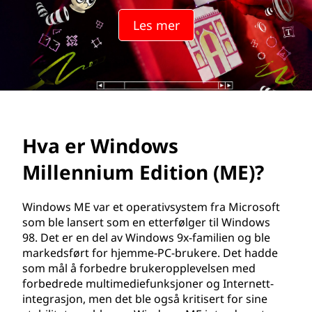
w
Les mer
s
M
i
l
Hva er Windows
l
Millennium Edition (ME)?
e
n
Windows ME var et operativsystem fra Microsoft
som ble lansert som en etterfølger til Windows
n
98. Det er en del av Windows 9x-familien og ble
markedsført for hjemme-PC-brukere. Det hadde
i
som mål å forbedre brukeropplevelsen med
forbedrede multimediefunksjoner og Internett-
u
integrasjon, men det ble også kritisert for sine