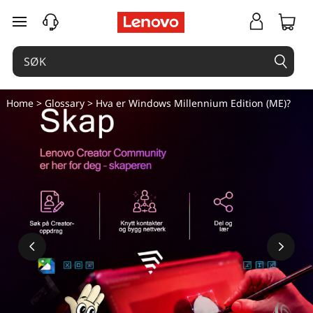
H
gå til hovedinnhold
v
a
e
Home
>
Glossary
> Hva er Windows Millennium Edition (ME)?
r
W
i
n
d
o