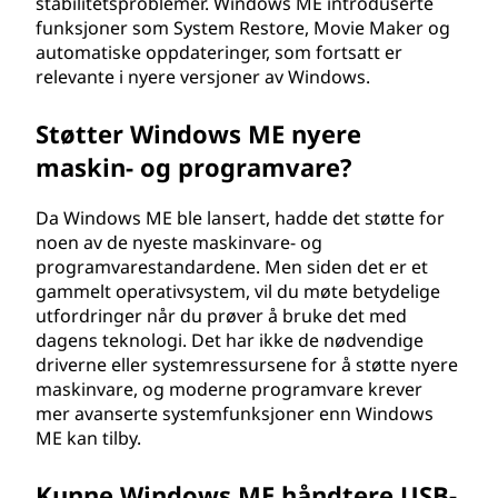
stabilitetsproblemer. Windows ME introduserte
m
funksjoner som System Restore, Movie Maker og
automatiske oppdateringer, som fortsatt er
E
relevante i nyere versjoner av Windows.
d
Støtter Windows ME nyere
maskin- og programvare?
i
t
Da Windows ME ble lansert, hadde det støtte for
noen av de nyeste maskinvare- og
i
programvarestandardene. Men siden det er et
gammelt operativsystem, vil du møte betydelige
o
utfordringer når du prøver å bruke det med
dagens teknologi. Det har ikke de nødvendige
n
driverne eller systemressursene for å støtte nyere
maskinvare, og moderne programvare krever
(
mer avanserte systemfunksjoner enn Windows
ME kan tilby.
M
Kunne Windows ME håndtere USB-