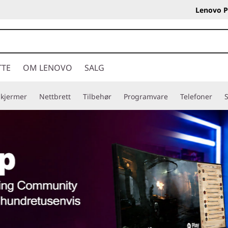
Lenovo P
TTE
OM LENOVO
SALG
Skjermer
Nettbrett
Tilbehør
Programvare
Telefoner
S