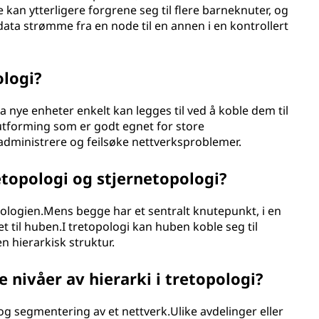
kan ytterligere forgrene seg til flere barneknuter, og
data strømme fra en node til en annen i en kontrollert
ologi?
a nye enheter enkelt kan legges til ved å koble dem til
 utforming som er godt egnet for store
 administrere og feilsøke nettverksproblemer.
etopologi og stjernetopologi?
pologien.Mens begge har et sentralt knutepunkt, i en
et til huben.I tretopologi kan huben koble seg til
n hierarkisk struktur.
e nivåer av hierarki i tretopologi?
og segmentering av et nettverk.Ulike avdelinger eller