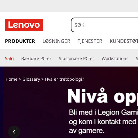
V
a
d
g
å
PRODUKTER
LØSNINGER
TJENESTER
KUNDESTØ
ä
t
i
r
Salg
Bærbare PC-er
Stasjonære PC-er
Workstations
l
h
t
o
Home
>
Glossary
> Hva er tretopologi?
v
r
e
d
ä
i
n
d
n
h
t
o
l