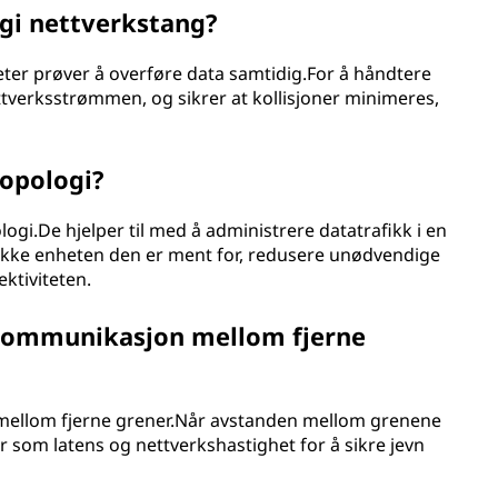
gi nettverkstang?
eter prøver å overføre data samtidig.For å håndtere
ettverksstrømmen, og sikrer at kollisjoner minimeres,
topologi?
ologi.De hjelper til med å administrere datatrafikk i en
ifikke enheten den er ment for, redusere unødvendige
ktiviteten.
v kommunikasjon mellom fjerne
 mellom fjerne grener.Når avstanden mellom grenene
 som latens og nettverkshastighet for å sikre jevn