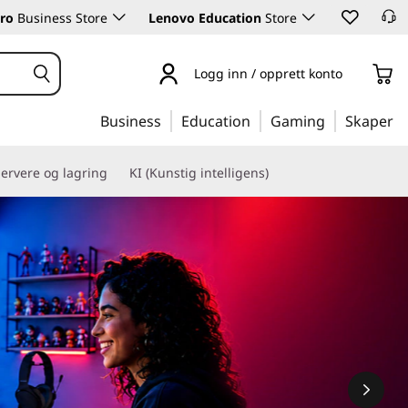
ro
Business Store
Lenovo Education
Store
Logg inn / opprett konto
Business
Education
Gaming
Skaper
ervere og lagring
KI (Kunstig intelligens)