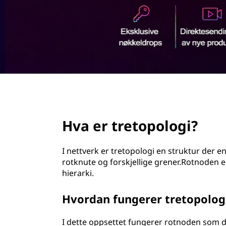
o
d
p
o
l
o
page hero 2/3
g
Hva er tretopologi?
i
?
I nettverk er tretopologi en struktur der en
rotknute og forskjellige grener.Rotnoden er
hierarki.
Hvordan fungerer tretopolog
I dette oppsettet fungerer rotnoden som de