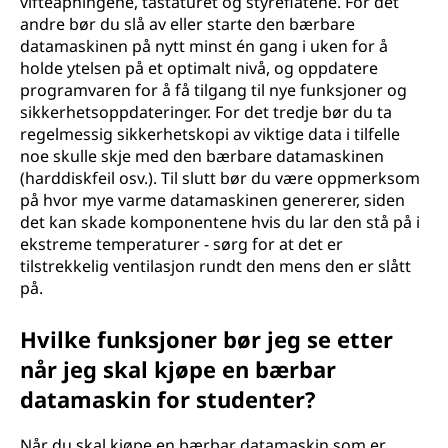
vifteåpningene, tastaturet og styreflatene. For det
andre bør du slå av eller starte den bærbare
datamaskinen på nytt minst én gang i uken for å
holde ytelsen på et optimalt nivå, og oppdatere
programvaren for å få tilgang til nye funksjoner og
sikkerhetsoppdateringer. For det tredje bør du ta
regelmessig sikkerhetskopi av viktige data i tilfelle
noe skulle skje med den bærbare datamaskinen
(harddiskfeil osv.). Til slutt bør du være oppmerksom
på hvor mye varme datamaskinen genererer, siden
det kan skade komponentene hvis du lar den stå på i
ekstreme temperaturer - sørg for at det er
tilstrekkelig ventilasjon rundt den mens den er slått
på.
Hvilke funksjoner bør jeg se etter
når jeg skal kjøpe en bærbar
datamaskin for studenter?
Når du skal kjøpe en bærbar datamaskin som er