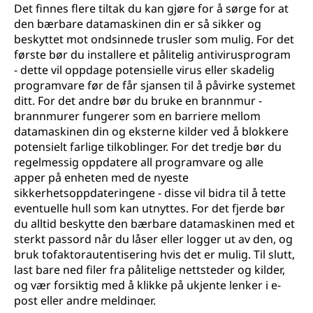
Det finnes flere tiltak du kan gjøre for å sørge for at
den bærbare datamaskinen din er så sikker og
beskyttet mot ondsinnede trusler som mulig. For det
første bør du installere et pålitelig antivirusprogram
- dette vil oppdage potensielle virus eller skadelig
programvare før de får sjansen til å påvirke systemet
ditt. For det andre bør du bruke en brannmur -
brannmurer fungerer som en barriere mellom
datamaskinen din og eksterne kilder ved å blokkere
potensielt farlige tilkoblinger. For det tredje bør du
regelmessig oppdatere all programvare og alle
apper på enheten med de nyeste
sikkerhetsoppdateringene - disse vil bidra til å tette
eventuelle hull som kan utnyttes. For det fjerde bør
du alltid beskytte den bærbare datamaskinen med et
sterkt passord når du låser eller logger ut av den, og
bruk tofaktorautentisering hvis det er mulig. Til slutt,
last bare ned filer fra pålitelige nettsteder og kilder,
og vær forsiktig med å klikke på ukjente lenker i e-
post eller andre meldinger.