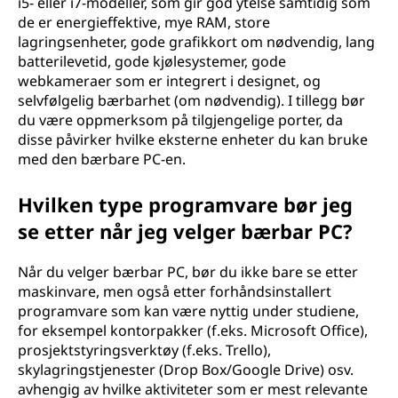
i5- eller i7-modeller, som gir god ytelse samtidig som
de er energieffektive, mye RAM, store
lagringsenheter, gode grafikkort om nødvendig, lang
batterilevetid, gode kjølesystemer, gode
webkameraer som er integrert i designet, og
selvfølgelig bærbarhet (om nødvendig). I tillegg bør
du være oppmerksom på tilgjengelige porter, da
disse påvirker hvilke eksterne enheter du kan bruke
med den bærbare PC-en.
Hvilken type programvare bør jeg
se etter når jeg velger bærbar PC?
Når du velger bærbar PC, bør du ikke bare se etter
maskinvare, men også etter forhåndsinstallert
programvare som kan være nyttig under studiene,
for eksempel kontorpakker (f.eks. Microsoft Office),
prosjektstyringsverktøy (f.eks. Trello),
skylagringstjenester (Drop Box/Google Drive) osv.
avhengig av hvilke aktiviteter som er mest relevante