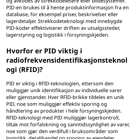
og avkodes av strekkodelesere eller bildesystemer.
PID-en brukes til å hente produktinformasjon fra en
database, for eksempel priser, beskrivelser eller
lagerdetaljer. Strekkodeteknologi med innebygde
PID-koder effektiviserer driften av utsalgssteder,
lagerstyring og logistikk i forsyningskjeden.
Hvorfor er PID viktig i
radiofrekvensidentifikasjonsteknol
ogi (RFID)?
PID er viktig i RFID-teknologien, ettersom den
muliggjør unik identifikasjon av individuelle varer
eller gjenstander. Hver RFID-brikke tildeles en unik
PID, noe som muliggjør effektiv sporing og
håndtering av produkter i hele forsyningskjeden.
RFID-teknologi med PID muliggjør lagerkontroll,
tiltak mot forfalskning og sanntidssynlighet av varer,
noe som gjør den verdifull i bruksområder som
logistikk, detaljhandel og sporing av eiendeler.