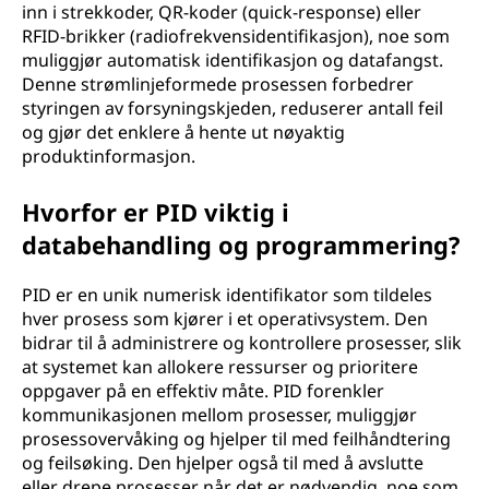
inn i strekkoder, QR-koder (quick-response) eller
RFID-brikker (radiofrekvensidentifikasjon), noe som
muliggjør automatisk identifikasjon og datafangst.
Denne strømlinjeformede prosessen forbedrer
styringen av forsyningskjeden, reduserer antall feil
og gjør det enklere å hente ut nøyaktig
produktinformasjon.
Hvorfor er PID viktig i
databehandling og programmering?
PID er en unik numerisk identifikator som tildeles
hver prosess som kjører i et operativsystem. Den
bidrar til å administrere og kontrollere prosesser, slik
at systemet kan allokere ressurser og prioritere
oppgaver på en effektiv måte. PID forenkler
kommunikasjonen mellom prosesser, muliggjør
prosessovervåking og hjelper til med feilhåndtering
og feilsøking. Den hjelper også til med å avslutte
eller drepe prosesser når det er nødvendig, noe som