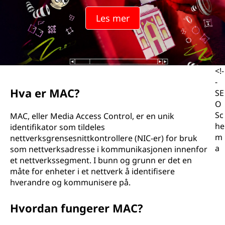
Les mer
<!-
-
Hva er MAC?
SE
O
Sc
MAC, eller Media Access Control, er en unik
he
identifikator som tildeles
m
nettverksgrensesnittkontrollere (NIC-er) for bruk
a
som nettverksadresse i kommunikasjonen innenfor
et nettverkssegment. I bunn og grunn er det en
måte for enheter i et nettverk å identifisere
hverandre og kommunisere på.
Hvordan fungerer MAC?