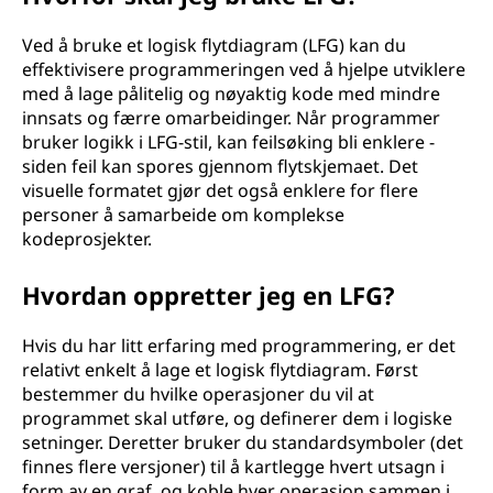
Ved å bruke et logisk flytdiagram (LFG) kan du
effektivisere programmeringen ved å hjelpe utviklere
med å lage pålitelig og nøyaktig kode med mindre
innsats og færre omarbeidinger. Når programmer
bruker logikk i LFG-stil, kan feilsøking bli enklere -
siden feil kan spores gjennom flytskjemaet. Det
visuelle formatet gjør det også enklere for flere
personer å samarbeide om komplekse
kodeprosjekter.
Hvordan oppretter jeg en LFG?
Hvis du har litt erfaring med programmering, er det
relativt enkelt å lage et logisk flytdiagram. Først
bestemmer du hvilke operasjoner du vil at
programmet skal utføre, og definerer dem i logiske
setninger. Deretter bruker du standardsymboler (det
finnes flere versjoner) til å kartlegge hvert utsagn i
form av en graf, og koble hver operasjon sammen i