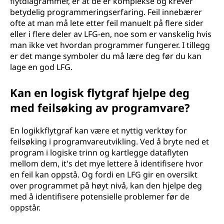
flytdiagrammer, er at de er komplekse og krever
betydelig programmeringserfaring. Feil innebærer
ofte at man må lete etter feil manuelt på flere sider
eller i flere deler av LFG-en, noe som er vanskelig hvis
man ikke vet hvordan programmer fungerer. I tillegg
er det mange symboler du må lære deg før du kan
lage en god LFG.
Kan en logisk flytgraf hjelpe deg
med feilsøking av programvare?
En logikkflytgraf kan være et nyttig verktøy for
feilsøking i programvareutvikling. Ved å bryte ned et
program i logiske trinn og kartlegge dataflyten
mellom dem, it's det mye lettere å identifisere hvor
en feil kan oppstå. Og fordi en LFG gir en oversikt
over programmet på høyt nivå, kan den hjelpe deg
med å identifisere potensielle problemer før de
oppstår.