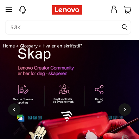
S
gå til hovedinnhold
k
r
i
Home
>
Glossary
> Hva er en skriftstil?
f
t
s
t
i
l