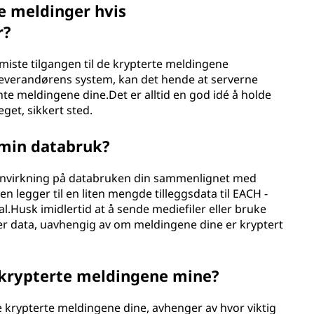
e meldinger hvis
r?
miste tilgangen til de krypterte meldingene
 leverandørens system, kan det hende at serverne
ente meldingene dine.Det er alltid en god idé å holde
get, sikkert sted.
 min databruk?
 innvirkning på databruken din sammenlignet med
 legger til en liten mengde tilleggsdata til EACH -
Husk imidlertid at å sende mediefiler eller bruke
er data, uavhengig av om meldingene dine er kryptert
 krypterte meldingene mine?
 krypterte meldingene dine, avhenger av hvor viktig