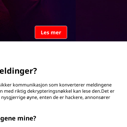
eldinger?
r sikker kommunikasjon som konverterer meldingene
en med riktig dekrypteringsnøkkel kan lese den.Det er
a nysgjerrige øyne, enten de er hackere, annonsører
ngene mine?