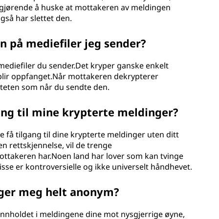
avgjørende å huske at mottakeren av meldingen
så har slettet den.
n på mediefiler jeg sender?
 mediefiler du sender.Det kryper ganske enkelt
e blir oppfanget.Når mottakeren dekrypterer
teten som når du sendte den.
ang til mine krypterte meldinger?
se få tilgang til dine krypterte meldinger uten ditt
n rettskjennelse, vil de trenge
ttakeren har.Noen land har lover som kan tvinge
disse er kontroversielle og ikke universelt håndhevet.
nger meg helt anonym?
innholdet i meldingene dine mot nysgjerrige øyne,