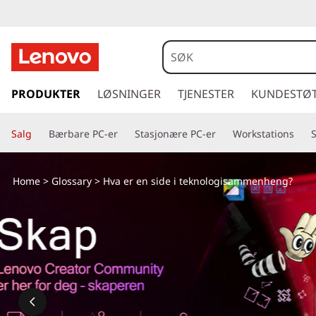
g
å
PRODUKTER
LØSNINGER
TJENESTER
KUNDESTØ
t
i
Salg
Bærbare PC-er
Stasjonære PC-er
Workstations
l
h
o
Home
>
Glossary
> Hva er en side i teknologisammenheng?
v
e
d
i
n
n
h
o
l