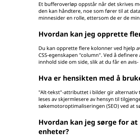
Et bufferoverløp oppstår når det skrives me
den kan håndtere, noe som fører til at data
minnesider en rolle, ettersom de er de mi
Hvordan kan jeg opprette fle
Du kan opprette flere kolonner ved hjelp 
CSS-egenskapen "column". Ved å definere 
innhold side om side, slik at du får en avis
Hva er hensikten med å bruke 
"Alt-tekst"-attributtet i bilder gir alternati
leses av skjermlesere av hensyn til tilgjen
søkemotoroptimaliseringen (SEO) ved at s
Hvordan kan jeg sørge for at
enheter?