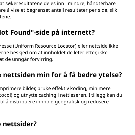
t søkeresultatene deles inn i mindre, håndterbare
e å vise et begrenset antall resultater per side, slik
tene.
 Not Found"-side på internett?
esse (Uniform Resource Locator) eller nettside ikke
rne beskjed om at innholdet de leter etter, ikke
ik at de unngår forvirring.
 nettsiden min for å få bedre ytelse?
mprimere bilder, bruke effektiv koding, minimere
col) og utnytte caching i nettleseren. I tillegg kan du
il å distribuere innhold geografisk og redusere
 nettsider?