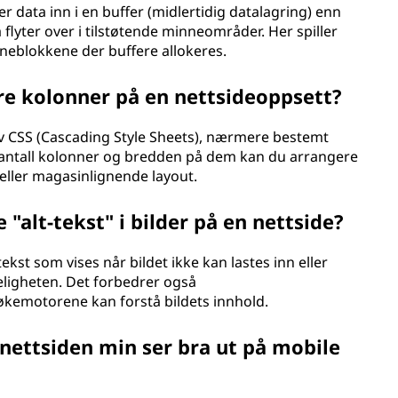
r data inn i en buffer (midlertidig datalagring) enn
 flyter over i tilstøtende minneområder. Her spiller
nneblokkene der buffere allokeres.
re kolonner på en nettsideoppsett?
av CSS (Cascading Style Sheets), nærmere bestemt
antall kolonner og bredden på dem kan du arrangere
- eller magasinlignende layout.
"alt-tekst" i bilder på en nettside?
v tekst som vises når bildet ikke kan lastes inn eller
geligheten. Det forbedrer også
økemotorene kan forstå bildets innhold.
 nettsiden min ser bra ut på mobile