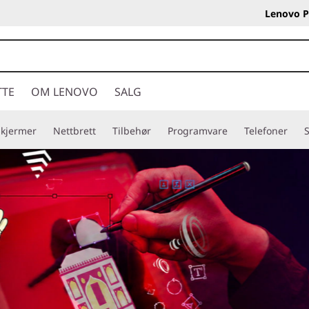
Lenovo P
TTE
OM LENOVO
SALG
Skjermer
Nettbrett
Tilbehør
Programvare
Telefoner
S