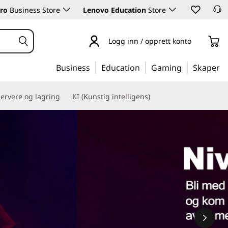
ro
Business Store
Lenovo Education
Store
Logg inn / opprett konto
Business
Education
Gaming
Skaper
ervere og lagring
KI (Kunstig intelligens)