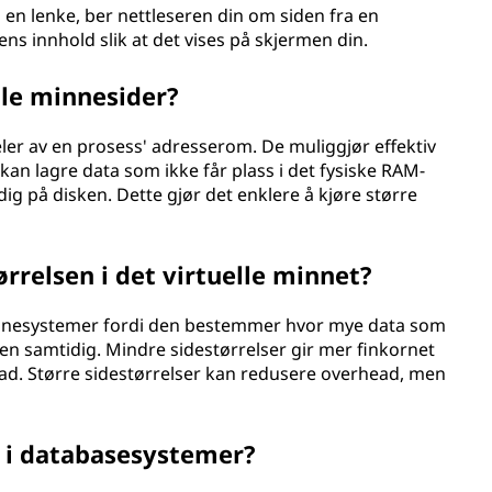
 en lenke, ber nettleseren din om siden fra en
ns innhold slik at det vises på skjermen din.
lle minnesider?
eler av en prosess' adresserom. De muliggjør effektiv
kan lagre data som ikke får plass i det fysiske RAM-
g på disken. Dette gjør det enklere å kjøre større
rrelsen i det virtuelle minnet?
 minnesystemer fordi den bestemmer hvor mye data som
n samtidig. Mindre sidestørrelser gir mer finkornet
ead. Større sidestørrelser kan redusere overhead, men
 i databasesystemer?