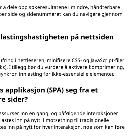
 å dele opp søkeresultatene i mindre, håndterbare
ater per side og sidenummeret kan du navigere gjennom
lastingshastigheten på nettsiden
fring i nettleseren, minifisere CSS- og JavaScript-filer
). I tillegg bør du vurdere å aktivere komprimering,
nkron innlasting for ikke-essensielle elementer.
s applikasjon (SPA) seg fra et
re sider?
 ressurser inn én gang, og påfølgende interaksjoner
stes inn på nytt. I motsetning til tradisjonelle
tes inn på nytt for hver interaksjon, noe som kan føre