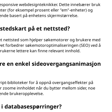
responsive webdesignteknikker. Dette innebærer bruk
heter (for eksempel prosent eller "em"-enheter) og
eende basert på enhetens skjermstørrelse.
stedskart på et nettsted?
på et nettsted som hjelper søkemotorer og brukere med
. Det forbedrer søkemotoroptimaliseringen (SEO) ved å
 brukerne lettere kan finne relevant innhold.
re en enkel sideovergangsanimasjon
ript-biblioteker for å oppnå overgangseffekter på
er zoome innholdet når du bytter mellom sider, noe
lende brukeropplevelse.
 i databasespørringer?