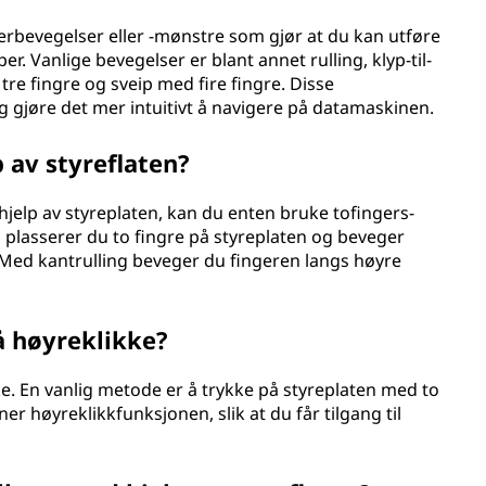
erbevegelser eller -mønstre som gjør at du kan utføre
r. Vanlige bevegelser er blant annet rulling, klyp-til-
re fingre og sveip med fire fingre. Disse
 gjøre det mer intuitivt å navigere på datamaskinen.
 av styreflaten?
 hjelp av styreplaten, kan du enten bruke tofingers-
e, plasserer du to fingre på styreplaten og beveger
 Med kantrulling beveger du fingeren langs høyre
 å høyreklikke?
kke. En vanlig metode er å trykke på styreplaten med to
er høyreklikkfunksjonen, slik at du får tilgang til