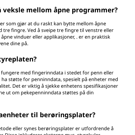
l å veksle mellom åpne programmer?
ser som gjør at du raskt kan bytte mellom åpne
re fingre. Ved å sveipe tre fingre til venstre eller
pne vinduer eller applikasjoner, . er en praktisk
ene dine på.
tyreplaten?
 fungere med fingerinndata i stedet for penn eller
d ha støtte for penninndata, spesielt på enheter med
et. Det er viktig å sjekke enhetens spesifikasjoner
inne ut om pekepenninndata støttes på din
aenheter til berøringsplater?
tode eller synes berøringsplater er utfordrende å