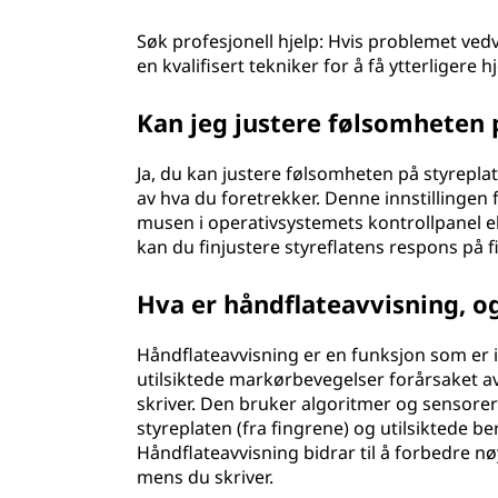
Søk profesjonell hjelp: Hvis problemet vedv
en kvalifisert tekniker for å få ytterligere hj
Kan jeg justere følsomheten 
Ja, du kan justere følsomheten på styreplat
av hva du foretrekker. Denne innstillingen fi
musen i operativsystemets kontrollpanel el
kan du finjustere styreflatens respons på 
Hva er håndflateavvisning, o
Håndflateavvisning er en funksjon som er 
utilsiktede markørbevegelser forårsaket a
skriver. Den bruker algoritmer og sensorer t
styreplaten (fra fingrene) og utilsiktede b
Håndflateavvisning bidrar til å forbedre
mens du skriver.