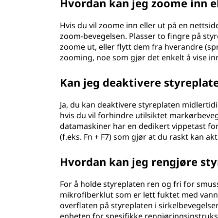
Hvordan kan jeg zoome inn ell
Hvis du vil zoome inn eller ut på en nettsid
zoom-bevegelsen. Plasser to fingre på styr
zoome ut, eller flytt dem fra hverandre (s
zooming, noe som gjør det enkelt å vise innh
Kan jeg deaktivere styreplat
Ja, du kan deaktivere styreplaten midlertid
hvis du vil forhindre utilsiktet markørbeve
datamaskiner har en dedikert vippetast fo
(f.eks. Fn + F7) som gjør at du raskt kan akt
Hvordan kan jeg rengjøre sty
For å holde styreplaten ren og fri for smus
mikrofiberklut som er lett fuktet med vann 
overflaten på styreplaten i sirkelbevegelse
enheten for spesifikke rengjøringsinstruks