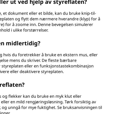
er ut ved hjelp av styreflaten?
e, et dokument eller et bilde, kan du bruke knip-til-
eplaten og flytt dem nærmere hverandre (klyp) for å
pre) for å zoome inn. Denne bevegelsen simulerer
old i ulike forstørrelser.
en midlertidig?
ig hvis du foretrekker å bruke en ekstern mus, eller
gelse mens du skriver. De fleste bærbare
r styreplaten eller en funksjonstastekombinasjon
ivere eller deaktivere styreplaten.
reflaten?
s og flekker kan du bruke en myk klut eller
eller en mild rengjøringsløsning. Tørk forsiktig av
r, og unngå for mye fuktighet. Se bruksanvisningen til
joner.