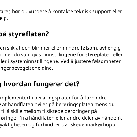
arer, bør du vurdere å kontakte teknisk support eller
elp.
på styreflaten?
en slik at den blir mer eller mindre følsom, avhengig
nner du vanligvis i innstillingene for styreplaten eller
ler i systeminnstillingene. Ved å justere følsomheten
fingerbevegelsene dine.
g hvordan fungerer det?
implementert i berøringsplater for å forhindre
v at håndflaten hviler på berøringsplaten mens du
il å skille mellom tilsiktede berøringer på
erøringer (fra håndflaten eller andre deler av hånden).
 nøyaktigheten og forhindrer uønskede markørhopp