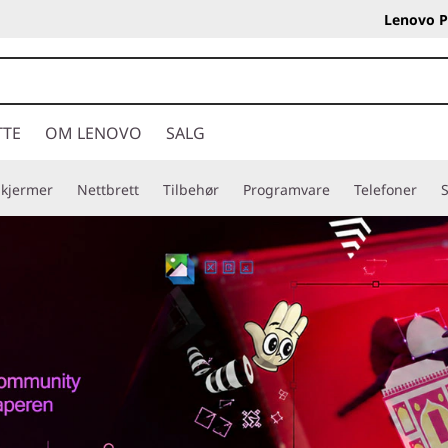
Lenovo P
TTE
OM LENOVO
SALG
Skjermer
Nettbrett
Tilbehør
Programvare
Telefoner
S