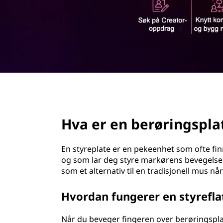
ø
d
r
i
n
g
page hero 2/3
s
Hva er en berøringspla
p
l
En styreplate er en pekeenhet som ofte fi
og som lar deg styre markørens bevegelse 
a
som et alternativ til en tradisjonell mus 
t
Hvordan fungerer en styrefla
e
Når du beveger fingeren over berøringspla