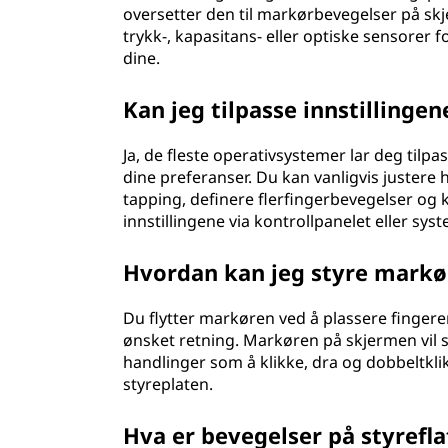
oversetter den til markørbevegelser på s
?
trykk-, kapasitans- eller optiske sensorer 
dine.
Kan jeg tilpasse innstillingen
Ja, de fleste operativsystemer lar deg tilpas
dine preferanser. Du kan vanligvis justere 
tapping, definere flerfingerbevegelser og ko
innstillingene via kontrollpanelet eller sys
Hvordan kan jeg styre markø
Du flytter markøren ved å plassere fingere
ønsket retning. Markøren på skjermen vil s
handlinger som å klikke, dra og dobbeltkli
styreplaten.
Hva er bevegelser på styrefl