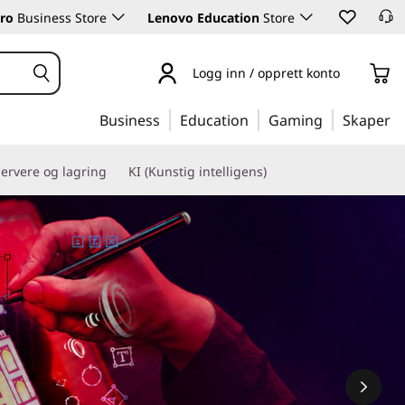
ro
Business Store
Lenovo Education
Store
Logg inn / opprett konto
Business
Education
Gaming
Skaper
ervere og lagring
KI (Kunstig intelligens)