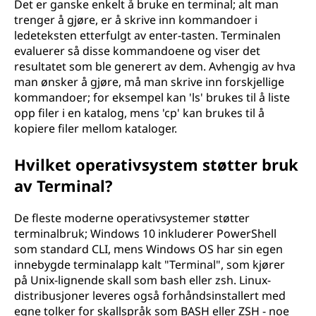
Det er ganske enkelt å bruke en terminal; alt man
trenger å gjøre, er å skrive inn kommandoer i
ledeteksten etterfulgt av enter-tasten. Terminalen
evaluerer så disse kommandoene og viser det
resultatet som ble generert av dem. Avhengig av hva
man ønsker å gjøre, må man skrive inn forskjellige
kommandoer; for eksempel kan 'ls' brukes til å liste
opp filer i en katalog, mens 'cp' kan brukes til å
kopiere filer mellom kataloger.
Hvilket operativsystem støtter bruk
av Terminal?
De fleste moderne operativsystemer støtter
terminalbruk; Windows 10 inkluderer PowerShell
som standard CLI, mens Windows OS har sin egen
innebygde terminalapp kalt "Terminal", som kjører
på Unix-lignende skall som bash eller zsh. Linux-
distribusjoner leveres også forhåndsinstallert med
egne tolker for skallspråk som BASH eller ZSH - noe