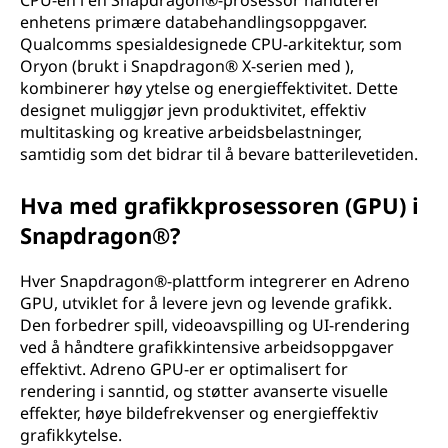
CPU-en i en Snapdragon®-prosessor håndterer
enhetens primære databehandlingsoppgaver.
Qualcomms spesialdesignede CPU-arkitektur, som
Oryon (brukt i Snapdragon® X-serien med ),
kombinerer høy ytelse og energieffektivitet. Dette
designet muliggjør jevn produktivitet, effektiv
multitasking og kreative arbeidsbelastninger,
samtidig som det bidrar til å bevare batterilevetiden.
Hva med grafikkprosessoren (GPU) i
Snapdragon®?
Hver Snapdragon®-plattform integrerer en Adreno
GPU, utviklet for å levere jevn og levende grafikk.
Den forbedrer spill, videoavspilling og UI-rendering
ved å håndtere grafikkintensive arbeidsoppgaver
effektivt. Adreno GPU-er er optimalisert for
rendering i sanntid, og støtter avanserte visuelle
effekter, høye bildefrekvenser og energieffektiv
grafikkytelse.