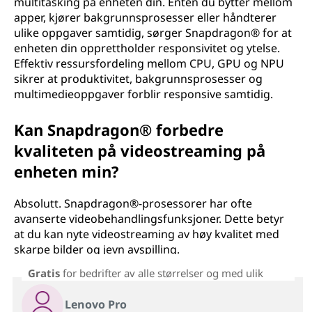
multitasking på enheten din. Enten du bytter mellom
apper, kjører bakgrunnsprosesser eller håndterer
ulike oppgaver samtidig, sørger Snapdragon® for at
enheten din opprettholder responsivitet og ytelse.
Effektiv ressursfordeling mellom CPU, GPU og NPU
sikrer at produktivitet, bakgrunnsprosesser og
multimedieoppgaver forblir responsive samtidig.
Kan Snapdragon® forbedre
kvaliteten på videostreaming på
enheten min?
Absolutt. Snapdragon®-prosessorer har ofte
avanserte videobehandlingsfunksjoner. Dette betyr
at du kan nyte videostreaming av høy kvalitet med
skarpe bilder og jevn avspilling.
Gratis
for bedrifter av alle størrelser og med ulik
Lenovo Pro