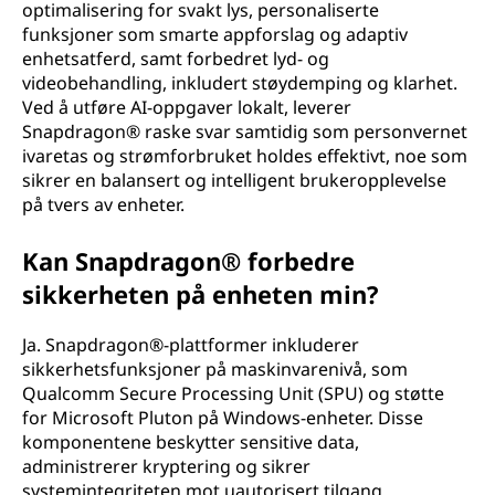
optimalisering for svakt lys, personaliserte
funksjoner som smarte appforslag og adaptiv
enhetsatferd, samt forbedret lyd- og
videobehandling, inkludert støydemping og klarhet.
Ved å utføre AI-oppgaver lokalt, leverer
Snapdragon® raske svar samtidig som personvernet
ivaretas og strømforbruket holdes effektivt, noe som
sikrer en balansert og intelligent brukeropplevelse
på tvers av enheter.
Kan Snapdragon® forbedre
sikkerheten på enheten min?
Ja. Snapdragon®-plattformer inkluderer
sikkerhetsfunksjoner på maskinvarenivå, som
Qualcomm Secure Processing Unit (SPU) og støtte
for Microsoft Pluton på Windows-enheter. Disse
komponentene beskytter sensitive data,
administrerer kryptering og sikrer
systemintegriteten mot uautorisert tilgang.