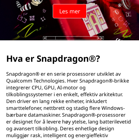
r
Les mer
a
g
o
n
Hva er Snapdragon®?
?
Snapdragon® er en serie prosessorer utviklet av
Qualcomm Technologies. Hver Snapdragon®-brikke
integrerer CPU, GPU, AI-motor og
tilkoblingssystemer i en enkelt, effektiv arkitektur.
Den driver en lang rekke enheter, inkludert
smarttelefoner, nettbrett og stadig flere Windows-
bærbare datamaskiner. Snapdragon®-prosessorer
er designet for å levere høy ytelse, lang batterilevetid
og avansert tilkobling. Deres enhetlige design
muliggjør rask, intelligent og energieffektiv