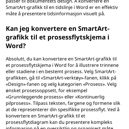
passer til dokumentets design. Å konvertere en
SmartArt-grafikk til en tidslinje i Word er en effektiv
måte å presentere tidsinformasjon visuelt på.
Kan jeg konvertere en SmartArt-
grafikk til et prosessflytskjema i
Word?
Absolutt, du kan konvertere en SmartArt-grafikk til
et prosessflytskjema i Word for å illustrere trinnene
eller stadiene i en bestemt prosess. Velg SmartArt-
grafikken, gå til «SmartArt-verktøy»-fanen, klikk på
«Design»-fanen og velg kategorien «Prosess». Velg
ønsket prosessoppsett, for eksempel
«Grunnleggende prosess» eller «Kontinuerlig
pilprosess». Tilpass teksten, fargene og formene slik
at de representerer din spesifikke prosessflyt. Ved å
konvertere en SmartArt-grafikk til et
prosessflytdiagram kan du presentere kompleks
informasjon på en oversiktlig og organisert måte.