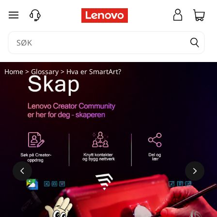
H
gå til hovedinnhold
v
a
e
Home
>
Glossary
> Hva er SmartArt?
r
S
m
a
r
t