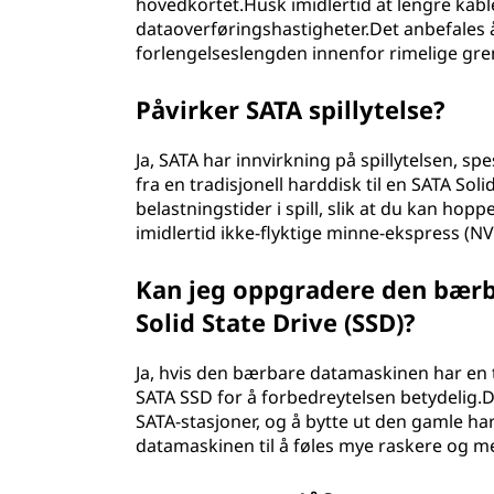
hovedkortet.Husk imidlertid at lengre kabl
dataoverføringshastigheter.Det anbefales å
forlengelseslengden innenfor rimelige gre
Påvirker SATA spillytelse?
Ja, SATA har innvirkning på spillytelsen, sp
fra en tradisjonell harddisk til en SATA So
belastningstider i spill, slik at du kan hop
imidlertid ikke-flyktige minne-ekspress (N
Kan jeg oppgradere den bær
Solid State Drive (SSD)?
Ja, hvis den bærbare datamaskinen har en t
SATA SSD for å forbedreytelsen betydelig
SATA-stasjoner, og å bytte ut den gamle h
datamaskinen til å føles mye raskere og me