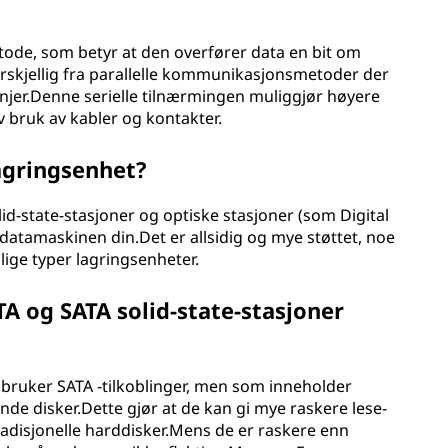
ode, som betyr at den overfører data en bit om
orskjellig fra parallelle kommunikasjonsmetoder der
linjer.Denne serielle tilnærmingen muliggjør høyere
 bruk av kabler og kontakter.
lagringsenhet?
olid-state-stasjoner og optiske stasjoner (som Digital
l datamaskinen din.Det er allsidig og mye støttet, noe
llige typer lagringsenheter.
A og SATA solid-state-stasjoner
 bruker SATA -tilkoblinger, men som inneholder
ende disker.Dette gjør at de kan gi mye raskere lese-
adisjonelle harddisker.Mens de er raskere enn