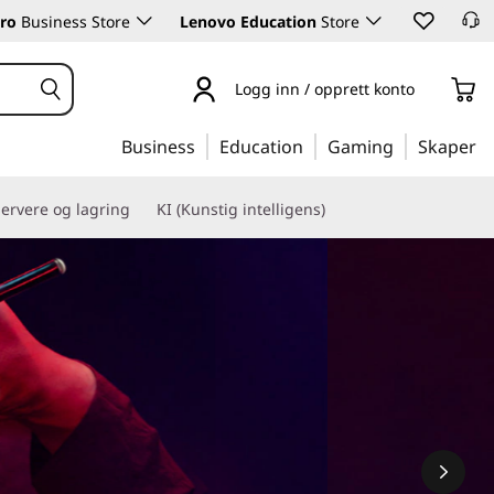
ro
Business Store
Lenovo Education
Store
Logg inn / opprett konto
Business
Education
Gaming
Skaper
ervere og lagring
KI (Kunstig intelligens)