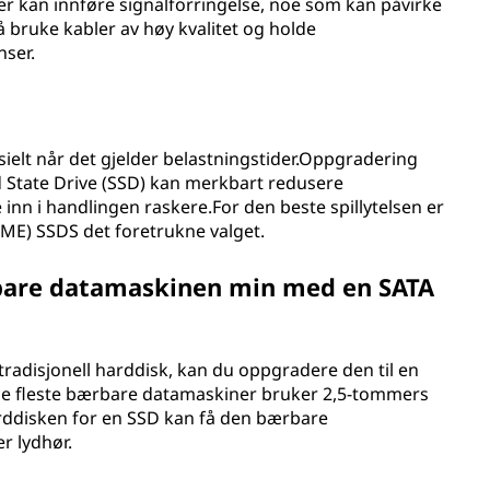
er kan innføre signalforringelse, noe som kan påvirke
 bruke kabler av høy kvalitet og holde
nser.
esielt når det gjelder belastningstider.Oppgradering
lid State Drive (SSD) kan merkbart redusere
pe inn i handlingen raskere.For den beste spillytelsen er
VME) SSDS det foretrukne valget.
bare datamaskinen min med en SATA
radisjonell harddisk, kan du oppgradere den til en
.De fleste bærbare datamaskiner bruker 2,5-tommers
arddisken for en SSD kan få den bærbare
r lydhør.