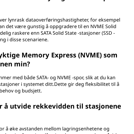
er lynrask dataoverføringshastigheter, for eksempel
, kan det være gunstig å oppgradere til en NVME Solid
elig raskere enn SATA Solid State -stasjoner (SSD -
ing i disse scenariene.
flyktige Memory Express (NVME) som
inen min?
mmer med både SATA- og NVME -spor, slik at du kan
joner i systemet ditt.Dette gir deg fleksibilitet til å
 behov og budsjett.
r å utvide rekkevidden til stasjonene
 for å øke avstanden mellom lagringsenhetene og