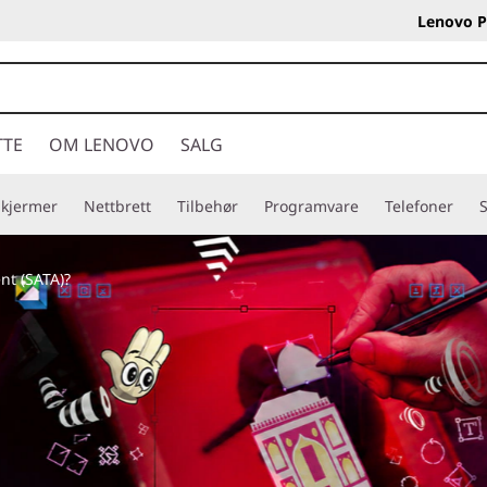
Lenovo P
TTE
OM LENOVO
SALG
Skjermer
Nettbrett
Tilbehør
Programvare
Telefoner
S
nt (SATA)?