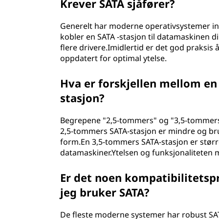
Krever SATA sjåfører?
Generelt har moderne operativsystemer in
kobler en SATA -stasjon til datamaskinen 
flere drivere.Imidlertid er det god praksi
oppdatert for optimal ytelse.
Hva er forskjellen mellom e
stasjon?
Begrepene "2,5-tommers" og "3,5-tommers" 
2,5-tommers SATA-stasjon er mindre og br
form.En 3,5-tommers SATA-stasjon er størr
datamaskiner.Ytelsen og funksjonaliteten 
Er det noen kompatibilitetsp
jeg bruker SATA?
De fleste moderne systemer har robust SAT