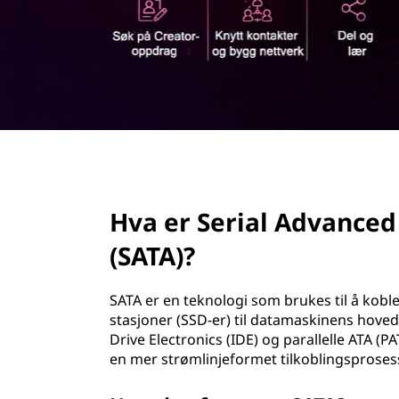
d
page hero 2/3
Hva er Serial Advance
(SATA)?
SATA er en teknologi som brukes til å kobl
stasjoner (SSD-er) til datamaskinens hoved
Drive Electronics (IDE) og parallelle ATA (
en mer strømlinjeformet tilkoblingsproses