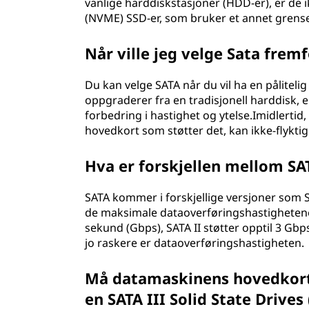
vanlige harddiskstasjoner (HDD-er), er de 
(NVME) SSD-er, som bruker et annet grense
Når ville jeg velge Sata frem
Du kan velge SATA når du vil ha en påliteli
oppgraderer fra en tradisjonell harddisk, e
forbedring i hastighet og ytelse.Imidlertid,
hovedkort som støtter det, kan ikke-flykt
Hva er forskjellen mellom SAT
SATA kommer i forskjellige versjoner som S
de maksimale dataoverføringshastighetene 
sekund (Gbps), SATA II støtter opptil 3 Gbps
jo raskere er dataoverføringshastigheten.
Må datamaskinens hovedkort s
en SATA III Solid State Drives