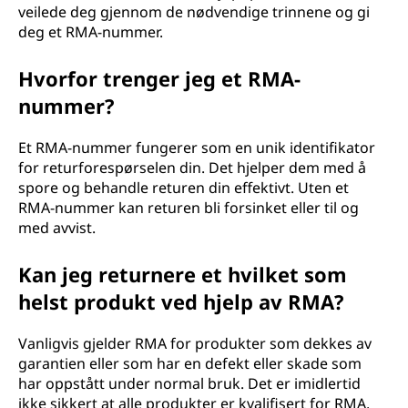
veilede deg gjennom de nødvendige trinnene og gi
j
deg et RMA-nummer.
o
Hvorfor trenger jeg et RMA-
n
nummer?
(
Et RMA-nummer fungerer som en unik identifikator
for returforespørselen din. Det hjelper dem med å
R
spore og behandle returen din effektivt. Uten et
RMA-nummer kan returen bli forsinket eller til og
M
med avvist.
A
Kan jeg returnere et hvilket som
)
helst produkt ved hjelp av RMA?
?
Vanligvis gjelder RMA for produkter som dekkes av
garantien eller som har en defekt eller skade som
har oppstått under normal bruk. Det er imidlertid
ikke sikkert at alle produkter er kvalifisert for RMA,