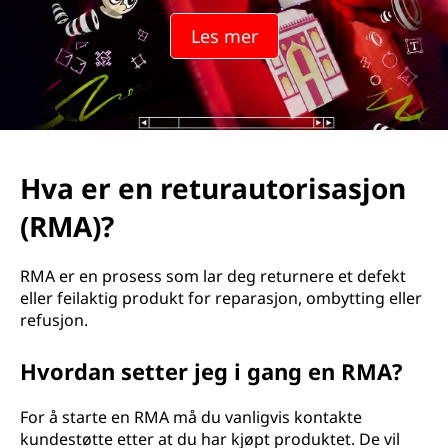
u
Les mer
r
a
u
t
Hva er en returautorisasjon
o
(RMA)?
r
RMA er en prosess som lar deg returnere et defekt
i
eller feilaktig produkt for reparasjon, ombytting eller
refusjon.
s
Hvordan setter jeg i gang en RMA?
a
For å starte en RMA må du vanligvis kontakte
s
kundestøtte etter at du har kjøpt produktet. De vil