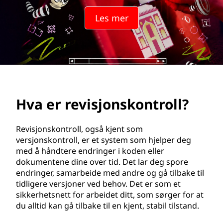
j
Les mer
o
n
s
k
Hva er revisjonskontroll?
o
n
Revisjonskontroll, også kjent som
versjonskontroll, er et system som hjelper deg
t
med å håndtere endringer i koden eller
dokumentene dine over tid. Det lar deg spore
r
endringer, samarbeide med andre og gå tilbake til
tidligere versjoner ved behov. Det er som et
o
sikkerhetsnett for arbeidet ditt, som sørger for at
du alltid kan gå tilbake til en kjent, stabil tilstand.
l