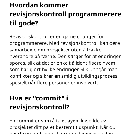
Hvordan kommer
l
revisjonskontroll programmerere
?
til gode?
Revisjonskontroll er en game-changer for
programmerere. Med revisjonskontroll kan dere
samarbeide om prosjekter uten å tråkke
hverandre på tærne. Den sørger for at endringer
spores, slik at det er enkelt å identifisere hvem
som har gjort hvilke endringer. Slik unngår man
konflikter og sikrer en smidig utviklingsprosess,
spesielt når flere personer er involvert.
Hva er "commit" i
revisjonskontroll?
En commit er som å ta et øyeblikksbilde av
prosjektet ditt på et bestemt tidspunkt. Når du
overfører endringer, lagrer du i hovedsak den