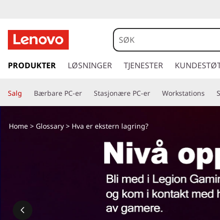
H
v
a
g
å
PRODUKTER
LØSNINGER
TJENESTER
KUNDESTØ
e
t
i
r
Salg
Bærbare PC-er
Stasjonære PC-er
Workstations
l
h
e
o
Home
>
Glossary
> Hva er ekstern lagring?
v
k
e
d
s
i
n
t
n
h
e
o
l