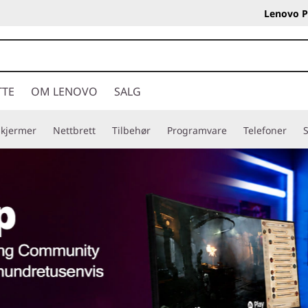
Lenovo P
TTE
OM LENOVO
SALG
Skjermer
Nettbrett
Tilbehør
Programvare
Telefoner
S