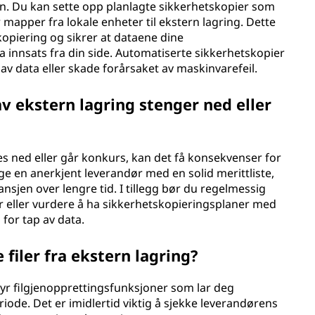
n. Du kan sette opp planlagte sikkerhetskopier som
r mapper fra lokale enheter til ekstern lagring. Dette
opiering og sikrer at dataene dine
 innsats fra din side. Automatiserte sikkerhetskopier
p av data eller skade forårsaket av maskinvarefeil.
v ekstern lagring stenger ned eller
es ned eller går konkurs, kan det få konsekvenser for
lge en anerkjent leverandør med en solid merittliste,
nsjen over lengre tid. I tillegg bør du regelmessig
der eller vurdere å ha sikkerhetskopieringsplaner med
for tap av data.
 filer fra ekstern lagring?
byr filgjenopprettingsfunksjoner som lar deg
riode. Det er imidlertid viktig å sjekke leverandørens