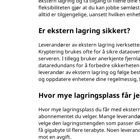
ekstern lagring og få tilgang til filene din
fleksibiliteten gjør at du kan jobbe sømløst
alltid er tilgjengelige, uansett hvilken enhe
Er ekstern lagring sikkert?
Leverandører av ekstern lagring iverksetter
Kryptering brukes ofte for å sikre dataov
serveren. I tillegg bruker anerkjente fjern
dataredundans for å forbedre sikkerheten. De
leverandør av ekstern lagring og følge bes
og oppdatere enhetene dine regelmessig, f
Hvor mye lagringsplass får j
Hvor mye lagringsplass du får med ekstern
abonnementet du velger. Mange leverandører 
velge den lagringsmengden som passer dine
få gigabyte til flere terabyte. Noen leveran
mot en avgift.