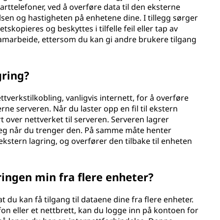
ttelefoner, ved å overføre data til den eksterne
elsen og hastigheten på enhetene dine. I tillegg sørger
skopieres og beskyttes i tilfelle feil eller tap av
samarbeide, ettersom du kan gi andre brukere tilgang
gring?
tverkstilkobling, vanligvis internett, for å overføre
e serveren. Når du laster opp en fil til ekstern
rt over nettverket til serveren. Serveren lagrer
r deg når du trenger den. På samme måte henter
a ekstern lagring, og overfører den tilbake til enheten
gringen min fra flere enheter?
t du kan få tilgang til dataene dine fra flere enheter.
n eller et nettbrett, kan du logge inn på kontoen for