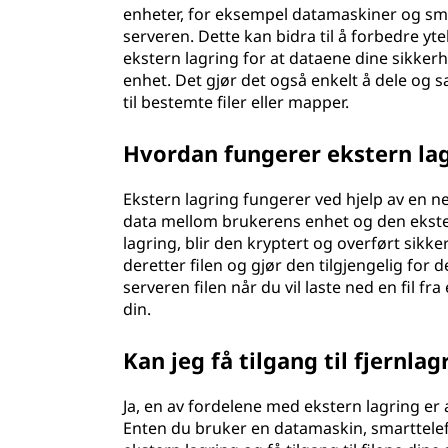
enheter, for eksempel datamaskiner og smar
serveren. Dette kan bidra til å forbedre yt
ekstern lagring for at dataene dine sikkerhet
enhet. Det gjør det også enkelt å dele og 
til bestemte filer eller mapper.
Hvordan fungerer ekstern la
Ekstern lagring fungerer ved hjelp av en net
data mellom brukerens enhet og den ekstern
lagring, blir den kryptert og overført sikke
deretter filen og gjør den tilgjengelig fo
serveren filen når du vil laste ned en fil fr
din.
Kan jeg få tilgang til fjernla
Ja, en av fordelene med ekstern lagring er a
Enten du bruker en datamaskin, smarttelefo