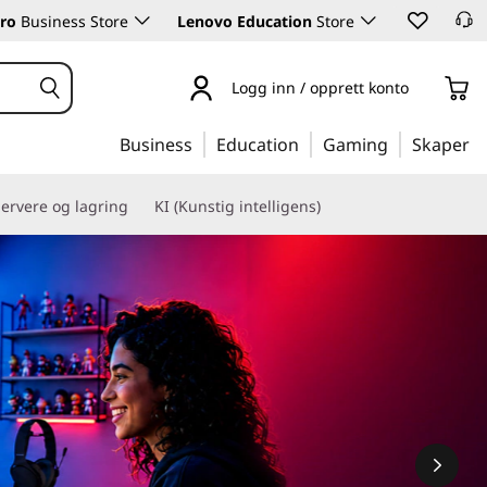
ro
Business Store
Lenovo Education
Store
Logg inn / opprett konto
Business
Education
Gaming
Skaper
ervere og lagring
KI (Kunstig intelligens)