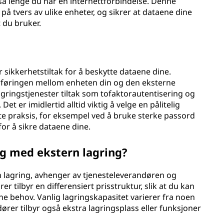
e så lenge du har en internettforbindelse. Denne
 på tvers av ulike enheter, og sikrer at dataene dine
t du bruker.
 sikkerhetstiltak for å beskytte dataene dine.
erføringen mellom enheten din og den eksterne
lagringstjenester tiltak som tofaktorautentisering og
t er imidlertid alltid viktig å velge en pålitelig
te praksis, for eksempel ved å bruke sterke passord
or å sikre dataene dine.
eg med ekstern lagring?
 lagring, avhenger av tjenesteleverandøren og
tilbyr en differensiert prisstruktur, slik at du kan
 behov. Vanlig lagringskapasitet varierer fra noen
dører tilbyr også ekstra lagringsplass eller funksjoner