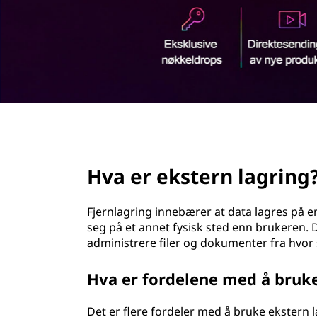
r
d
n
l
a
g
page hero 2/3
r
Hva er ekstern lagring
i
n
Fjernlagring innebærer at data lagres på e
seg på et annet fysisk sted enn brukeren. De
g
administrere filer og dokumenter fra hvor
?
Hva er fordelene med å bruke
Det er flere fordeler med å bruke ekstern l