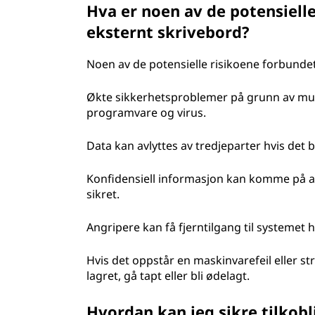
Hva er noen av de potensiell
eksternt skrivebord?
Noen av de potensielle risikoene forbunde
Økte sikkerhetsproblemer på grunn av muli
programvare og virus.
Data kan avlyttes av tredjeparter hvis det b
Konfidensiell informasjon kan komme på av
sikret.
Angripere kan få fjerntilgang til systemet h
Hvis det oppstår en maskinvarefeil eller 
lagret, gå tapt eller bli ødelagt.
Hvordan kan jeg sikre tilkobl