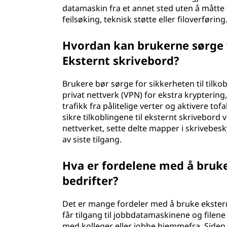
datamaskin fra et annet sted uten å måtte f
feilsøking, teknisk støtte eller filoverføring
Hvordan kan brukerne sørge fo
Eksternt skrivebord?
Brukere bør sørge for sikkerheten til tilkob
privat nettverk (VPN) for ekstra kryptering
trafikk fra pålitelige verter og aktivere tofa
sikre tilkoblingene til eksternt skrivebord 
nettverket, sette delte mapper i skrivebe
av siste tilgang.
Hva er fordelene med å bruk
bedrifter?
Det er mange fordeler med å bruke eksterne
får tilgang til jobbdatamaskinene og filen
med kolleger eller jobbe hjemmefra. Siden 