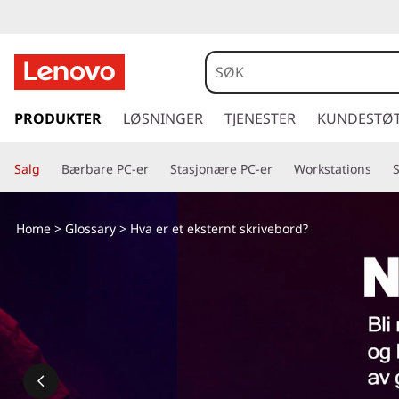
H
v
a
g
å
PRODUKTER
LØSNINGER
TJENESTER
KUNDESTØ
e
t
i
r
Salg
Bærbare PC-er
Stasjonære PC-er
Workstations
l
h
e
o
Home
>
Glossary
> Hva er et eksternt skrivebord?
v
t
e
d
e
i
n
k
n
h
s
o
l