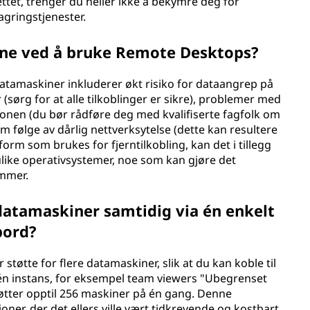
ettet, trenger du heller ikke å bekymre deg for
gringstjenester.
ene ved å bruke Remote Desktops?
atamaskiner inkluderer økt risiko for dataangrep på
sørg for at alle tilkoblinger er sikre), problemer med
sjonen (du bør rådføre deg med kvalifiserte fagfolk om
følge av dårlig nettverksytelse (dette kan resultere
tform som brukes for fjerntilkobling, kan det i tillegg
like operativsystemer, noe som kan gjøre det
ammer.
e datamaskiner samtidig via én enkelt
bord?
r støtte for flere datamaskiner, slik at du kan koble til
 én instans, for eksempel team viewers "Ubegrenset
tter opptil 256 maskiner på én gang. Denne
oner, der det ellers ville vært tidkrevende og kostbart