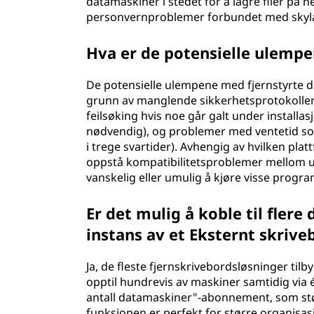
datamaskiner i stedet for å lagre filer på n
personvernproblemer forbundet med skyla
Hva er de potensielle ulemp
De potensielle ulempene med fjernstyrte d
grunn av manglende sikkerhetsprotokoller (
feilsøking hvis noe går galt under installa
nødvendig), og problemer med ventetid som 
i trege svartider). Avhengig av hvilken plat
oppstå kompatibilitetsproblemer mellom u
vanskelig eller umulig å kjøre visse progr
Er det mulig å koble til fler
instans av et Eksternt skrive
Ja, de fleste fjernskrivebordsløsninger tilby
opptil hundrevis av maskiner samtidig via
antall datamaskiner"-abonnement, som stø
funksjonen er perfekt for større organisasj