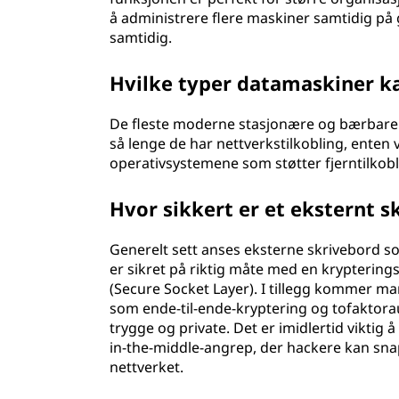
å administrere flere maskiner samtidig på 
samtidig.
Hvilke typer datamaskiner ka
De fleste moderne stasjonære og bærbare d
så lenge de har nettverkstilkobling, enten v
operativsystemene som støtter fjerntilkob
Hvor sikkert er et eksternt s
Generelt sett anses eksterne skrivebord so
er sikret på riktig måte med en krypterings
(Secure Socket Layer). I tillegg kommer 
som ende-til-ende-kryptering og tofaktoraut
trygge og private. Det er imidlertid vikti
in-the-middle-angrep, der hackere kan sn
nettverket.