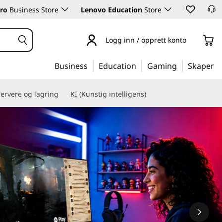
ro
Business Store
Lenovo Education
Store
Logg inn / opprett konto
Business
Education
Gaming
Skaper
ervere og lagring
KI (Kunstig intelligens)