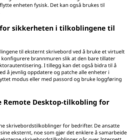
lytte enheten fysisk. Det kan også brukes til
.
r sikkerheten i tilkoblingene til
lingene til eksternt skrivebord ved å bruke et virtuelt
, konfigurere brannmuren slik at den bare tillater
ktorautentisering. I tillegg kan det også bidra til å
ved å jevnlig oppdatere og patche alle enheter i
skyttet modus eller med passord og bruke loggføring
e Remote Desktop-tilkobling for
 skrivebordstilkoblinger for bedrifter. De ansatte
e sine eksternt, noe som gjør det enklere å samarbeide
eksterne skrivebordstilkoblinger går over Internett,