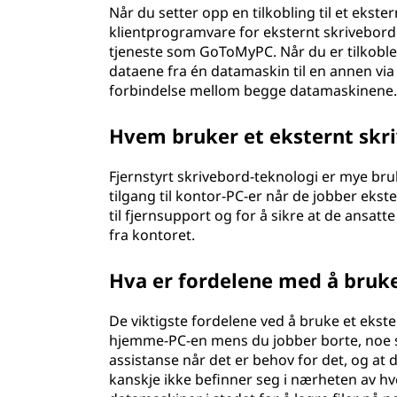
Når du setter opp en tilkobling til et ekste
b
klientprogramvare for eksternt skrivebord
tjeneste som GoToMyPC. Når du er tilkoblet
o
dataene fra én datamaskin til en annen via 
forbindelse mellom begge datamaskinene
r
d
Hvem bruker et eksternt skr
?
Fjernstyrt skrivebord-teknologi er mye bruk
tilgang til kontor-PC-er når de jobber ekst
til fjernsupport og for å sikre at de ansatt
fra kontoret.
Hva er fordelene med å bruke
De viktigste fordelene ved å bruke et ekstern
hjemme-PC-en mens du jobber borte, noe so
assistanse når det er behov for det, og at
kanskje ikke befinner seg i nærheten av hve