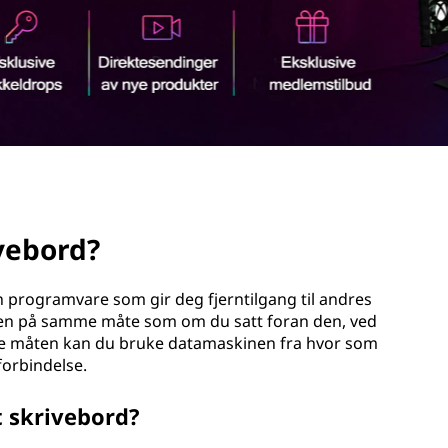
ivebord?
en programvare som gir deg fjerntilgang til andres
 den på samme måte som om du satt foran den, ved
nne måten kan du bruke datamaskinen fra hvor som
forbindelse.
t skrivebord?