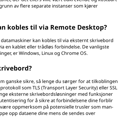
grunn av flere separate instanser som kjører
n kobles til via Remote Desktop?
atamaskiner kan kobles til via eksternt skrivebord
ia en kablet eller trådløs forbindelse. De vanligste
linger, er Windows, Linux og Chrome OS.
krivebord?
m ganske sikre, så lenge du sørger for at tilkoblingen
protokoll som TLS (Transport Layer Security) eller SSL
mange eksterne skrivebordsløsninger med funksjoner
entisering for å sikre at forbindelsene dine forblir
g å være oppmerksom på potensielle trusler som man-
appe opp dataene dine mens de sendes over