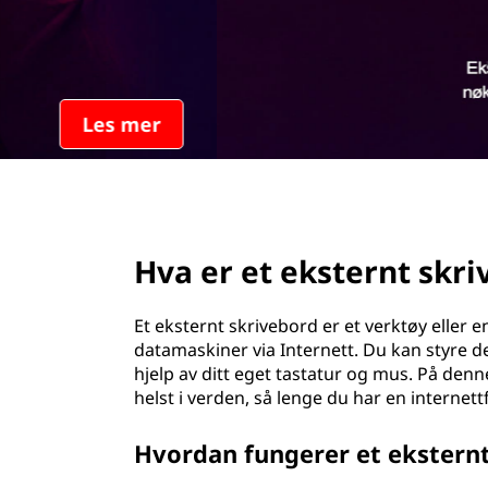
t
d
e
r
n
t
page hero 2/3
s
Hva er et eksternt skr
k
r
Et eksternt skrivebord er et verktøy eller 
datamaskiner via Internett. Du kan styre
i
hjelp av ditt eget tastatur og mus. På de
helst i verden, så lenge du har en internett
v
Hvordan fungerer et ekstern
e