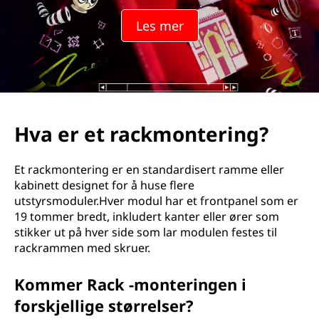
a
Les mer
t
i
v
f
Hva er et rackmontering?
ä
Et rackmontering er en standardisert ramme eller
s
kabinett designet for å huse flere
utstyrsmoduler.Hver modul har et frontpanel som er
t
19 tommer bredt, inkludert kanter eller ører som
stikker ut på hver side som lar modulen festes til
e
rackrammen med skruer.
?
Kommer Rack -monteringen i
forskjellige størrelser?