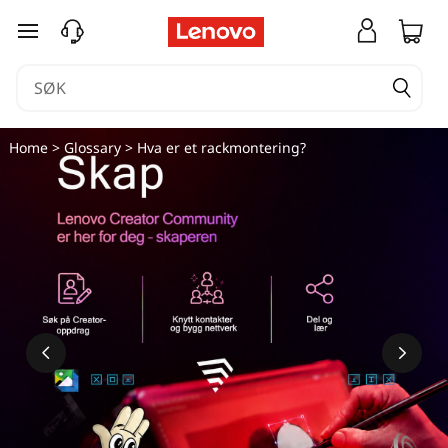
V
gå til hovedinnhold
a
d
ä
Home
>
Glossary
> Hva er et rackmontering?
r
e
t
t
s
t